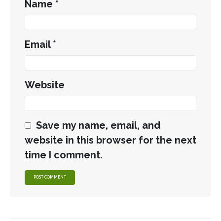
Name
*
Email
*
Website
Save my name, email, and
website in this browser for the next
time I comment.