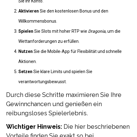
Sie Ihr Konto.
Aktivieren
Sie den kostenlosen Bonus und den
Willkommensbonus.
Spielen
Sie Slots mit hoher RTP wie
Dragonia
, um die
Wettanforderungen zu erfüllen.
Nutzen
Sie die Mobile‑App für Flexibilität und schnelle
Aktionen.
Setzen
Sie klare Limits und spielen Sie
verantwortungsbewusst.
Durch diese Schritte maximieren Sie Ihre
Gewinnchancen und genießen ein
reibungsloses Spielerlebnis.
Wichtiger Hinweis:
Die hier beschriebenen
Vorteile finden Sie exakt so bei