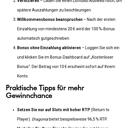
Verifizieren
– Laden Sie einen Lichtbild‑Ausweis hoch, um
spätere Auszahlungen zu beschleunigen.
Willkommensbonus beanspruchen
– Nach der ersten
Einzahlung von mindestens 20 € wird der 100 %‑Bonus
automatisch gutgeschrieben.
Bonus ohne Einzahlung aktivieren
– Loggen Sie sich ein
und klicken Sie im Bonus‑Dashboard auf „Kostenloser
Bonus“. Der Betrag von 10 € erscheint sofort auf Ihrem
Konto.
Praktische Tipps für mehr
Gewinnchance
Setzen Sie nur auf Slots mit hoher RTP
(Return to
Player).
Dragonia
bietet beispielsweise 96,5 % RTP.