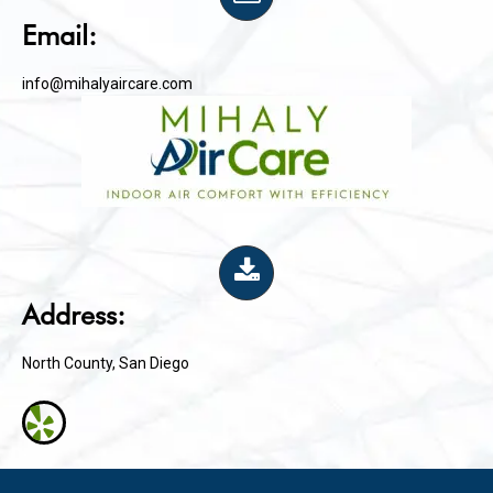
Email:
info@mihalyaircare.com
Address:
North County, San Diego