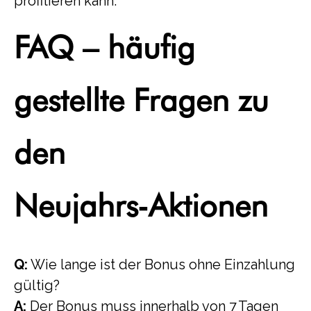
profitieren kann.
FAQ – häufig
gestellte Fragen zu
den
Neujahrs‑Aktionen
Q:
Wie lange ist der Bonus ohne Einzahlung
gültig?
A:
Der Bonus muss innerhalb von 7 Tagen