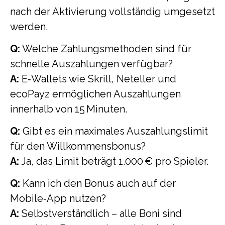
nach der Aktivierung vollständig umgesetzt
werden.
Q:
Welche Zahlungsmethoden sind für
schnelle Auszahlungen verfügbar?
A:
E‑Wallets wie Skrill, Neteller und
ecoPayz ermöglichen Auszahlungen
innerhalb von 15 Minuten.
Q:
Gibt es ein maximales Auszahlungslimit
für den Willkommensbonus?
A:
Ja, das Limit beträgt 1.000 € pro Spieler.
Q:
Kann ich den Bonus auch auf der
Mobile‑App nutzen?
A:
Selbstverständlich – alle Boni sind