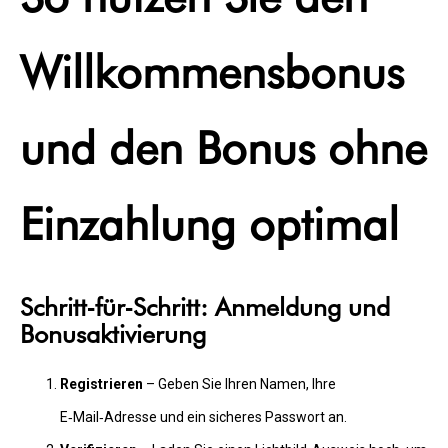
Willkommensbonus
und den Bonus ohne
Einzahlung optimal
Schritt‑für‑Schritt: Anmeldung und
Bonusaktivierung
Registrieren
– Geben Sie Ihren Namen, Ihre
E‑Mail‑Adresse und ein sicheres Passwort an.