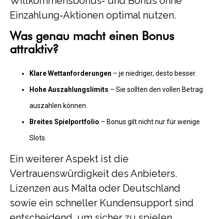
Willkommensbonus‑ und Bonus ohne
Einzahlung‑Aktionen optimal nutzen.
Was genau macht einen Bonus
attraktiv?
Klare Wettanforderungen
– je niedriger, desto besser.
Hohe Auszahlungslimits
– Sie sollten den vollen Betrag
auszahlen können.
Breites Spielportfolio
– Bonus gilt nicht nur für wenige
Slots.
Ein weiterer Aspekt ist die
Vertrauenswürdigkeit des Anbieters.
Lizenzen aus Malta oder Deutschland
sowie ein schneller Kundensupport sind
entscheidend, um sicher zu spielen.