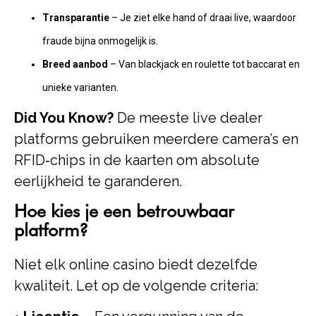
Transparantie
– Je ziet elke hand of draai live, waardoor
fraude bijna onmogelijk is.
Breed aanbod
– Van blackjack en roulette tot baccarat en
unieke varianten.
Did You Know?
De meeste live dealer
platforms gebruiken meerdere camera’s en
RFID‑chips in de kaarten om absolute
eerlijkheid te garanderen.
Hoe kies je een betrouwbaar
platform?
Niet elk online casino biedt dezelfde
kwaliteit. Let op de volgende criteria: