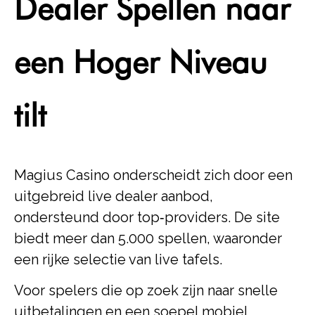
Dealer Spellen naar
een Hoger Niveau
tilt
Magius Casino onderscheidt zich door een
uitgebreid live dealer aanbod,
ondersteund door top‑providers. De site
biedt meer dan 5.000 spellen, waaronder
een rijke selectie van live tafels.
Voor spelers die op zoek zijn naar snelle
uitbetalingen en een soepel mobiel