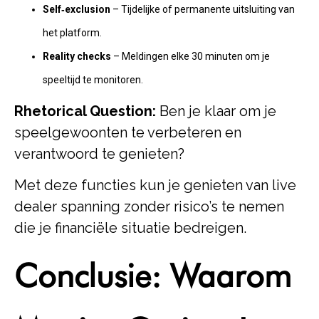
Self‑exclusion
– Tijdelijke of permanente uitsluiting van
het platform.
Reality checks
– Meldingen elke 30 minuten om je
speeltijd te monitoren.
Rhetorical Question:
Ben je klaar om je
speelgewoonten te verbeteren en
verantwoord te genieten?
Met deze functies kun je genieten van live
dealer spanning zonder risico’s te nemen
die je financiële situatie bedreigen.
Conclusie: Waarom