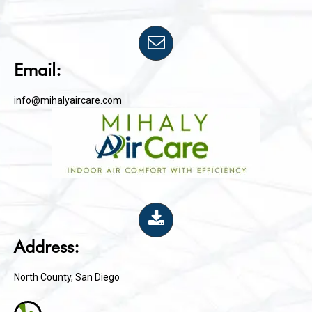
Email:
info@mihalyaircare.com
Address:
North County, San Diego