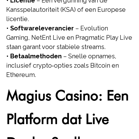
•
Licentie
– Een vergunning van de
Kansspelautoriteit (KSA) of een Europese
licentie.
•
Softwareleverancier
– Evolution
Gaming, NetEnt Live en Pragmatic Play Live
staan garant voor stabiele streams.
•
Betaalmethoden
– Snelle opnames,
inclusief crypto‑opties zoals Bitcoin en
Ethereum.
Magius Casino: Een
Platform dat Live