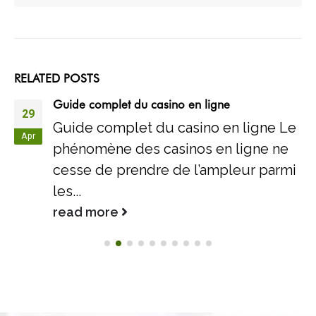
RELATED
POSTS
Guide complet du casino en ligne
29
Guide complet du casino en ligne Le
Apr
phénomène des casinos en ligne ne
cesse de prendre de l’ampleur parmi
les...
read more