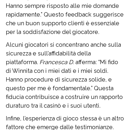
Hanno sempre risposto alle mie domande
rapidamente.” Questo feedback suggerisce
che un buon supporto clienti è essenziale
per la soddisfazione del giocatore.
Alcuni giocatori si concentrano anche sulla
sicurezza e sull’affidabilità della
piattaforma.
Francesca D.
afferma: “Mi fido
di Winnita con i miei dati e i miei soldi.
Hanno procedure di sicurezza solide, e
questo per me è fondamentale.” Questa
fiducia contribuisce a costruire un rapporto
duraturo tra il casinò e i suoi utenti.
Infine, l’esperienza di gioco stessa è un altro
fattore che emerge dalle testimonianze.