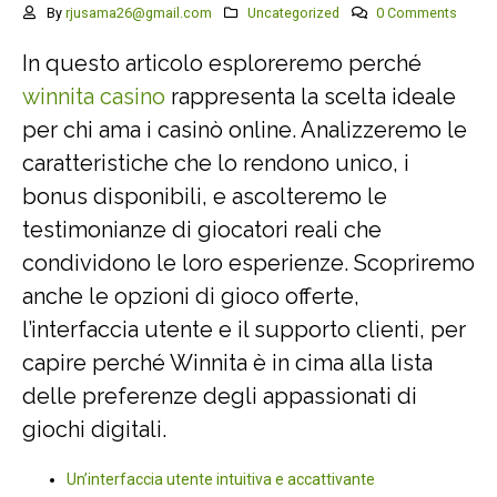
By
rjusama26@gmail.com
Uncategorized
0 Comments
In questo articolo esploreremo perché
winnita casino
rappresenta la scelta ideale
per chi ama i casinò online. Analizzeremo le
caratteristiche che lo rendono unico, i
bonus disponibili, e ascolteremo le
testimonianze di giocatori reali che
condividono le loro esperienze. Scopriremo
anche le opzioni di gioco offerte,
l’interfaccia utente e il supporto clienti, per
capire perché Winnita è in cima alla lista
delle preferenze degli appassionati di
giochi digitali.
Un’interfaccia utente intuitiva e accattivante