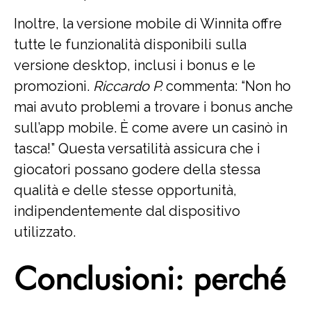
Inoltre, la versione mobile di Winnita offre
tutte le funzionalità disponibili sulla
versione desktop, inclusi i bonus e le
promozioni.
Riccardo P.
commenta: “Non ho
mai avuto problemi a trovare i bonus anche
sull’app mobile. È come avere un casinò in
tasca!” Questa versatilità assicura che i
giocatori possano godere della stessa
qualità e delle stesse opportunità,
indipendentemente dal dispositivo
utilizzato.
Conclusioni: perché