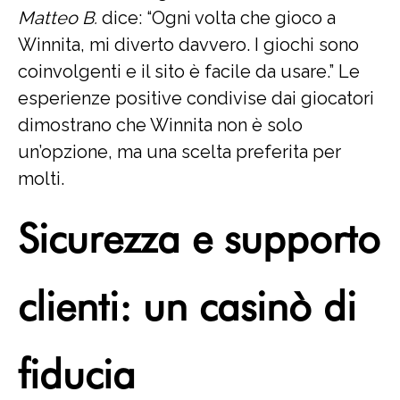
Matteo B.
dice: “Ogni volta che gioco a
Winnita, mi diverto davvero. I giochi sono
coinvolgenti e il sito è facile da usare.” Le
esperienze positive condivise dai giocatori
dimostrano che Winnita non è solo
un’opzione, ma una scelta preferita per
molti.
Sicurezza e supporto
clienti: un casinò di
fiducia