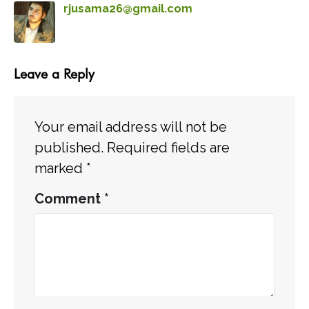
rjusama26@gmail.com
Leave a Reply
Your email address will not be
published.
Required fields are
marked
*
Comment
*