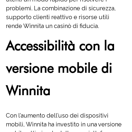
problemi. La combinazione di sicurezza,
supporto clienti reattivo e risorse utili
rende Winnita un casinò di fiducia.
Accessibilità con la
versione mobile di
Winnita
Con l’aumento dell’uso dei dispositivi
mobili, Winnita ha investito in una versione