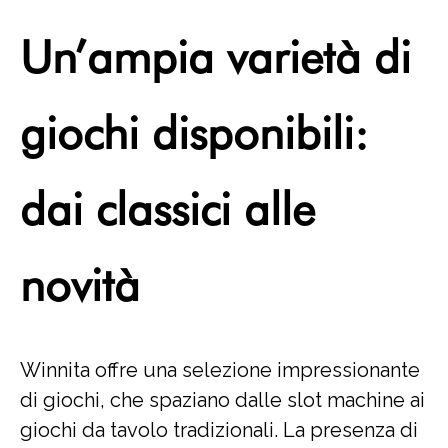
Un’ampia varietà di
giochi disponibili:
dai classici alle
novità
Winnita offre una selezione impressionante
di giochi, che spaziano dalle slot machine ai
giochi da tavolo tradizionali. La presenza di