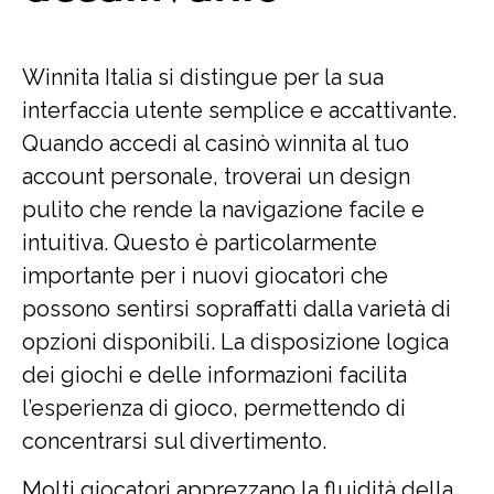
Winnita Italia si distingue per la sua
interfaccia utente semplice e accattivante.
Quando accedi al casinò winnita al tuo
account personale, troverai un design
pulito che rende la navigazione facile e
intuitiva. Questo è particolarmente
importante per i nuovi giocatori che
possono sentirsi sopraffatti dalla varietà di
opzioni disponibili. La disposizione logica
dei giochi e delle informazioni facilita
l’esperienza di gioco, permettendo di
concentrarsi sul divertimento.
Molti giocatori apprezzano la fluidità della