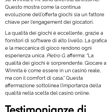
Questo mostra come la continua
evoluzione dell’offerta giochi sia un fattore
chiave per l’engagement dei giocatori.
La qualità dei giochi è eccellente, grazie a
fornitori di software di alto livello. La grafica
e la meccanica di gioco rendono ogni
esperienza unica.
Pietro G.
afferma: “La
qualità dei giochi è sorprendente. Giocare a
Winnita è come essere in un casinò reale,
ma con il comfort di casa.” Questa
affermazione sottolinea l’importanza della
qualità nella scelta del casinò online.
Testimonianze di