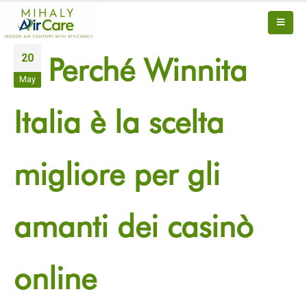
20
Perché Winnita
May
Italia è la scelta
migliore per gli
amanti dei casinò
online