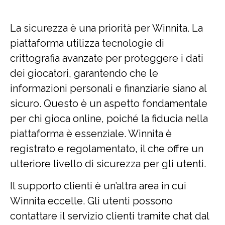
La sicurezza è una priorità per Winnita. La
piattaforma utilizza tecnologie di
crittografia avanzate per proteggere i dati
dei giocatori, garantendo che le
informazioni personali e finanziarie siano al
sicuro. Questo è un aspetto fondamentale
per chi gioca online, poiché la fiducia nella
piattaforma è essenziale. Winnita è
registrato e regolamentato, il che offre un
ulteriore livello di sicurezza per gli utenti.
Il supporto clienti è un’altra area in cui
Winnita eccelle. Gli utenti possono
contattare il servizio clienti tramite chat dal