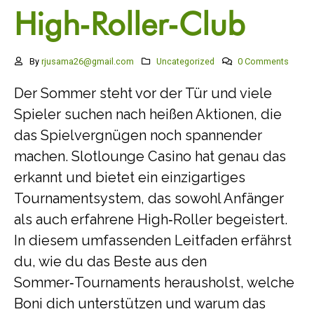
High‑Roller‑Club
By
rjusama26@gmail.com
Uncategorized
0 Comments
Der Sommer steht vor der Tür und viele
Spieler suchen nach heißen Aktionen, die
das Spielvergnügen noch spannender
machen. Slotlounge Casino hat genau das
erkannt und bietet ein einzigartiges
Tournamentsystem, das sowohl Anfänger
als auch erfahrene High‑Roller begeistert.
In diesem umfassenden Leitfaden erfährst
du, wie du das Beste aus den
Sommer‑Tournaments herausholst, welche
Boni dich unterstützen und warum das