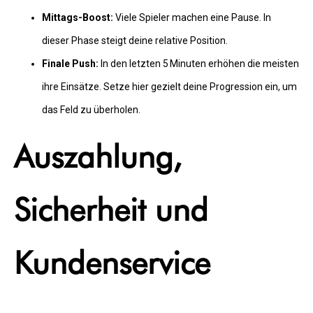
Mittags-Boost:
Viele Spieler machen eine Pause. In
dieser Phase steigt deine relative Position.
Finale Push:
In den letzten 5 Minuten erhöhen die meisten
ihre Einsätze. Setze hier gezielt deine Progression ein, um
das Feld zu überholen.
Auszahlung,
Sicherheit und
Kundenservice