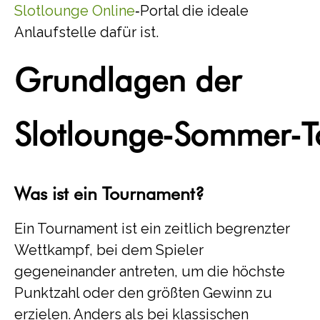
Slotlounge Online
‑Portal die ideale
Anlaufstelle dafür ist.
Grundlagen der
Slotlounge‑Sommer‑
Was ist ein Tournament?
Ein Tournament ist ein zeitlich begrenzter
Wettkampf, bei dem Spieler
gegeneinander antreten, um die höchste
Punktzahl oder den größten Gewinn zu
erzielen. Anders als bei klassischen