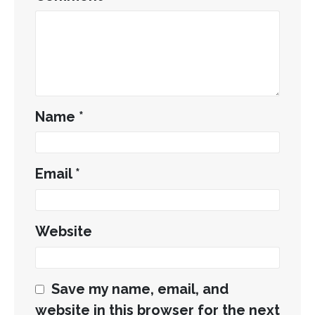
Name
*
Email
*
Website
Save my name, email, and
website in this browser for the next