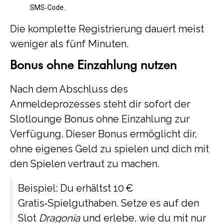
SMS‑Code.
Die komplette Registrierung dauert meist
weniger als fünf Minuten.
Bonus ohne Einzahlung nutzen
Nach dem Abschluss des
Anmeldeprozesses steht dir sofort der
Slotlounge Bonus ohne Einzahlung zur
Verfügung. Dieser Bonus ermöglicht dir,
ohne eigenes Geld zu spielen und dich mit
den Spielen vertraut zu machen.
Beispiel: Du erhältst 10 €
Gratis‑Spielguthaben. Setze es auf den
Slot
Dragonia
und erlebe, wie du mit nur