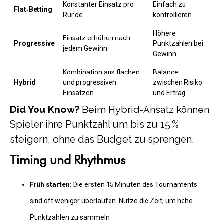
Konstanter Einsatz pro
Einfach zu
Flat‑Betting
Runde
kontrollieren
Höhere
Einsatz erhöhen nach
Progressive
Punktzahlen bei
jedem Gewinn
Gewinn
Kombination aus flachen
Balance
Hybrid
und progressiven
zwischen Risiko
Einsätzen
und Ertrag
Did You Know?
Beim Hybrid‑Ansatz können
Spieler ihre Punktzahl um bis zu 15 %
steigern, ohne das Budget zu sprengen.
Timing und Rhythmus
Früh starten:
Die ersten 15 Minuten des Tournaments
sind oft weniger überlaufen. Nutze die Zeit, um hohe
Punktzahlen zu sammeln.