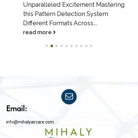
Unparalleled Excitement Mastering
this Pattern Detection System
Different Formats Across...
read more
Email:
info@mihalyaircare.com