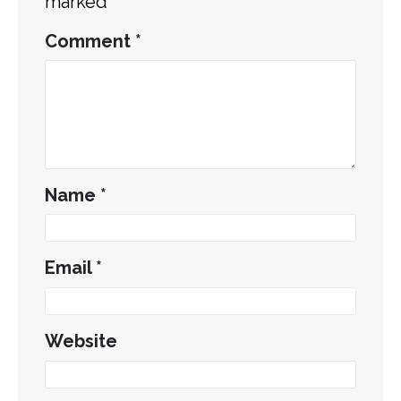
marked
*
Comment
*
Name
*
Email
*
Website