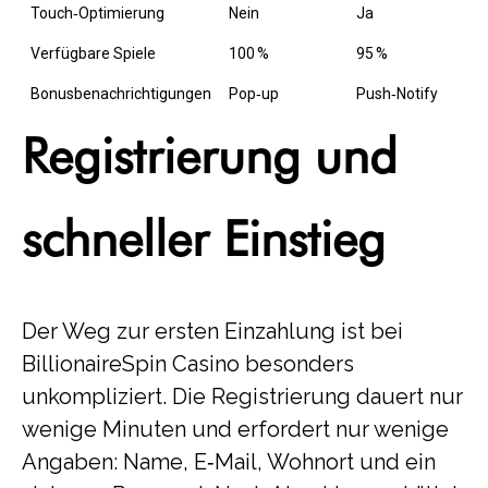
Touch‑Optimierung
Nein
Ja
Verfügbare Spiele
100 %
95 %
Bonusbenachrichtigungen
Pop‑up
Push‑Notify
Registrierung und
schneller Einstieg
Der Weg zur ersten Einzahlung ist bei
BillionaireSpin Casino besonders
unkompliziert. Die Registrierung dauert nur
wenige Minuten und erfordert nur wenige
Angaben: Name, E‑Mail, Wohnort und ein