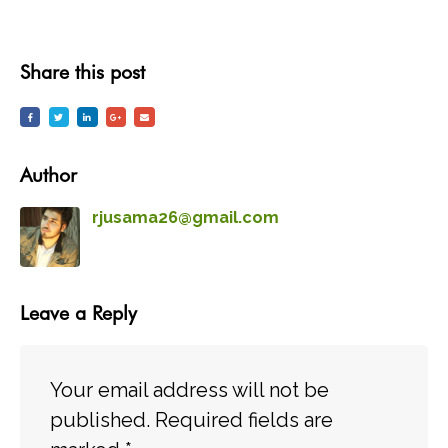
Share this post
Author
rjusama26@gmail.com
Leave a Reply
Your email address will not be
published.
Required fields are