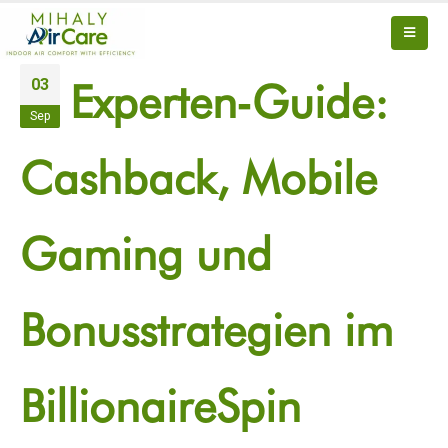
03
Experten‑Guide:
Sep
Cashback, Mobile
Gaming und
Bonusstrategien im
BillionaireSpin