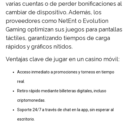
varias cuentas o de perder bonificaciones al
cambiar de dispositivo. Además, los
proveedores como NetEnt o Evolution
Gaming optimizan sus juegos para pantallas
táctiles, garantizando tiempos de carga
rápidos y gráficos nítidos.
Ventajas clave de jugar en un casino móvil:
Acceso inmediato a promociones y torneos en tiempo
real.
Retiro rápido mediante billeteras digitales, incluso
criptomonedas.
Soporte 24/7 a través de chat en la app, sin esperar al
escritorio.