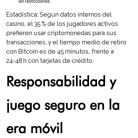
sin restricciones.
Estadística: Según datos internos del
casino, el 35 % de los jugadores activos
prefieren usar criptomonedas para sus
transacciones, y el tiempo medio de retiro
con Bitcoin es de 45 minutos, frente a
24‑48 h con tarjetas de crédito.
Responsabilidad y
juego seguro en la
era móvil