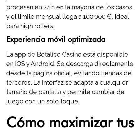
procesan en 24 h en la mayoría de los casos,
y el límite mensual llega a 100 000 €, ideal
para high rollers.
Experiencia móvil optimizada
La app de Betalice Casino está disponible
en iOS y Android. Se descarga directamente
desde la página oficial, evitando tiendas de
terceros. La interfaz se adapta a cualquier
tamaño de pantalla y permite cambiar de
juego con un solo toque.
Cómo maximizar tus