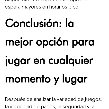
espera mayores en horarios pico.
Conclusión: la
mejor opción para
jugar en cualquier
momento y lugar
Después de analizar la variedad de juegos,
la velocidad de pagos, la seguridad y la