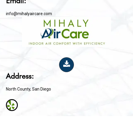
Email:
info@mihalyaircare.com
Address:
North County, San Diego
MIHALY AIR CARE
© Copyright 2020- 2203. All Rights Reserved.