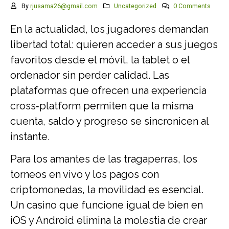
By
rjusama26@gmail.com
Uncategorized
0 Comments
En la actualidad, los jugadores demandan
libertad total: quieren acceder a sus juegos
favoritos desde el móvil, la tablet o el
ordenador sin perder calidad. Las
plataformas que ofrecen una experiencia
cross‑platform permiten que la misma
cuenta, saldo y progreso se sincronicen al
instante.
Para los amantes de las tragaperras, los
torneos en vivo y los pagos con
criptomonedas, la movilidad es esencial.
Un casino que funcione igual de bien en
iOS y Android elimina la molestia de crear