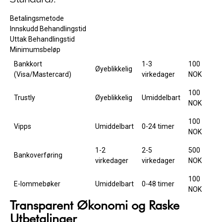
Betalingsmetode
Innskudd Behandlingstid
Uttak Behandlingstid
Minimumsbeløp
Bankkort
1-3
100
Øyeblikkelig
(Visa/Mastercard)
virkedager
NOK
100
Trustly
Øyeblikkelig
Umiddelbart
NOK
100
Vipps
Umiddelbart
0-24 timer
NOK
1-2
2-5
500
Bankoverføring
virkedager
virkedager
NOK
100
E-lommebøker
Umiddelbart
0-48 timer
NOK
Transparent Økonomi og Raske
Utbetalinger