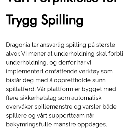
Trygg Spilling
Dragonia tar ansvarlig spilling på største
alvor. Vi mener at underholdning skal forbli
underholdning, og derfor har vi
implementert omfattende verktøy som
bistår deg med å opprettholde sunn
spillatferd. Vår plattform er bygget med
flere sikkerhetslag som automatisk
overvåker spillemønstre og varsler både
spillere og vårt supportteam når
bekymringsfulle mønstre oppdages.