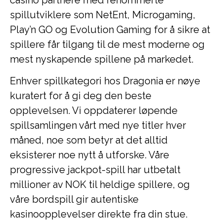
spillutviklere som NetEnt, Microgaming,
Play’n GO og Evolution Gaming for å sikre at
spillere får tilgang til de mest moderne og
mest nyskapende spillene på markedet.
Enhver spillkategori hos Dragonia er nøye
kuratert for å gi deg den beste
opplevelsen. Vi oppdaterer løpende
spillsamlingen vårt med nye titler hver
måned, noe som betyr at det alltid
eksisterer noe nytt å utforske. Våre
progressive jackpot-spill har utbetalt
millioner av NOK til heldige spillere, og
våre bordspill gir autentiske
kasinoopplevelser direkte fra din stue.