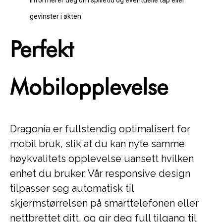
gevinster i økten
Perfekt
Mobilopplevelse
Dragonia er fullstendig optimalisert for
mobil bruk, slik at du kan nyte samme
høykvalitets opplevelse uansett hvilken
enhet du bruker. Vår responsive design
tilpasser seg automatisk til
skjermstørrelsen på smarttelefonen eller
nettbrettet ditt, og gir deg full tilgang til