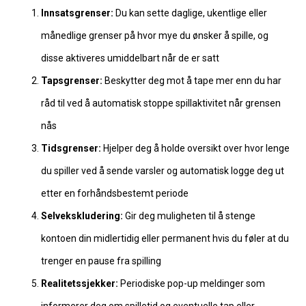
Innsatsgrenser:
Du kan sette daglige, ukentlige eller
månedlige grenser på hvor mye du ønsker å spille, og
disse aktiveres umiddelbart når de er satt
Tapsgrenser:
Beskytter deg mot å tape mer enn du har
råd til ved å automatisk stoppe spillaktivitet når grensen
nås
Tidsgrenser:
Hjelper deg å holde oversikt over hvor lenge
du spiller ved å sende varsler og automatisk logge deg ut
etter en forhåndsbestemt periode
Selvekskludering:
Gir deg muligheten til å stenge
kontoen din midlertidig eller permanent hvis du føler at du
trenger en pause fra spilling
Realitetssjekker:
Periodiske pop-up meldinger som
informerer deg om spilletid og eventuelle tap eller