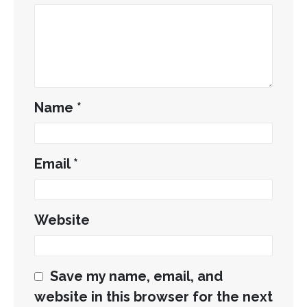
Name
*
Email
*
Website
Save my name, email, and
website in this browser for the next