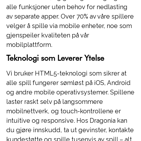
alle funksjoner uten behov for nedlasting
av separate apper. Over 70% av våre spillere
velger å spille via mobile enheter, noe som
gjenspeiler kvaliteten på vår
mobilplattform.
Teknologi som Leverer Ytelse
Vi bruker HTML5-teknologi som sikrer at
alle spill fungerer sømløst på iOS, Android
og andre mobile operativsystemer. Spillene
laster raskt selv på langsommere
mobilnettverk, og touch-kontrollene er
intuitive og responsive. Hos Dragonia kan
du gjøre innskudd, ta ut gevinster, kontakte
kundestøtte og spille tusenvis av spill – alt