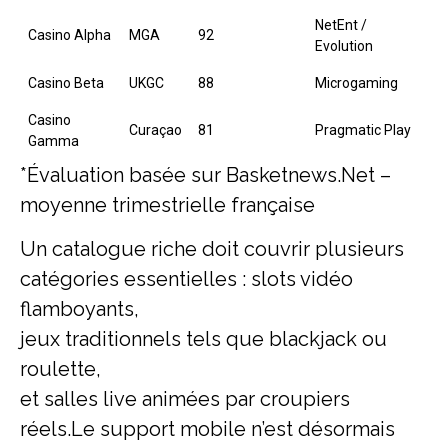
NetEnt /
Casino Alpha
MGA
92
Evolution
Casino Beta
UKGC
88
Microgaming
Casino
Curaçao
81
Pragmatic Play
Gamma
*Évaluation basée sur Basketnews.Net –
moyenne trimestrielle française
Un catalogue riche doit couvrir plusieurs
catégories essentielles : slots vidéo
flamboyants,
jeux traditionnels tels que blackjack ou
roulette,
et salles live animées par croupiers
réels.Le support mobile n’est désormais