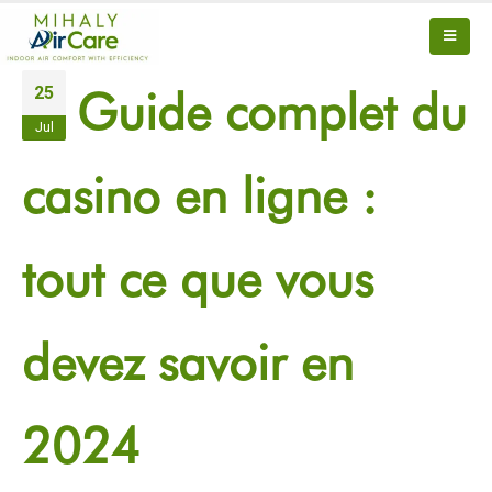
25
Guide complet du
Jul
casino en ligne :
tout ce que vous
devez savoir en
2024