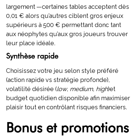
largement —certaines tables acceptent dès
0,01 € alors qu’autres ciblent gros enjeux
supérieurs à 500 € permettant donc tant
aux néophytes qu’aux gros joueurs trouver
leur place idéale.​
Synthèse rapide
Choisissez votre jeu selon style préféré
(action rapide vs stratégie profonde),
volatilité désirée (
low
,
medium
,
high
)​et
budget quotidien disponible afin maximiser
plaisir tout en contrôlant risques financiers.
Bonus et promotions