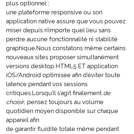
plus optionnel ;
une plateforme responsive ou son
application native assure que vous pouvez
miser depuis n’importe quel lieu sans
perdre aucune fonctionnalité ni stabilité
graphique.Nous constatons même certains
nouveaux sites proposer simultanément
versions desktop HTML5 ET application
iOS/Android optimisée afin d’éviter toute
latence pendant vos sessions
critiques.Lorsqu’il s’agit finalement
de
choisir
, pensez toujours au volume
quotidien moyen disponible sur chaque
appareil afin
de garantir fluidité totale même pendant