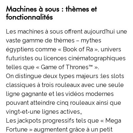
Machines à sous : thèmes et
fonctionnalités
Les machines à sous offrent aujourd’hui une
vaste gamme de thèmes – mythes
égyptiens comme « Book of Ra », univers
futuristes ou licences cinématographiques
telles que « Game of Thrones™ ».
On distingue deux types majeurs :les slots
classiques à trois rouleaux avec une seule
ligne gagnante et les vidéos modernes
pouvant atteindre cinq rouleaux ainsi que
vingt‑et‑une lignes actives。
Les jackpots progressifs tels que « Mega
Fortune » augmentent grâce à un petit