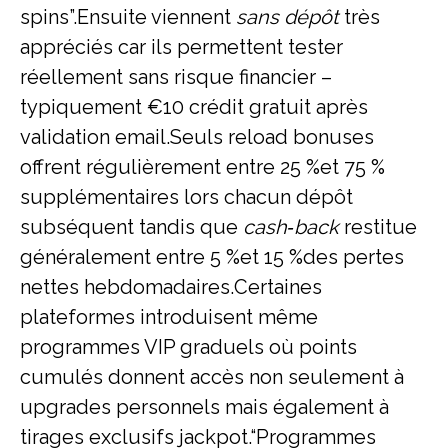
spins”.Ensuite viennent
sans dépôt
très
appréciés car ils permettent tester
réellement sans risque financier –
typiquement €10 crédit gratuit après
validation email.Seuls reload bonuses
offrent régulièrement entre 25 %et 75 %
supplémentaires lors chacun dépôt
subséquent tandis que
cash‑back
restitue
généralement entre 5 %et 15 %des pertes
nettes hebdomadaires.Certaines
plateformes introduisent même
programmes VIP graduels où points
cumulés donnent accès non seulement à
upgrades personnels mais également à
tirages exclusifs jackpot.“Programmes