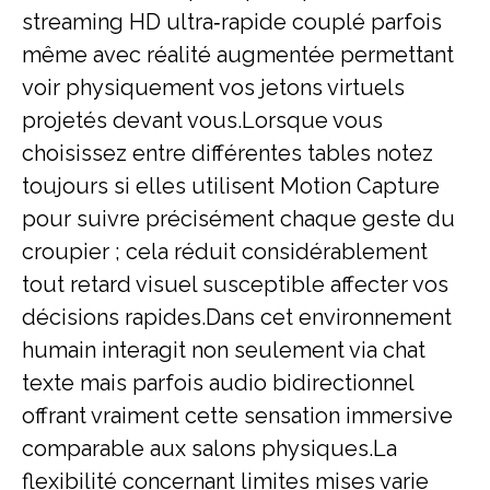
streaming HD ultra‑rapide couplé parfois
même avec réalité augmentée permettant
voir physiquement vos jetons virtuels
projetés devant vous.Lorsque vous
choisissez entre différentes tables notez
toujours si elles utilisent Motion Capture
pour suivre précisément chaque geste du
croupier ; cela réduit considérablement
tout retard visuel susceptible affecter vos
décisions rapides.Dans cet environnement
humain interagit non seulement via chat
texte mais parfois audio bidirectionnel
offrant vraiment cette sensation immersive
comparable aux salons physiques.La
flexibilité concernant limites mises varie