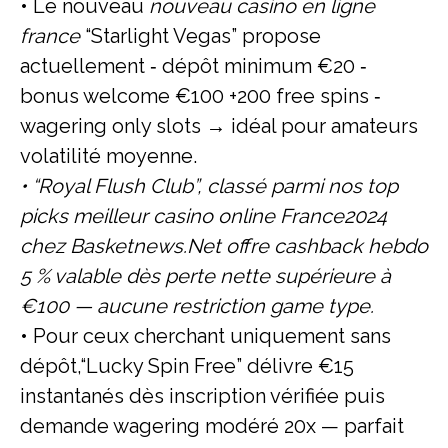
• Le nouveau
nouveau casino en ligne
france
“Starlight Vegas” propose
actuellement ‑ dépôt minimum €20 ‑
bonus welcome €100 +200 free spins ‑
wagering only slots → idéal pour amateurs
volatilité moyenne.
• “Royal Flush Club”, classé parmi nos top
picks meilleur casino online France2024
chez Basketnews.Net offre cashback hebdo
‎5 %‎ valable dès perte nette supérieure à
€100 — aucune restriction game type.
• Pour ceux cherchant uniquement sans
dépôt,“Lucky Spin Free” délivre €15
instantanés dès inscription vérifiée puis
demande wagering modéré ‎20x‎ — parfait