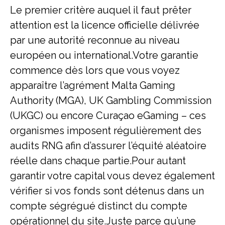
Le premier critère auquel il faut prêter
attention est la licence officielle délivrée
par une autorité reconnue au niveau
européen ou international.Votre garantie
commence dès lors que vous voyez
apparaître l’agrément Malta Gaming
Authority (MGA), UK Gambling Commission
(UKGC) ou encore Curaçao eGaming – ces
organismes imposent régulièrement des
audits RNG afin d’assurer l’équité aléatoire
réelle dans chaque partie.Pour autant
garantir votre capital vous devez également
vérifier si vos fonds sont détenus dans un
compte ségrégué distinct du compte
opérationnel du site.Juste parce qu’une