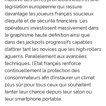
législation européenne qui rassure
davantage les joueurs français soucieux
d’équité et de sécurité financière. Les
opérateurs investissent massivement dans
le graphisme haute définition ainsi que
dans des jackpots progressifs capables
d’attirer tant les novices que les high‑rollers
aguerris. Parallèlement aux avancées
techniques, l’État français renforce
continuellement la protection des
consommateurs afin d’instaurer un climat
plus sûr pour tous ceux qui souhaitent
tenter leur chance depuis leur salon ou
leur smartphone portable.