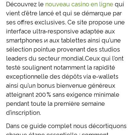
Découvrez le
nouveau casino en ligne
qui
vient d’être lancé et qui se démarque par
ses offres exclusives. Ce site propose une
interface ultra‑responsive adaptée aux
smartphones и aux tablettes ainsi qu’une
sélection pointue provenant des studios
leaders du secteur mondial.Ceux qui l’ont
testé soulignent notamment la rapidité
exceptionnelle des dépôts via e‑wallets
ainsi qu’un bonus bienvenue généreux
atteignant 200 % sans exigence minimale
pendant toute la première semaine
d’inscription.​
Dans ce guide complet nous décortiquons
chaque étape essentielle : comment