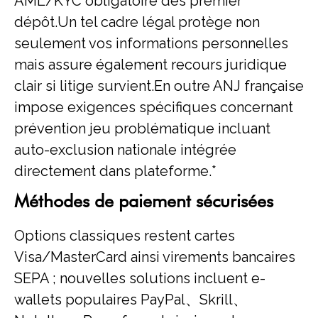
AML/KYC obligatoire dès premier
dépôt.Un tel cadre légal protège non
seulement vos informations personnelles
mais assure également recours juridique
clair si litige survient.En outre ANJ française
impose exigences spécifiques concernant
prévention jeu problématique incluant
auto-exclusion nationale intégrée
directement dans plateforme.*
Méthodes de paiement sécurisées
Options classiques restent cartes
Visa/MasterCard ainsi virements bancaires
SEPA ; nouvelles solutions incluent e-
wallets populaires PayPal、Skrill、