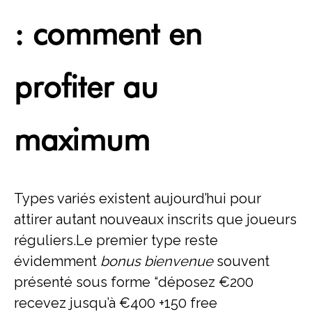
: comment en
profiter au
maximum
Types variés existent aujourd’hui pour
attirer autant nouveaux inscrits que joueurs
réguliers.Le premier type reste
évidemment
bonus bienvenue
souvent
présenté sous forme “déposez €200
recevez jusqu’à €400 +150 free