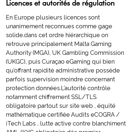
Licences et autorités de régulation
En Europe plusieurs licences sont
unanimement reconnues comme gage
solide.dans cet ordre hiérarchique on
retrouve principalement Malta Gaming
Authority (MGA), UK Gambling Commission
(UKGC), puis Curaçao eGaming qui bien
qu’offrant rapidité administrative possède
parfois supervision moindre concernant
protection données.L’autorité contrôle
notamment chiffrement SSL/TLS
obligatoire partout sur site web , équité
mathématique certifiée Audits eCOGRA /
iTech Labs , lutte active contre blanchiment