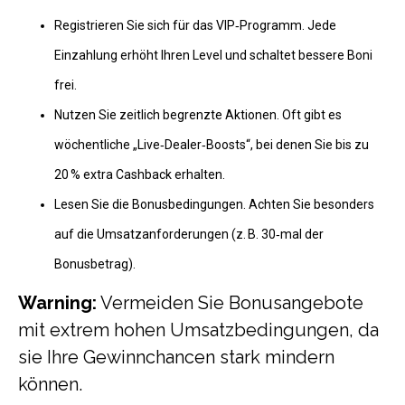
Registrieren Sie sich für das VIP‑Programm. Jede
Einzahlung erhöht Ihren Level und schaltet bessere Boni
frei.
Nutzen Sie zeitlich begrenzte Aktionen. Oft gibt es
wöchentliche „Live‑Dealer‑Boosts“, bei denen Sie bis zu
20 % extra Cashback erhalten.
Lesen Sie die Bonusbedingungen. Achten Sie besonders
auf die Umsatzanforderungen (z. B. 30‑mal der
Bonusbetrag).
Warning:
Vermeiden Sie Bonusangebote
mit extrem hohen Umsatzbedingungen, da
sie Ihre Gewinnchancen stark mindern
können.