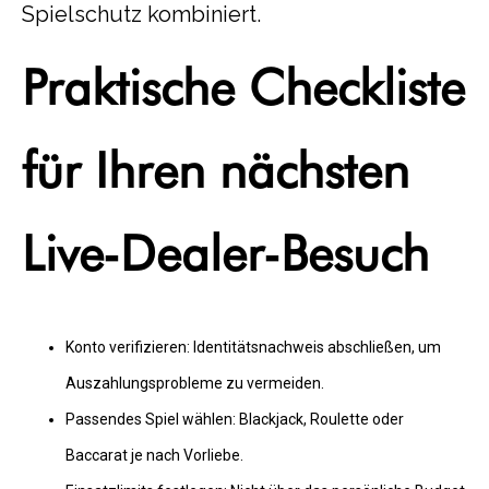
Spielschutz kombiniert.
Praktische Checkliste
für Ihren nächsten
Live‑Dealer‑Besuch
Konto verifizieren: Identitätsnachweis abschließen, um
Auszahlungsprobleme zu vermeiden.
Passendes Spiel wählen: Blackjack, Roulette oder
Baccarat je nach Vorliebe.