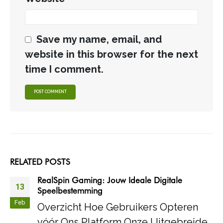
Save my name, email, and
website in this browser for the next
time I comment.
RELATED
POSTS
RealSpin Gaming: Jouw Ideale Digitale
13
Speelbestemming
Feb
Overzicht Hoe Gebruikers Opteren
vóór Ons Platform Onze Uitgebreide