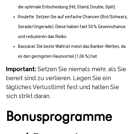
die optimale Entscheidung (Hit, Stand, Double, Split).
Roulette: Setzen Sie auf einfache Chancen (Rot/Schwarz,
Gerade/Ungerade). Diese haben fast 50 % Gewinnchance
und reduzieren das Risiko.
Baccarat: Die beste Wahl ist meist das Banker‑Wetten, da
es den geringsten Hausvorteil (1,06 %) hat.
Important:
Setzen Sie niemals mehr, als Sie
bereit sind zu verlieren. Legen Sie ein
tägliches Verlustlimit fest und halten Sie
sich strikt daran.
Bonusprogramme