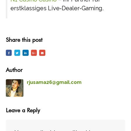
erstklassiges Live‑Dealer‑Gaming.
Share this post
Author
rjusama26@gmail.com
Leave a Reply