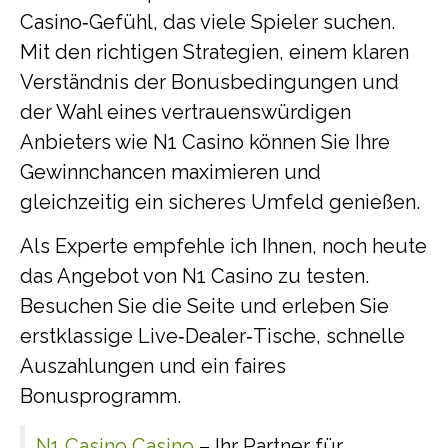
Casino‑Gefühl, das viele Spieler suchen.
Mit den richtigen Strategien, einem klaren
Verständnis der Bonusbedingungen und
der Wahl eines vertrauenswürdigen
Anbieters wie N1 Casino können Sie Ihre
Gewinnchancen maximieren und
gleichzeitig ein sicheres Umfeld genießen.
Als Experte empfehle ich Ihnen, noch heute
das Angebot von N1 Casino zu testen.
Besuchen Sie die Seite und erleben Sie
erstklassige Live‑Dealer‑Tische, schnelle
Auszahlungen und ein faires
Bonusprogramm.
N1 Casino Casino
– Ihr Partner für