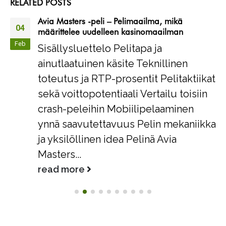
RELATED
POSTS
Avia Masters -peli – Pelimaailma, mikä
04
määrittelee uudelleen kasinomaailman
Feb
Sisällysluettelo Pelitapa ja
ainutlaatuinen käsite Teknillinen
toteutus ja RTP-prosentit Pelitaktiikat
sekä voittopotentiaali Vertailu toisiin
crash-peleihin Mobiilipelaaminen
ynnä saavutettavuus Pelin mekaniikka
ja yksilöllinen idea Pelinä Avia
Masters...
read more