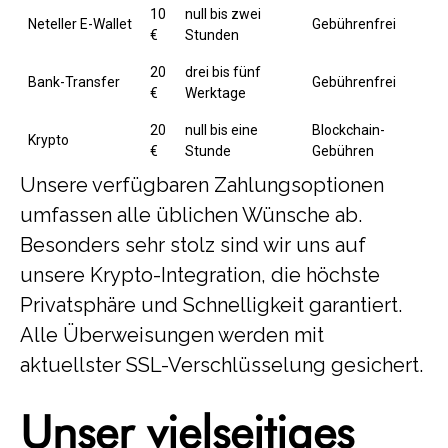
10
null bis zwei
Neteller E-Wallet
Gebührenfrei
€
Stunden
20
drei bis fünf
Bank-Transfer
Gebührenfrei
€
Werktage
20
null bis eine
Blockchain-
Krypto
€
Stunde
Gebühren
Unsere verfügbaren Zahlungsoptionen
umfassen alle üblichen Wünsche ab.
Besonders sehr stolz sind wir uns auf
unsere Krypto-Integration, die höchste
Privatsphäre und Schnelligkeit garantiert.
Alle Überweisungen werden mit
aktuellster SSL-Verschlüsselung gesichert.
Unser vielseitiges