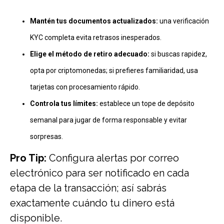
Mantén tus documentos actualizados:
una verificación
KYC completa evita retrasos inesperados.
Elige el método de retiro adecuado:
si buscas rapidez,
opta por criptomonedas; si prefieres familiaridad, usa
tarjetas con procesamiento rápido.
Controla tus límites:
establece un tope de depósito
semanal para jugar de forma responsable y evitar
sorpresas.
Pro Tip:
Configura alertas por correo
electrónico para ser notificado en cada
etapa de la transacción; así sabrás
exactamente cuándo tu dinero está
disponible.