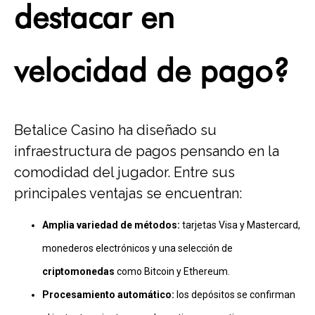
destacar en
velocidad de pago?
Betalice Casino ha diseñado su
infraestructura de pagos pensando en la
comodidad del jugador. Entre sus
principales ventajas se encuentran:
Amplia variedad de métodos:
tarjetas Visa y Mastercard,
monederos electrónicos y una selección de
criptomonedas
como Bitcoin y Ethereum.
Procesamiento automático:
los depósitos se confirman