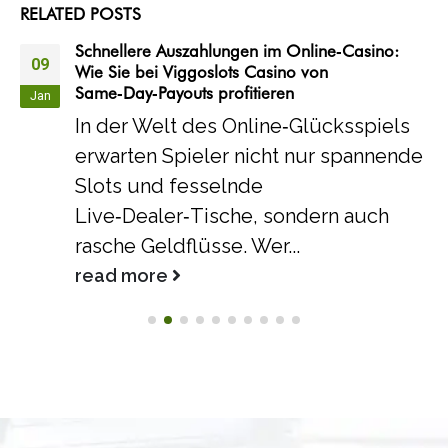
RELATED
POSTS
Schnellere Auszahlungen im Online‑Casino:
09
Wie Sie bei Viggoslots Casino von
Same‑Day‑Payouts profitieren
Jan
In der Welt des Online‑Glücksspiels
erwarten Spieler nicht nur spannende
Slots und fesselnde
Live‑Dealer‑Tische, sondern auch
rasche Geldflüsse. Wer...
read more