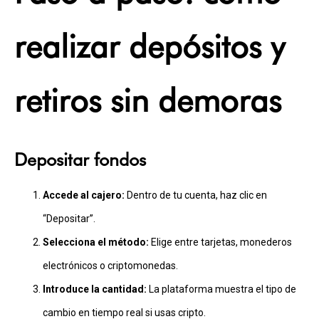
realizar depósitos y
retiros sin demoras
Depositar fondos
Accede al cajero:
Dentro de tu cuenta, haz clic en
“Depositar”.
Selecciona el método:
Elige entre tarjetas, monederos
electrónicos o criptomonedas.
Introduce la cantidad:
La plataforma muestra el tipo de
cambio en tiempo real si usas cripto.