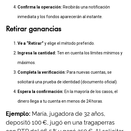
Confirma la operación:
Recibirás una notificación
inmediata y los fondos aparecerán al instante.
Retirar ganancias
Ve a “Retirar”
y elige el método preferido.
Ingresa la cantidad:
Ten en cuenta los límites mínimos y
máximos.
Completa la verificación:
Para nuevas cuentas, se
solicitará una prueba de identidad (documento oficial).
Espera la confirmación:
En la mayoría de los casos, el
dinero llega a tu cuenta en menos de 24 horas.
Ejemplo:
María, jugadora de 32 años,
depositó 100 €, jugó en una tragaperras