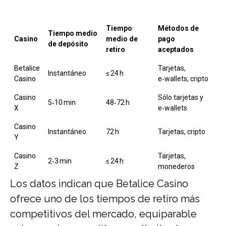
Tiempo
Métodos de
Tiempo medio
Casino
medio de
pago
de depósito
retiro
aceptados
Betalice
Tarjetas,
Instantáneo
≤ 24 h
Casino
e‑wallets, cripto
Casino
Sólo tarjetas y
5‑10 min
48‑72 h
X
e‑wallets
Casino
Instantáneo
72 h
Tarjetas, cripto
Y
Casino
Tarjetas,
2‑3 min
≤ 24 h
Z
monederos
Los datos indican que Betalice Casino
ofrece uno de los tiempos de retiro más
competitivos del mercado, equiparable