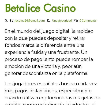
Betalice Casino
By
rjusama26@gmail.com
Uncategorized
0 Comments
En el mundo del juego digital, la rapidez
con la que puedes depositar y retirar
fondos marca la diferencia entre una
experiencia fluida y una frustrante. Un
proceso de pago lento puede romper la
emoción de una victoria y, peor aún,
generar desconfianza en la plataforma.
Los jugadores españoles buscan cada vez
más pagos instantáneos, especialmente
cuando utilizan criptomonedas o tarjetas de
crédito. Según estudios de la industria, el