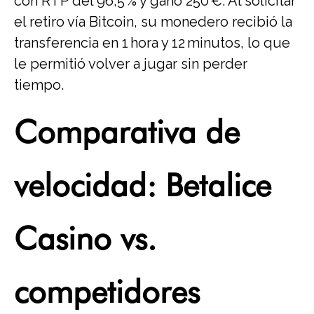
con RTP del 96,5 % y ganó 250 €. Al solicitar
el retiro vía Bitcoin, su monedero recibió la
transferencia en 1 hora y 12 minutos, lo que
le permitió volver a jugar sin perder
tiempo.
Comparativa de
velocidad: Betalice
Casino vs.
competidores