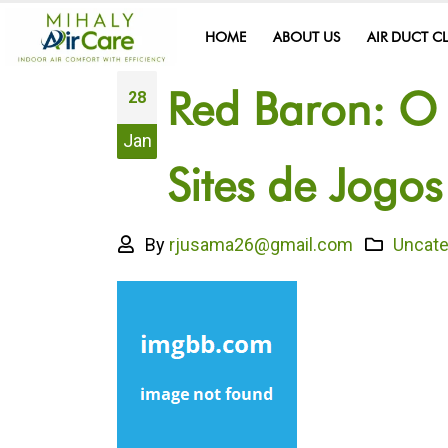
HOME
ABOUT US
AIR DUCT C
Red Baron: O 
28
Jan
Sites de Jogo
By
rjusama26@gmail.com
Uncate