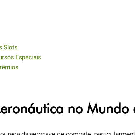
s Slots
ursos Especiais
Prêmios
Aeronáutica no Mundo 
dourada da aeronave de combate, particularmen