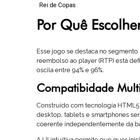
Rei de Copas
Por Quê Escolher
Esse jogo se destaca no segmento s
reembolso ao player (RTP) está def
oscila entre 94% e 96%.
Compatibidade Mult
Construído com tecnología HTML5 d
desktop, tablets e smartphones sem
coerente independentemente da bas
A UI intuitiva permite que quer in