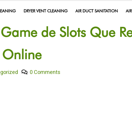
LEANING
DRYER VENT CLEANING
AIR DUCT SANITATION
AI
Game de Slots Que Re
s Online
gorized
0 Comments