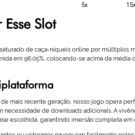
5x
15
 Esse Slot
aturado de caça-níqueis online por múltiplos m
inida em 96.05%, colocando-se acima da média d
iplataforma
e mais recente geração, nosso jogo opera perf
 necessidade de downloads adicionais. A vivênc
e escolhida, garantindo imersão completa em c
iciantes ou veteranos naveguem facilmente pelos