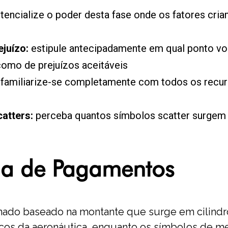
tencialize o poder desta fase onde os fatores cri
ejuízo:
estipule antecipadamente em qual ponto vo
como de prejuízos aceitáveis
familiarize-se completamente com todos os recurs
atters:
perceba quantos símbolos scatter surgem r
la de Pagamentos
nado baseado na montante que surge em cilindr
s da aeronáutica, enquanto os símbolos de meno