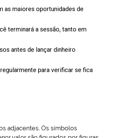
am as maiores oportunidades de
cê terminará a sessão, tanto em
os antes de lançar dinheiro
egularmente para verificar se fica
os adjacentes. Os símbolos
r valor são figurados por figuras