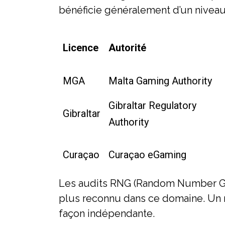
bénéficie généralement d’un niveau 
Licence
Autorité
MGA
Malta Gaming Authority
Gibraltar Regulatory
Gibraltar
Authority
Curaçao
Curaçao eGaming
Les audits RNG (Random Number Gener
plus reconnu dans ce domaine. Un 
façon indépendante.