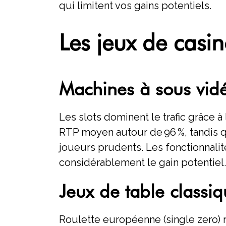
qui limitent vos gains potentiels.
Les jeux de casin
Machines à sous vid
Les slots dominent le trafic grâce 
RTP moyen autour de 96 %, tandis
joueurs prudents. Les fonctionnali
considérablement le gain potentiel.
Jeux de table classi
Roulette européenne (single zero) re