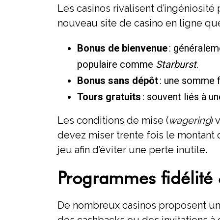
Les casinos rivalisent d’ingéniosité
nouveau site de casino en ligne qu
Bonus de bienvenue
: généralem
populaire comme
Starburst
.
Bonus sans dépôt
: une somme fi
Tours gratuits
: souvent liés à u
Les conditions de mise (
wagering
) 
devez miser trente fois le montant 
jeu afin d’éviter une perte inutile.
Programmes fidélité 
De nombreux casinos proposent un 
des cashbacks ou des invitations à de