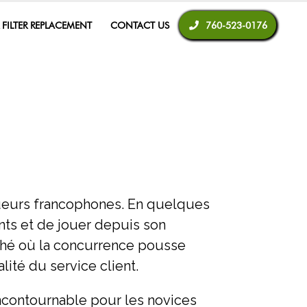
R FILTER REPLACEMENT
CONTACT US
760-523-0176
oueurs francophones. En quelques
ants et de jouer depuis son
rché où la concurrence pousse
lité du service client.
contournable pour les novices