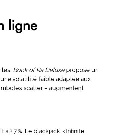
n ligne
ntes.
Book of Ra Deluxe
propose un
une volatilité faible adaptée aux
 symboles scatter – augmentent
 2,7 %. Le blackjack « Infinite