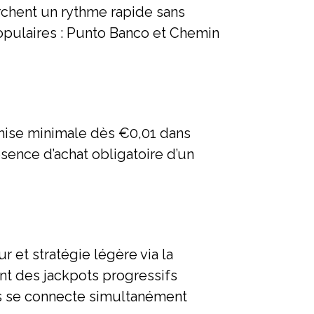
rchent un rythme rapide sans
populaires : Punto Banco et Chemin
: mise minimale dès €0,01 dans
bsence d’achat obligatoire d’un
 et stratégie légère via la
t des jackpots progressifs
rs se connecte simultanément