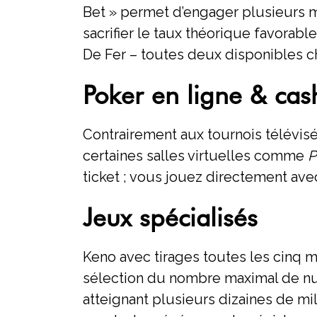
Bet » permet d’engager plusieurs m
sacrifier le taux théorique favorab
De Fer – toutes deux disponibles ch
Poker en ligne & ca
Contrairement aux tournois télévisé
certaines salles virtuelles comme
P
ticket ; vous jouez directement avec
Jeux spécialisés
Keno avec tirages toutes les cinq m
sélection du nombre maximal de nu
atteignant plusieurs dizaines de m