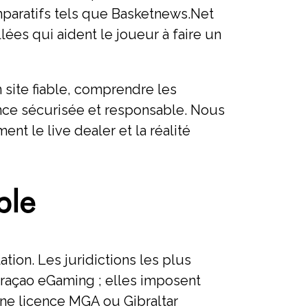
omparatifs tels que Basketnews.Net
ées qui aident le joueur à faire un
 site fiable, comprendre les
ence sécurisée et responsable. Nous
t le live dealer et la réalité
ble
tion. Les juridictions les plus
uraçao eGaming ; elles imposent
 une licence MGA ou Gibraltar