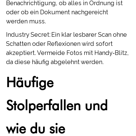
Benachrichtigung, ob alles in Ordnung ist
oder ob ein Dokument nachgereicht
werden muss.
Industry Secret: Ein klar lesbarer Scan ohne
Schatten oder Reflexionen wird sofort
akzeptiert. Vermeide Fotos mit Handy‑Blitz,
da diese häufig abgelehnt werden.
Häufige
Stolperfallen und
wie du sie