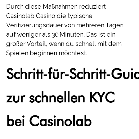
Durch diese Maßnahmen reduziert
Casinolab Casino die typische
Verifizierungsdauer von mehreren Tagen
auf weniger als 30 Minuten. Das ist ein
großer Vorteil, wenn du schnell mit dem
Spielen beginnen möchtest.
Schritt‑für‑Schritt‑Gui
zur schnellen KYC
bei Casinolab