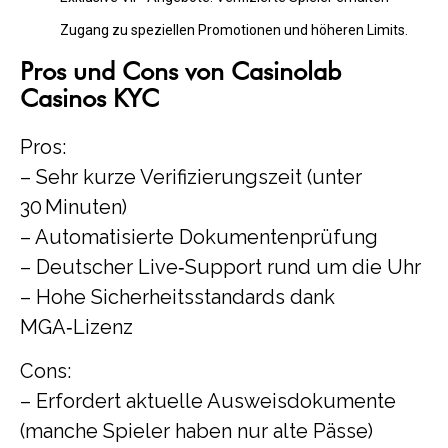
Zugang zu speziellen Promotionen und höheren Limits.
Pros und Cons von Casinolab
Casinos KYC
Pros:
– Sehr kurze Verifizierungszeit (unter
30 Minuten)
– Automatisierte Dokumentenprüfung
– Deutscher Live‑Support rund um die Uhr
– Hohe Sicherheitsstandards dank
MGA‑Lizenz
Cons:
– Erfordert aktuelle Ausweisdokumente
(manche Spieler haben nur alte Pässe)