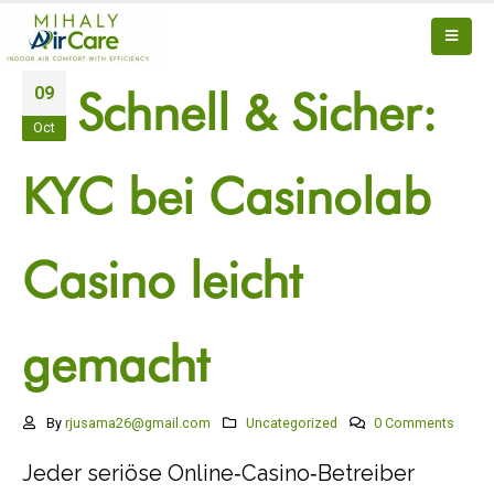
09
Schnell & Sicher:
Oct
KYC bei Casinolab
Casino leicht
gemacht
By
rjusama26@gmail.com
Uncategorized
0 Comments
Jeder seriöse Online‑Casino‑Betreiber