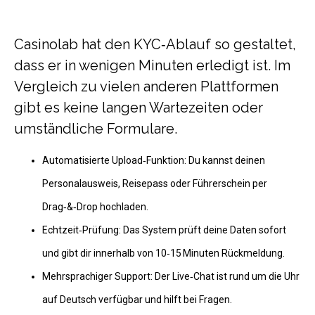
Casinolab hat den KYC‑Ablauf so gestaltet,
dass er in wenigen Minuten erledigt ist. Im
Vergleich zu vielen anderen Plattformen
gibt es keine langen Wartezeiten oder
umständliche Formulare.
Automatisierte Upload‑Funktion: Du kannst deinen
Personalausweis, Reisepass oder Führerschein per
Drag‑&‑Drop hochladen.
Echtzeit‑Prüfung: Das System prüft deine Daten sofort
und gibt dir innerhalb von 10‑15 Minuten Rückmeldung.
Mehrsprachiger Support: Der Live‑Chat ist rund um die Uhr
auf Deutsch verfügbar und hilft bei Fragen.