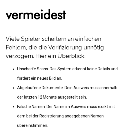
vermeidest
Viele Spieler scheitern an einfachen
Fehlern, die die Verifizierung unnötig
verzögern. Hier ein Überblick:
Unscharfe Scans: Das System erkennt keine Details und
fordert ein neues Bild an.
Abgelaufene Dokumente: Dein Ausweis muss innerhalb
der letzten 12 Monate ausgestellt sein.
Falsche Namen: Der Name im Ausweis muss exakt mit
dem bei der Registrierung angegebenen Namen
übereinstimmen.