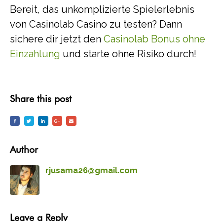
Bereit, das unkomplizierte Spielerlebnis
von Casinolab Casino zu testen? Dann
sichere dir jetzt den
Casinolab Bonus ohne
Einzahlung
und starte ohne Risiko durch!
Share this post
Author
rjusama26@gmail.com
Leave a Reply