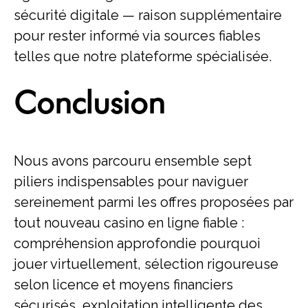
sécurité digitale — raison supplémentaire
pour rester informé via sources fiables
telles que notre plateforme spécialisée.
Conclusion
Nous avons parcouru ensemble sept
piliers indispensables pour naviguer
sereinement parmi les offres proposées par
tout nouveau casino en ligne fiable :
compréhension approfondie pourquoi
jouer virtuellement, sélection rigoureuse
selon licence et moyens financiers
sécurisés, exploitation intelligente des