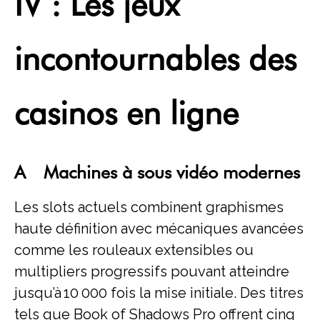
IV : Les jeux
incontournables des
casinos en ligne
A Machines à sous vidéo modernes
Les slots actuels combinent graphismes
haute définition avec mécaniques avancées
comme les rouleaux extensibles ou
multipliers progressifs pouvant atteindre
jusqu’à 10 000 fois la mise initiale. Des titres
tels que Book of Shadows Pro offrent cinq