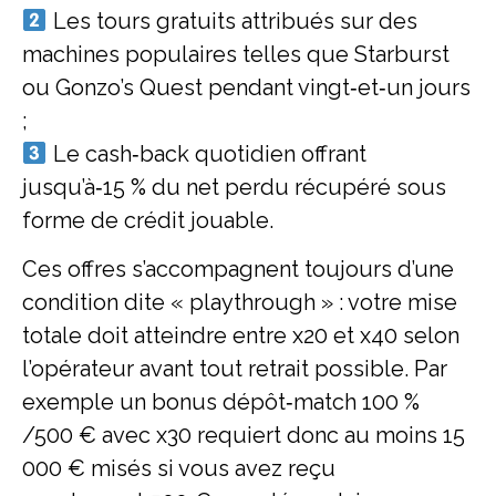
Les tours gratuits attribués sur des
machines populaires telles que Starburst
ou Gonzo’s Quest pendant vingt‑et‑un jours
;
Le cash‑back quotidien offrant
jusqu’à‑15 % du net perdu récupéré sous
forme de crédit jouable.
Ces offres s’accompagnent toujours d’une
condition dite « playthrough » : votre mise
totale doit atteindre entre x20 et x40 selon
l’opérateur avant tout retrait possible. Par
exemple un bonus dépôt‑match 100 %
/500 € avec x30 requiert donc au moins 15
000 € misés si vous avez reçu