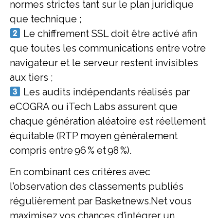
normes strictes tant sur le plan juridique
que technique ;
Le chiffrement SSL doit être activé afin
que toutes les communications entre votre
navigateur et le serveur restent invisibles
aux tiers ;
Les audits indépendants réalisés par
eCOGRA ou iTech Labs assurent que
chaque génération aléatoire est réellement
équitable (RTP moyen généralement
compris entre 96 % et 98 %).
En combinant ces critères avec
l’observation des classements publiés
régulièrement par Basketnews.Net vous
maximisez vos chances d’intégrer un