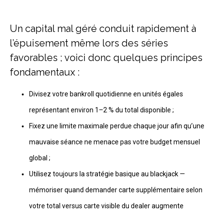
Un capital mal géré conduit rapidement à
l’épuisement même lors des séries
favorables ; voici donc quelques principes
fondamentaux :
Divisez votre bankroll quotidienne en unités égales
représentant environ 1–2 % du total disponible ;
Fixez une limite maximale perdue chaque jour afin qu’une
mauvaise séance ne menace pas votre budget mensuel
global ;
Utilisez toujours la stratégie basique au blackjack —
mémoriser quand demander carte supplémentaire selon
votre total versus carte visible du dealer augmente