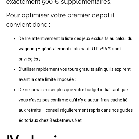
exactement 500 € supplémentaires.
Pour optimiser votre premier dépôt il
convient donc :
De lire attentivement la liste des jeux exclusifs au calcul du
wagering – généralement slots haut RTP >96 % sont
privilégiés ;
D’utiliser rapidement vos tours gratuits afin qu’ils expirent
avant la date limite imposée ;
De ne jamais miser plus que votre budget initial tant que
vous n’avez pas confirmé qu’il n’y a aucun frais caché lié
aux retraits – conseil régulièrement repris dans nos guides
éditoriaux chez Basketnews.Net.