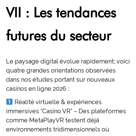
VII : Les tendances
futures du secteur
Le paysage digital évolue rapidement; voici
quatre grandes orientations observées
dans nos études portant sur nouveaux
casinos en ligne 2026 :
Réalité virtuelle & expériences
immersives “Casino VR” – Des plateformes
comme MetaPlayVR testent déjà
environnements tridimensionnels où