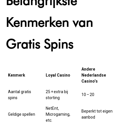
Belangrijkste
Kenmerken van
Gratis Spins
Andere
Kenmerk
Loyal Casino
Nederlandse
Casino’s
Aantal gratis
25 + extra bij
10 – 20
spins
storting
NetEnt,
Beperkt tot eigen
Geldige spellen
Microgaming,
aanbod
etc.