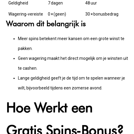
Geldigheid
7 dagen
48 uur
Wagering‑vereiste
0 × (geen)
30 × bonusbedrag
Waarom dit belangrijk is
Meer spins betekent meer kansen om een grote winst te
pakken.
Geen wagering maakt het direct mogelijk om je winsten uit
te cashen.
Lange geldigheid geeft je de tijd om te spelen wanneer je
wilt, bijvoorbeeld tijdens een zomerse avond.
Hoe Werkt een
Gratis Spins‑Bonus?