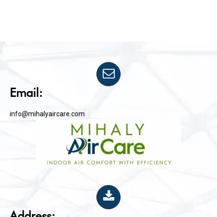
Email:
info@mihalyaircare.com
Address: