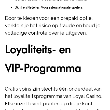
Skrill en Neteller: Voor internationale spelers.
Door te kiezen voor een prepaid optie,
verklein je het risico op fraude en houd je
volledige controle over je uitgaven.
Loyaliteits- en
VIP‑Programma
Gratis spins zijn slechts één onderdeel van
het loyaliteitsprogramma van Loyal Casino.
Elke inzet levert punten op die je kunt