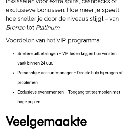
inwisselen voor extra spins, cashbacks of
exclusieve bonussen. Hoe meer je speelt,
hoe sneller je door de niveaus stijgt – van
Bronze
tot
Platinum
.
Voordelen van het VIP‑programma:
Snellere uitbetalingen – VIP‑leden krijgen hun winsten
vaak binnen 24 uur.
Persoonlijke accountmanager – Directe hulp bij vragen of
problemen.
Exclusieve evenementen – Toegang tot toernooien met
hoge prijzen.
Veelgemaakte