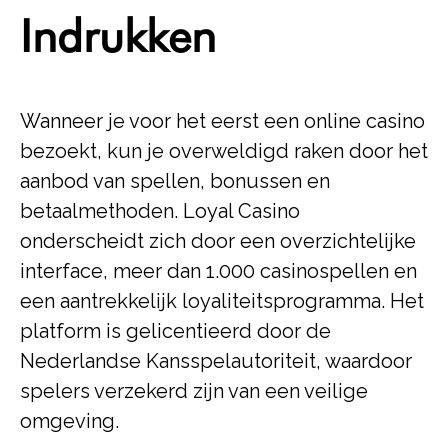
Indrukken
Wanneer je voor het eerst een online casino
bezoekt, kun je overweldigd raken door het
aanbod van spellen, bonussen en
betaalmethoden. Loyal Casino
onderscheidt zich door een overzichtelijke
interface, meer dan 1.000 casinospellen en
een aantrekkelijk loyaliteitsprogramma. Het
platform is gelicentieerd door de
Nederlandse Kansspelautoriteit, waardoor
spelers verzekerd zijn van een veilige
omgeving.