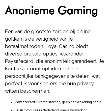
Anonieme Gaming
Een van de grootste zorgen bij online
gokken is de veiligheid van je
betaalmethoden. Loyal Casino biedt
diverse prepaid opties, waaronder
Paysafecard, die anonimiteit garandeert. Je
kunt je account opladen zonder
persoonlijke bankgegevens te delen, wat
perfect is voor spelers die hun privacy
willen beschermen.
Paysafecard: Directe storting, geen bankrekening nodig.
iDEAL: Populair in Nederland, snelle verwerking.