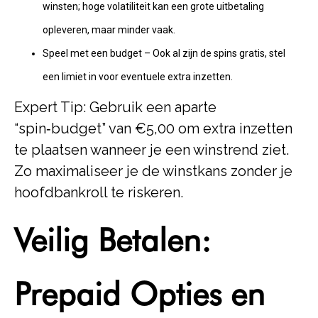
winsten; hoge volatiliteit kan een grote uitbetaling
opleveren, maar minder vaak.
Speel met een budget – Ook al zijn de spins gratis, stel
een limiet in voor eventuele extra inzetten.
Expert Tip: Gebruik een aparte
“spin‑budget” van €5,00 om extra inzetten
te plaatsen wanneer je een winstrend ziet.
Zo maximaliseer je de winstkans zonder je
hoofdbankroll te riskeren.
Veilig Betalen:
Prepaid Opties en