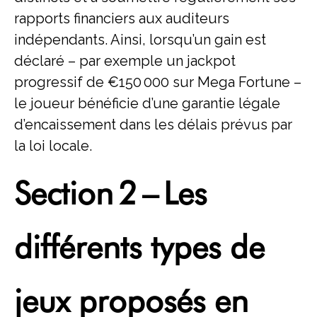
rapports financiers aux auditeurs
indépendants. Ainsi, lorsqu’un gain est
déclaré – par exemple un jackpot
progressif de €150 000 sur Mega Fortune –
le joueur bénéficie d’une garantie légale
d’encaissement dans les délais prévus par
la loi locale.
Section 2 – Les
différents types de
jeux proposés en