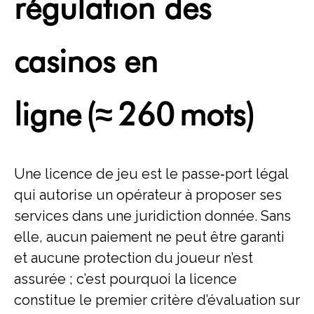
régulation des
casinos en
ligne (≈ 260 mots)
Une licence de jeu est le passe‑port légal
qui autorise un opérateur à proposer ses
services dans une juridiction donnée. Sans
elle, aucun paiement ne peut être garanti
et aucune protection du joueur n’est
assurée ; c’est pourquoi la licence
constitue le premier critère d’évaluation sur