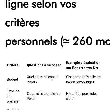
ligne selon vos
critères
personnels (≈ 260 mo
Exemple d’évaluation
Critère
Questions à se poser
sur Basketnews.Net
Quel est mon capital
Classement “Meilleurs
Budget
initial ?
bonus low‑budget”.
Type de
Slots vs Live dealer vs
Filtre “Top jeux vidéo
jeu
Poker
slots”.
préféré