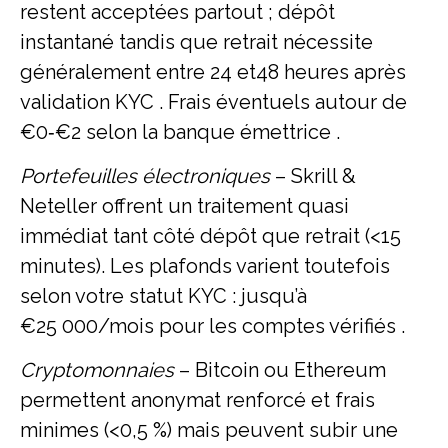
restent acceptées partout ; dépôt
instantané tandis que retrait nécessite
généralement entre 24 et48 heures après
validation KYC . Frais éventuels autour de
€0‑€2 selon la banque émettrice .
Portefeuilles électroniques
– Skrill &
Neteller offrent un traitement quasi
immédiat tant côté dépôt que retrait (<15
minutes). Les plafonds varient toutefois
selon votre statut KYC : jusqu’à
€25 000/mois pour les comptes vérifiés .
Cryptomonnaies
– Bitcoin ou Ethereum
permettent anonymat renforcé et frais
minimes (<0,5 %) mais peuvent subir une