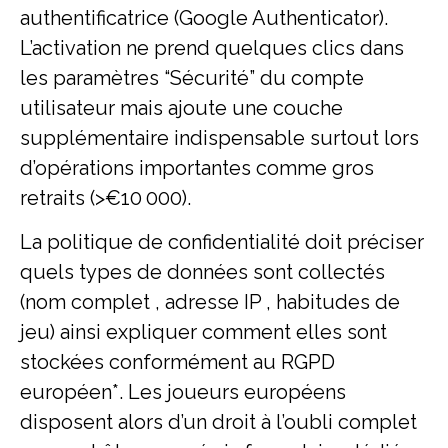
authentificatrice (Google Authenticator).
L’activation ne prend quelques clics dans
les paramètres “Sécurité” du compte
utilisateur mais ajoute une couche
supplémentaire indispensable surtout lors
d’opérations importantes comme gros
retraits (>€10 000).
La politique de confidentialité doit préciser
quels types de données sont collectés
(nom complet , adresse IP , habitudes de
jeu) ainsi expliquer comment elles sont
stockées conformément au RGPD
européen*. Les joueurs européens
disposent alors d’un droit à l’oubli complet