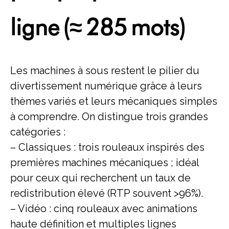
ligne (≈ 285 mots)
Les machines à sous restent le pilier du
divertissement numérique grâce à leurs
thèmes variés et leurs mécaniques simples
à comprendre. On distingue trois grandes
catégories :
– Classiques : trois rouleaux inspirés des
premières machines mécaniques ; idéal
pour ceux qui recherchent un taux de
redistribution élevé (RTP souvent >96%).
– Vidéo : cinq rouleaux avec animations
haute définition et multiples lignes