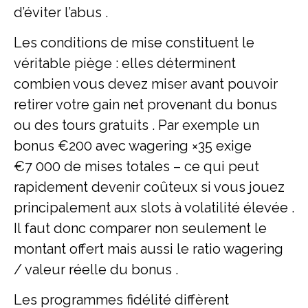
d’éviter l’abus .
Les conditions de mise constituent le
véritable piège : elles déterminent
combien vous devez miser avant pouvoir
retirer votre gain net provenant du bonus
ou des tours gratuits . Par exemple un
bonus €200 avec wagering ×35 exige
€7 000 de mises totales – ce qui peut
rapidement devenir coûteux si vous jouez
principalement aux slots à volatilité élevée .
Il faut donc comparer non seulement le
montant offert mais aussi le ratio wagering
/ valeur réelle du bonus .
Les programmes fidélité diffèrent