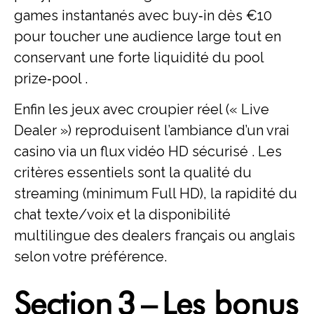
games instantanés avec buy‑in dès €10
pour toucher une audience large tout en
conservant une forte liquidité du pool
prize‑pool .
Enfin les jeux avec croupier réel (« Live
Dealer ») reproduisent l’ambiance d’un vrai
casino via un flux vidéo HD sécurisé . Les
critères essentiels sont la qualité du
streaming (minimum Full HD), la rapidité du
chat texte/voix et la disponibilité
multilingue des dealers français ou anglais
selon votre préférence.
Section 3 – Les bonus