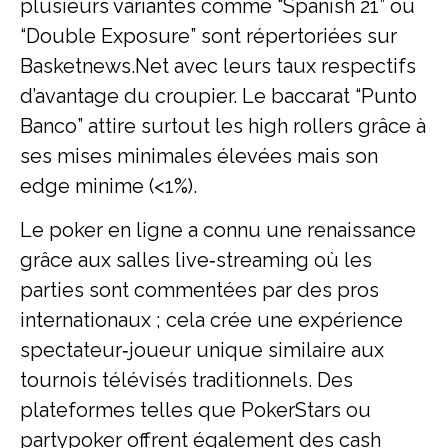
plusieurs variantes comme “Spanish 21” ou
“Double Exposure” sont répertoriées sur
Basketnews.Net avec leurs taux respectifs
d’avantage du croupier. Le baccarat “Punto
Banco” attire surtout les high rollers grâce à
ses mises minimales élevées mais son
edge minime (<1%).
Le poker en ligne a connu une renaissance
grâce aux salles live‑streaming où les
parties sont commentées par des pros
internationaux ; cela crée une expérience
spectateur‑joueur unique similaire aux
tournois télévisés traditionnels. Des
plateformes telles que PokerStars ou
partypoker offrent également des cash