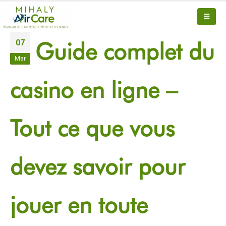
07
Guide complet du
Mar
casino en ligne –
Tout ce que vous
devez savoir pour
jouer en toute