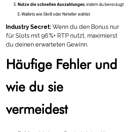
Nutze die schnellen Auszahlungen
, indem du bevorzugt
E‑Wallets wie Skrill oder Neteller wählst.
Industry Secret:
Wenn du den Bonus nur
für Slots mit 96 %+ RTP nutzt, maximierst
du deinen erwarteten Gewinn.
Häufige Fehler und
wie du sie
vermeidest