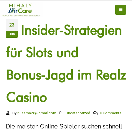
23
Insider‑Strategien
Jun
für Slots und
Bonus‑Jagd im Realz
Casino
By
rjusama26@gmail.com
Uncategorized
0 Comments
Die meisten Online‑Spieler suchen schnell