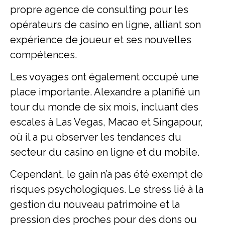
propre agence de consulting pour les
opérateurs de casino en ligne, alliant son
expérience de joueur et ses nouvelles
compétences.
Les voyages ont également occupé une
place importante. Alexandre a planifié un
tour du monde de six mois, incluant des
escales à Las Vegas, Macao et Singapour,
où il a pu observer les tendances du
secteur du casino en ligne et du mobile.
Cependant, le gain n’a pas été exempt de
risques psychologiques. Le stress lié à la
gestion du nouveau patrimoine et la
pression des proches pour des dons ou