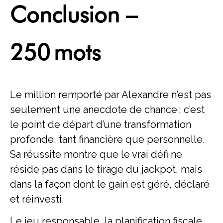
Conclusion –
250 mots
Le million remporté par Alexandre n’est pas
seulement une anecdote de chance ; c’est
le point de départ d’une transformation
profonde, tant financière que personnelle.
Sa réussite montre que le vrai défi ne
réside pas dans le tirage du jackpot, mais
dans la façon dont le gain est géré, déclaré
et réinvesti.
Le jeu responsable, la planification fiscale