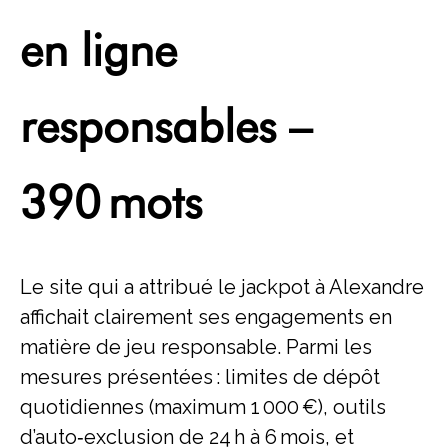
en ligne
responsables –
390 mots
Le site qui a attribué le jackpot à Alexandre
affichait clairement ses engagements en
matière de jeu responsable. Parmi les
mesures présentées : limites de dépôt
quotidiennes (maximum 1 000 €), outils
d’auto‑exclusion de 24 h à 6 mois, et