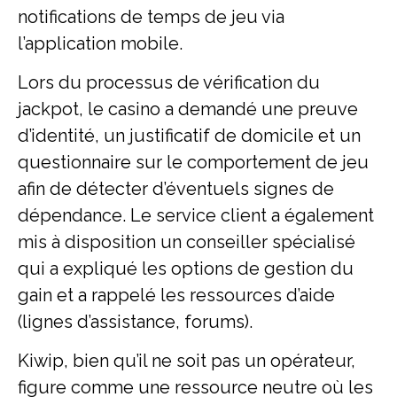
notifications de temps de jeu via
l’application mobile.
Lors du processus de vérification du
jackpot, le casino a demandé une preuve
d’identité, un justificatif de domicile et un
questionnaire sur le comportement de jeu
afin de détecter d’éventuels signes de
dépendance. Le service client a également
mis à disposition un conseiller spécialisé
qui a expliqué les options de gestion du
gain et a rappelé les ressources d’aide
(lignes d’assistance, forums).
Kiwip, bien qu’il ne soit pas un opérateur,
figure comme une ressource neutre où les