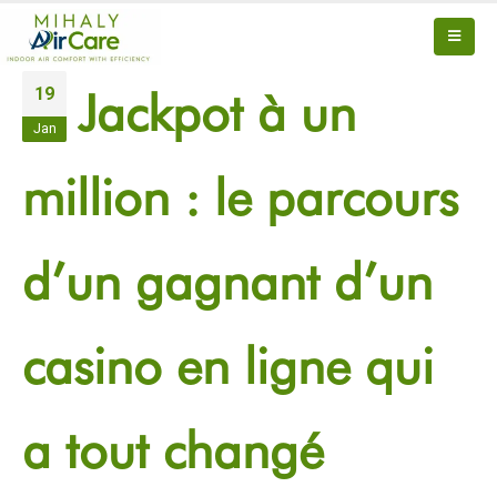
19
Jackpot à un
Jan
million : le parcours
d’un gagnant d’un
casino en ligne qui
a tout changé