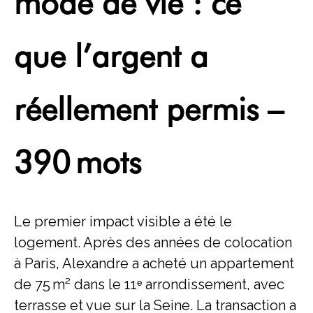
mode de vie : ce
que l’argent a
réellement permis –
390 mots
Le premier impact visible a été le
logement. Après des années de colocation
à Paris, Alexandre a acheté un appartement
de 75 m² dans le 11ᵉ arrondissement, avec
terrasse et vue sur la Seine. La transaction a