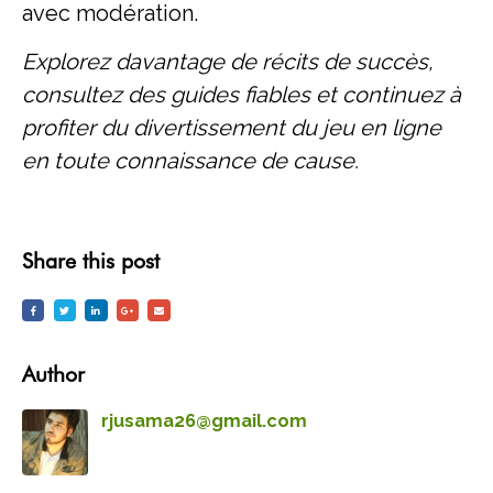
avec modération.
Explorez davantage de récits de succès,
consultez des guides fiables et continuez à
profiter du divertissement du jeu en ligne
en toute connaissance de cause.
Share this post
Author
rjusama26@gmail.com