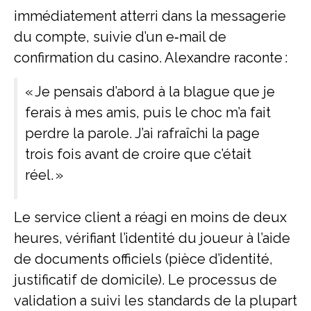
immédiatement atterri dans la messagerie
du compte, suivie d’un e‑mail de
confirmation du casino. Alexandre raconte :
« Je pensais d’abord à la blague que je
ferais à mes amis, puis le choc m’a fait
perdre la parole. J’ai rafraîchi la page
trois fois avant de croire que c’était
réel. »
Le service client a réagi en moins de deux
heures, vérifiant l’identité du joueur à l’aide
de documents officiels (pièce d’identité,
justificatif de domicile). Le processus de
validation a suivi les standards de la plupart