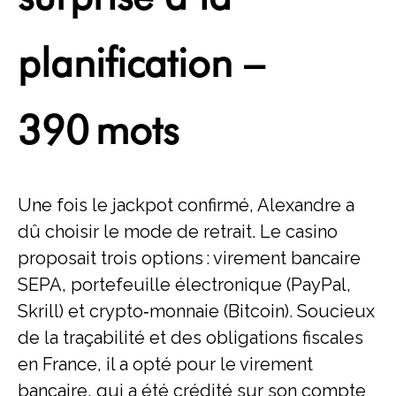
planification –
390 mots
Une fois le jackpot confirmé, Alexandre a
dû choisir le mode de retrait. Le casino
proposait trois options : virement bancaire
SEPA, portefeuille électronique (PayPal,
Skrill) et crypto‑monnaie (Bitcoin). Soucieux
de la traçabilité et des obligations fiscales
en France, il a opté pour le virement
bancaire, qui a été crédité sur son compte