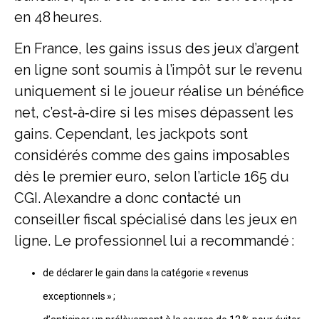
en 48 heures.
En France, les gains issus des jeux d’argent
en ligne sont soumis à l’impôt sur le revenu
uniquement si le joueur réalise un bénéfice
net, c’est‑à‑dire si les mises dépassent les
gains. Cependant, les jackpots sont
considérés comme des gains imposables
dès le premier euro, selon l’article 165 du
CGI. Alexandre a donc contacté un
conseiller fiscal spécialisé dans les jeux en
ligne. Le professionnel lui a recommandé :
de déclarer le gain dans la catégorie « revenus
exceptionnels » ;