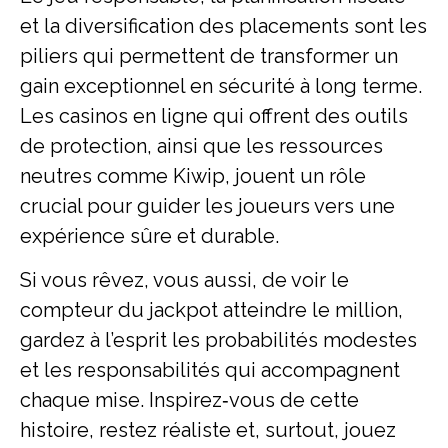
et la diversification des placements sont les
piliers qui permettent de transformer un
gain exceptionnel en sécurité à long terme.
Les casinos en ligne qui offrent des outils
de protection, ainsi que les ressources
neutres comme Kiwip, jouent un rôle
crucial pour guider les joueurs vers une
expérience sûre et durable.
Si vous rêvez, vous aussi, de voir le
compteur du jackpot atteindre le million,
gardez à l’esprit les probabilités modestes
et les responsabilités qui accompagnent
chaque mise. Inspirez‑vous de cette
histoire, restez réaliste et, surtout, jouez