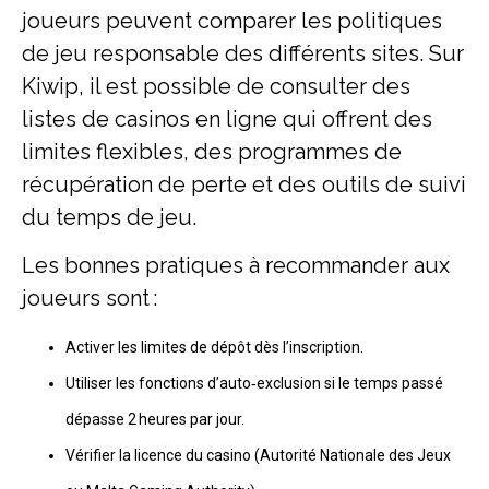
joueurs peuvent comparer les politiques
de jeu responsable des différents sites. Sur
Kiwip, il est possible de consulter des
listes de casinos en ligne qui offrent des
limites flexibles, des programmes de
récupération de perte et des outils de suivi
du temps de jeu.
Les bonnes pratiques à recommander aux
joueurs sont :
Activer les limites de dépôt dès l’inscription.
Utiliser les fonctions d’auto‑exclusion si le temps passé
dépasse 2 heures par jour.
Vérifier la licence du casino (Autorité Nationale des Jeux