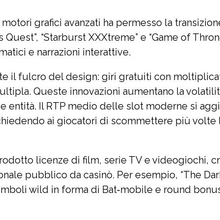
ei motori grafici avanzati ha permesso la transizi
o’s Quest”, “Starburst XXXtreme” e “Game of Thro
matici e narrazioni interattive.
l fulcro del design: giri gratuiti con moltiplica
ultipla. Queste innovazioni aumentano la volatili
de entità. Il RTP medio delle slot moderne si aggir
ichiedendo ai giocatori di scommettere più volte 
odotto licenze di film, serie TV e videogiochi, 
zionale pubblico da casinò. Per esempio, “The Dark
mboli wild in forma di Bat‑mobile e round bonus i