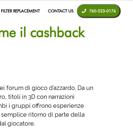
R FILTER REPLACEMENT
CONTACT US
760-523-0176
come il cashback
nei forum di gioco d’azzardo. Da un
o, titoli in 3D con narrazioni
ambi i gruppi offrono esperienze
semplice ritorno di parte della
dal giocatore.