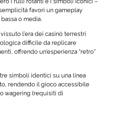
i rulli rotanti e i simboli iconici –
a semplicità favorì un gameplay
à bassa o media.
issuto l’era dei casinò terrestri
ologica difficile da replicare
enti, offrendo un’esperienza “retro”
tre simboli identici su una linea
to, rendendo il gioco accessibile
o wagering (requisiti di