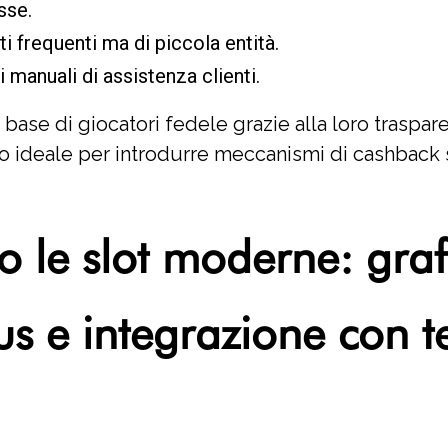
sse.
 frequenti ma di piccola entità.
 manuali di assistenza clienti.
ase di giocatori fedele grazie alla loro trasparen
o ideale per introdurre meccanismi di cashback s
so le slot moderne: gra
s e integrazione con t