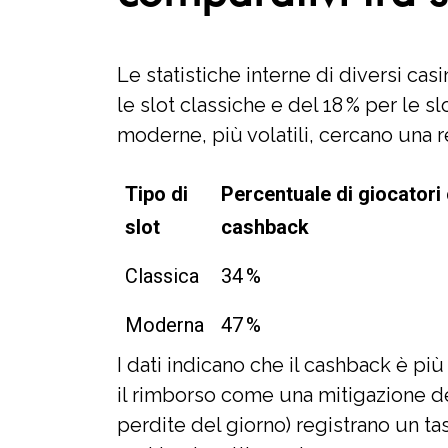
Le statistiche interne di diversi c
le slot classiche e del 18 % per le s
moderne, più volatili, cercano una re
Tipo di
Percentuale di giocatori 
slot
cashback
Classica
34 %
Moderna
47 %
I dati indicano che il cashback è più
il rimborso come una mitigazione del
perdite del giorno) registrano un t