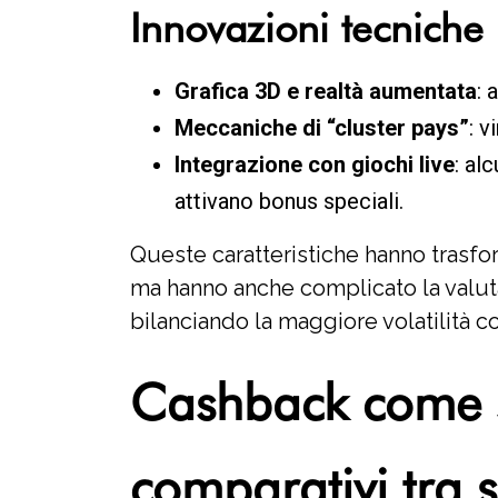
Innovazioni tecniche 
Grafica 3D e realtà aumentata
: 
Meccaniche di “cluster pays”
: v
Integrazione con giochi live
: al
attivano bonus speciali.
Queste caratteristiche hanno trasf
ma hanno anche complicato la valutaz
bilanciando la maggiore volatilità c
Cashback come st
comparativi tra 