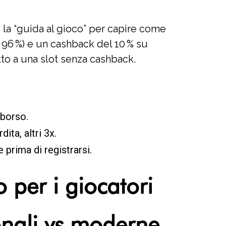
e la “guida al gioco” per capire come
≥ 96 %) e un cashback del 10 % su
etto a una slot senza cashback.
mborso.
ita, altri 3x.
 prima di registrarsi.
o per i giocatori
ionali vs moderne