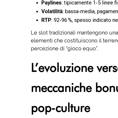
Paylines
: tipicamente 1‑5 linee fi
Volatilità
: bassa‑media, pagamenti
RTP
: 92‑96 %, spesso indicato nei
Le slot tradizionali mantengono una b
elementi che costituiscono il terren
percezione di “gioco equo”.
L’evoluzione ver
meccaniche bonu
pop‑culture