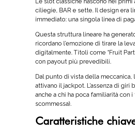
Le slot classiche nascono nei primi a
ciliegie, BAR e sette. Il design era
immediato: una singola linea di paga
Questa struttura lineare ha generato
ricordano l’emozione di tirare la lev
digitalmente. Titoli come “Fruit Par
con payout più prevedibili.
Dal punto di vista della meccanica, l
attivano il jackpot. L’assenza di gi
anche a chi ha poca familiarità con i
scommessa).
Caratteristiche chiave