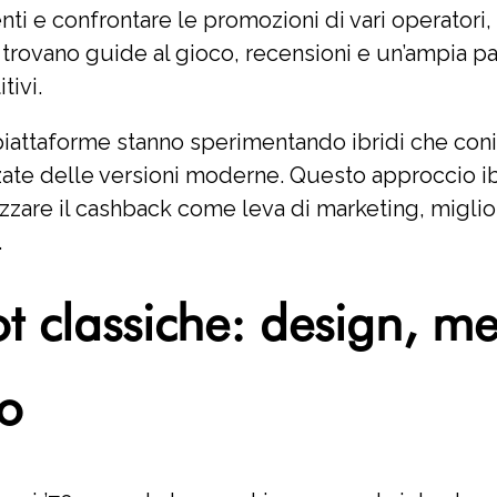
ti e confrontare le promozioni di vari operatori, 
ori trovano guide al gioco, recensioni e un’ampia 
ivi.
piattaforme stanno sperimentando ibridi che coni
nzate delle versioni moderne. Questo approccio i
zzare il cashback come leva di marketing, miglio
.
lot classiche: design, m
co