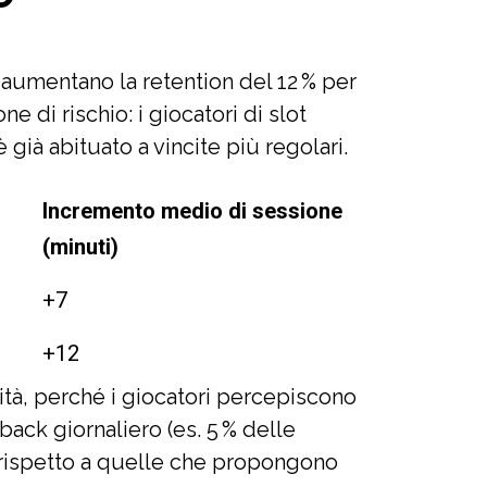
 aumentano la retention del 12 % per
e di rischio: i giocatori di slot
 già abituato a vincite più regolari.
Incremento medio di sessione
(minuti)
+7
+12
ilità, perché i giocatori percepiscono
back giornaliero (es. 5 % delle
% rispetto a quelle che propongono