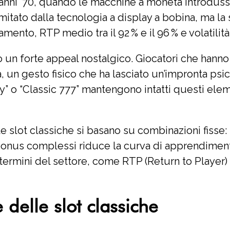
nni ’70, quando le macchine a moneta introdussero 
 limitato dalla tecnologia a display a bobina, ma l
mento, RTP medio tra il 92 % e il 96 % e volatilit
 un forte appeal nostalgico. Giocatori che hanno v
a, un gesto fisico che ha lasciato un’impronta psic
ty” o “Classic 777” mantengono intatti questi elem
e slot classiche si basano su combinazioni fisse: 
ri bonus complessi riduce la curva di apprendimen
 termini del settore, come RTP (Return to Player) 
 delle slot classiche