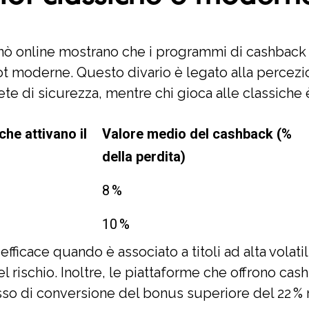
asinò online mostrano che i programmi di cashback
lot moderne. Questo divario è legato alla percezion
te di sicurezza, mentre chi gioca alle classiche è
che attivano il
Valore medio del cashback (%
della perdita)
8 %
10 %
 efficace quando è associato a titoli ad alta volat
 rischio. Inoltre, le piattaforme che offrono cash
asso di conversione del bonus superiore del 22 