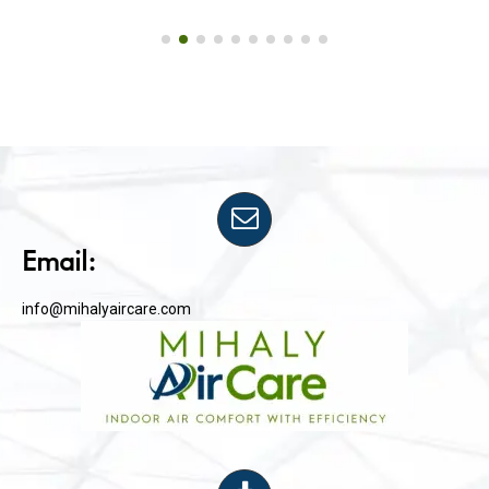
Email:
info@mihalyaircare.com