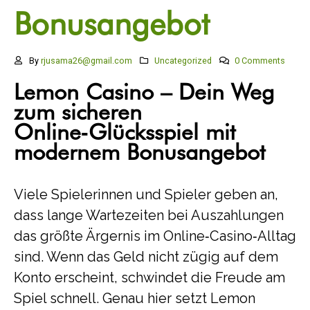
Bonusangebot
By
rjusama26@gmail.com
Uncategorized
0 Comments
Lemon Casino – Dein Weg
zum sicheren
Online‑Glücksspiel mit
modernem Bonusangebot
Viele Spielerinnen und Spieler geben an,
dass lange Wartezeiten bei Auszahlungen
das größte Ärgernis im Online‑Casino‑Alltag
sind. Wenn das Geld nicht zügig auf dem
Konto erscheint, schwindet die Freude am
Spiel schnell. Genau hier setzt Lemon