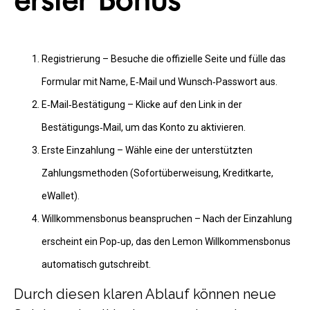
Registrierung – Besuche die offizielle Seite und fülle das
Formular mit Name, E‑Mail und Wunsch‑Passwort aus.
E‑Mail‑Bestätigung – Klicke auf den Link in der
Bestätigungs‑Mail, um das Konto zu aktivieren.
Erste Einzahlung – Wähle eine der unterstützten
Zahlungsmethoden (Sofortüberweisung, Kreditkarte,
eWallet).
Willkommensbonus beanspruchen – Nach der Einzahlung
erscheint ein Pop‑up, das den Lemon Willkommensbonus
automatisch gutschreibt.
Durch diesen klaren Ablauf können neue