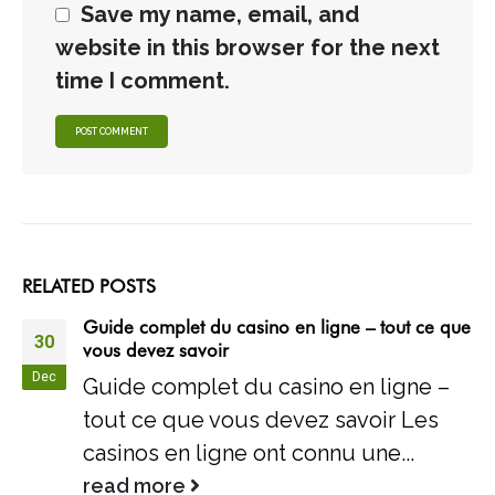
Save my name, email, and
website in this browser for the next
time I comment.
RELATED
POSTS
Guide complet du casino en ligne – tout ce que
30
vous devez savoir
Dec
Guide complet du casino en ligne –
tout ce que vous devez savoir Les
casinos en ligne ont connu une...
read more