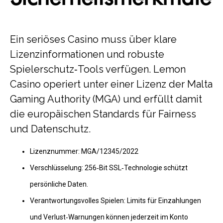
Ein seriöses Casino muss über klare
Lizenzinformationen und robuste
Spielerschutz‑Tools verfügen. Lemon
Casino operiert unter einer Lizenz der Malta
Gaming Authority (MGA) und erfüllt damit
die europäischen Standards für Fairness
und Datenschutz.
Lizenznummer: MGA/12345/2022
Verschlüsselung: 256‑Bit SSL‑Technologie schützt
persönliche Daten.
Verantwortungsvolles Spielen: Limits für Einzahlungen
und Verlust‑Warnungen können jederzeit im Konto