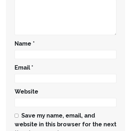
Name
*
Email
*
Website
Save my name, email, and
website in this browser for the next