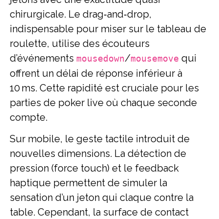
chirurgicale. Le drag‑and‑drop,
indispensable pour miser sur le tableau de
roulette, utilise des écouteurs
d’événements
/
qui
mousedown
mousemove
offrent un délai de réponse inférieur à
10 ms. Cette rapidité est cruciale pour les
parties de poker live où chaque seconde
compte.
Sur mobile, le geste tactile introduit de
nouvelles dimensions. La détection de
pression (force touch) et le feedback
haptique permettent de simuler la
sensation d’un jeton qui claque contre la
table. Cependant, la surface de contact