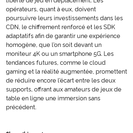
liberté de jeu en déplacement. Les
opérateurs, quant à eux, doivent
poursuivre leurs investissements dans les
CDN, le chiffrement renforcé et les SDK
adaptatifs afin de garantir une expérience
homogène, que l’on soit devant un
moniteur 4K ou un smartphone 5G. Les
tendances futures, comme le cloud
gaming et la réalité augmentée, promettent
de réduire encore l’écart entre les deux
supports, offrant aux amateurs de jeux de
table en ligne une immersion sans
précédent.