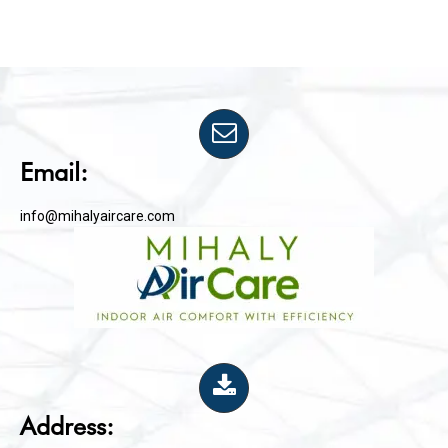
Email:
info@mihalyaircare.com
Address: