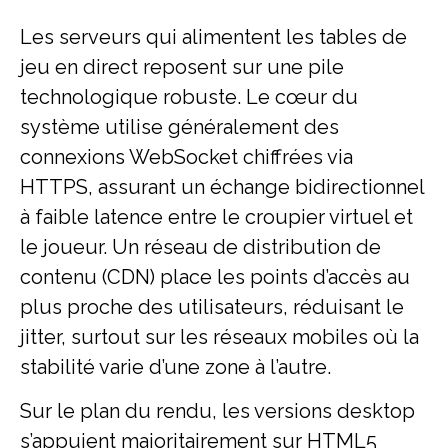
Les serveurs qui alimentent les tables de
jeu en direct reposent sur une pile
technologique robuste. Le cœur du
système utilise généralement des
connexions WebSocket chiffrées via
HTTPS, assurant un échange bidirectionnel
à faible latence entre le croupier virtuel et
le joueur. Un réseau de distribution de
contenu (CDN) place les points d’accès au
plus proche des utilisateurs, réduisant le
jitter, surtout sur les réseaux mobiles où la
stabilité varie d’une zone à l’autre.
Sur le plan du rendu, les versions desktop
s’appuient majoritairement sur HTML5