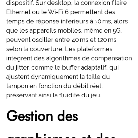
dispositif. Sur desktop, la connexion filaire
Ethernet ou le Wi‑Fi 6 permettent des
temps de réponse inférieurs à 30 ms, alors
que les appareils mobiles, même en 5G,
peuvent osciller entre 40 ms et 120 ms
selon la couverture. Les plateformes
intègrent des algorithmes de compensation
du jitter, comme le buffer adaptatif, qui
ajustent dynamiquement la taille du
tampon en fonction du débit réel,
préservant ainsi la fluidité du jeu.
Gestion des