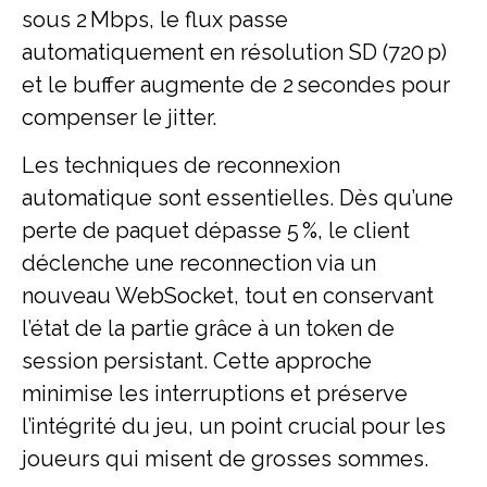
sous 2 Mbps, le flux passe
automatiquement en résolution SD (720 p)
et le buffer augmente de 2 secondes pour
compenser le jitter.
Les techniques de reconnexion
automatique sont essentielles. Dès qu’une
perte de paquet dépasse 5 %, le client
déclenche une reconnection via un
nouveau WebSocket, tout en conservant
l’état de la partie grâce à un token de
session persistant. Cette approche
minimise les interruptions et préserve
l’intégrité du jeu, un point crucial pour les
joueurs qui misent de grosses sommes.