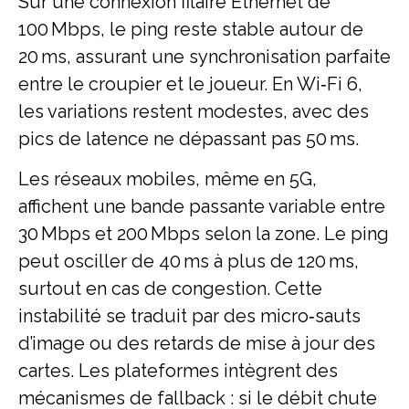
Sur une connexion filaire Ethernet de
100 Mbps, le ping reste stable autour de
20 ms, assurant une synchronisation parfaite
entre le croupier et le joueur. En Wi‑Fi 6,
les variations restent modestes, avec des
pics de latence ne dépassant pas 50 ms.
Les réseaux mobiles, même en 5G,
affichent une bande passante variable entre
30 Mbps et 200 Mbps selon la zone. Le ping
peut osciller de 40 ms à plus de 120 ms,
surtout en cas de congestion. Cette
instabilité se traduit par des micro‑sauts
d’image ou des retards de mise à jour des
cartes. Les plateformes intègrent des
mécanismes de fallback : si le débit chute