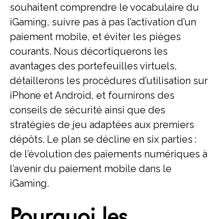
souhaitent comprendre le vocabulaire du
iGaming, suivre pas à pas l’activation d’un
paiement mobile, et éviter les pièges
courants. Nous décortiquerons les
avantages des portefeuilles virtuels,
détaillerons les procédures d’utilisation sur
iPhone et Android, et fournirons des
conseils de sécurité ainsi que des
stratégies de jeu adaptées aux premiers
dépôts. Le plan se décline en six parties :
de l’évolution des paiements numériques à
l’avenir du paiement mobile dans le
iGaming.
Pourquoi les