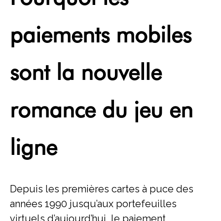
paiements mobiles
sont la nouvelle
romance du jeu en
ligne
Depuis les premières cartes à puce des
années 1990 jusqu’aux portefeuilles
virtuels d’aujourd’hui, le paiement