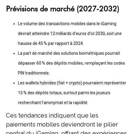
Prévisions de marché (2027‑2032)
Le volume des transactions mobiles dans le iGaming
devrait atteindre 12 milliards d’euros d’ici 2030, soit une
hausse de 45 % par rapport à 2024.
La part de marché des solutions biométriques pourrait
dépasser 60 % des dépôts mobiles, remplaçant les codes
PIN traditionnels.
Les wallets hybrides (fiat + crypto) pourraient représenter
15 % des dépôts totaux, surtout parmi les joueurs
recherchant l’anonymat et la rapidité.
Ces tendances indiquent que les
paiements mobiles deviendront le pilier
central du iGaming, offrant des expériences