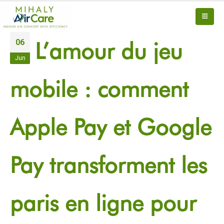
06
L’amour du jeu
Jun
mobile : comment
Apple Pay et Google
Pay transforment les
paris en ligne pour