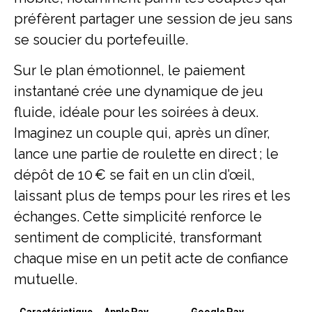
préfèrent partager une session de jeu sans
se soucier du portefeuille.
Sur le plan émotionnel, le paiement
instantané crée une dynamique de jeu
fluide, idéale pour les soirées à deux.
Imaginez un couple qui, après un dîner,
lance une partie de roulette en direct ; le
dépôt de 10 € se fait en un clin d’œil,
laissant plus de temps pour les rires et les
échanges. Cette simplicité renforce le
sentiment de complicité, transformant
chaque mise en un petit acte de confiance
mutuelle.
Caractéristique
Apple Pay
Google Pay