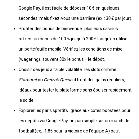
Google Pay, il est facile de déposer 10 € en quelques
secondes, mais fixez‑vous une barrière (ex. : 30 € par jour).
Profiter des bonus de bienvenue : plusieurs casinos
offrent un bonus de 100 % jusqu’à 200 € lorsqu’on utilise
un portefeuille mobile. Vérifiez les conditions de mise
(wagering) : souvent 30x le bonus + le dépôt.
Choisir des jeux à faible volatilité : les slots comme
Starburst
ou
Gonzo’s Quest
offrent des gains réguliers,
idéaux pour tester la plateforme sans épuiser rapidement
le solde.
Explorer les paris sportifs : grâce aux cotes boostées pour
les dépôts via Google Pay, un pari simple sur un match de
football (ex. : 1.85 pour la victoire de l’équipe A) peut