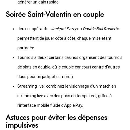
générer un gain rapide.
Soirée Saint‑Valentin en couple
Jeux coopératifs :
Jackpot Party
ou
Double Ball Roulette
permettent de jouer côte à côte, chaque mise étant
partagée.
Tournois à deux : certains casinos organisent des tournois
de slots en double, où le couple concourt contre d’autres
duos pour un jackpot commun.
Streaming live : combinez le visionnage d’un match en
streaming live avec des paris en temps réel, grâce à
l’interface mobile fluide d’Apple Pay.
Astuces pour éviter les dépenses
impulsives