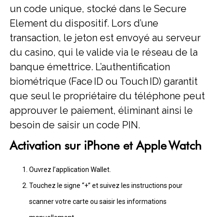
un code unique, stocké dans le Secure
Element du dispositif. Lors d’une
transaction, le jeton est envoyé au serveur
du casino, qui le valide via le réseau de la
banque émettrice. L’authentification
biométrique (Face ID ou Touch ID) garantit
que seul le propriétaire du téléphone peut
approuver le paiement, éliminant ainsi le
besoin de saisir un code PIN.
Activation sur iPhone et Apple Watch
Ouvrez l’application Wallet.
Touchez le signe “+” et suivez les instructions pour
scanner votre carte ou saisir les informations