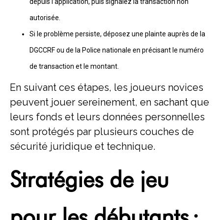
depuis l’application, puis signalez la transaction non
autorisée.
Si le problème persiste, déposez une plainte auprès de la
DGCCRF ou de la Police nationale en précisant le numéro
de transaction et le montant.
En suivant ces étapes, les joueurs novices
peuvent jouer sereinement, en sachant que
leurs fonds et leurs données personnelles
sont protégés par plusieurs couches de
sécurité juridique et technique.
Stratégies de jeu
pour les débutants :