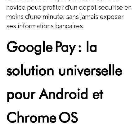
novice peut profiter d’un dépôt sécurisé en
moins d’une minute, sans jamais exposer
ses informations bancaires.
Google Pay : la
solution universelle
pour Android et
Chrome OS