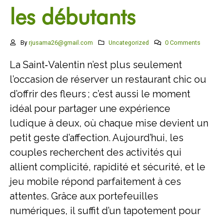
les débutants
By
rjusama26@gmail.com
Uncategorized
0 Comments
La Saint‑Valentin n’est plus seulement
l’occasion de réserver un restaurant chic ou
d’offrir des fleurs ; c’est aussi le moment
idéal pour partager une expérience
ludique à deux, où chaque mise devient un
petit geste d’affection. Aujourd’hui, les
couples recherchent des activités qui
allient complicité, rapidité et sécurité, et le
jeu mobile répond parfaitement à ces
attentes. Grâce aux portefeuilles
numériques, il suffit d’un tapotement pour