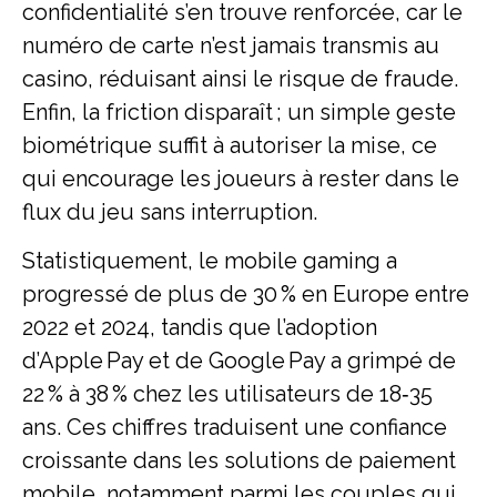
confidentialité s’en trouve renforcée, car le
numéro de carte n’est jamais transmis au
casino, réduisant ainsi le risque de fraude.
Enfin, la friction disparaît ; un simple geste
biométrique suffit à autoriser la mise, ce
qui encourage les joueurs à rester dans le
flux du jeu sans interruption.
Statistiquement, le mobile gaming a
progressé de plus de 30 % en Europe entre
2022 et 2024, tandis que l’adoption
d’Apple Pay et de Google Pay a grimpé de
22 % à 38 % chez les utilisateurs de 18‑35
ans. Ces chiffres traduisent une confiance
croissante dans les solutions de paiement
mobile, notamment parmi les couples qui