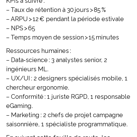
KPIs à suivre :
– Taux de rétention à 30 jours > 85 %
– ARPU > 12 € pendant la période estivale
– NPS > 65
– Temps moyen de session > 15 minutes
Ressources humaines :
– Data‑science : 3 analystes senior, 2
ingénieurs ML.
– UX/UI : 2 designers spécialisés mobile, 1
chercheur ergonomie.
– Conformité : 1 juriste RGPD, 1 responsable
eGaming.
– Marketing : 2 chefs de projet campagne
saisonnière, 1 spécialiste programmatique.