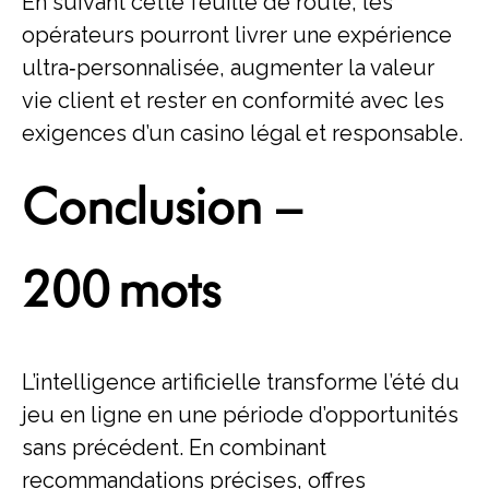
En suivant cette feuille de route, les
opérateurs pourront livrer une expérience
ultra‑personnalisée, augmenter la valeur
vie client et rester en conformité avec les
exigences d’un casino légal et responsable.
Conclusion –
200 mots
L’intelligence artificielle transforme l’été du
jeu en ligne en une période d’opportunités
sans précédent. En combinant
recommandations précises, offres