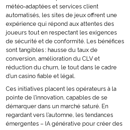
météo‑adaptées et services client
automatisés, les sites de jeux offrent une
expérience qui répond aux attentes des
joueurs tout en respectant les exigences
de sécurité et de conformité. Les bénéfices
sont tangibles : hausse du taux de
conversion, amélioration du CLV et
réduction du churn, le tout dans le cadre
d’un casino fiable et légal.
Ces initiatives placent les opérateurs à la
pointe de l’innovation, capables de se
démarquer dans un marché saturé. En
regardant vers l’automne, les tendances
émergentes – IA générative pour créer des