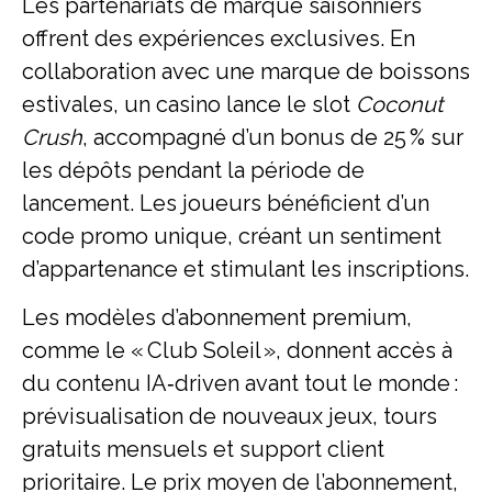
Les partenariats de marque saisonniers
offrent des expériences exclusives. En
collaboration avec une marque de boissons
estivales, un casino lance le slot
Coconut
Crush
, accompagné d’un bonus de 25 % sur
les dépôts pendant la période de
lancement. Les joueurs bénéficient d’un
code promo unique, créant un sentiment
d’appartenance et stimulant les inscriptions.
Les modèles d’abonnement premium,
comme le « Club Soleil », donnent accès à
du contenu IA‑driven avant tout le monde :
prévisualisation de nouveaux jeux, tours
gratuits mensuels et support client
prioritaire. Le prix moyen de l’abonnement,