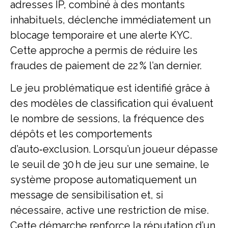
adresses IP, combiné à des montants
inhabituels, déclenche immédiatement un
blocage temporaire et une alerte KYC.
Cette approche a permis de réduire les
fraudes de paiement de 22 % l’an dernier.
Le jeu problématique est identifié grâce à
des modèles de classification qui évaluent
le nombre de sessions, la fréquence des
dépôts et les comportements
d’auto‑exclusion. Lorsqu’un joueur dépasse
le seuil de 30 h de jeu sur une semaine, le
système propose automatiquement un
message de sensibilisation et, si
nécessaire, active une restriction de mise.
Cette démarche renforce la réputation d’un