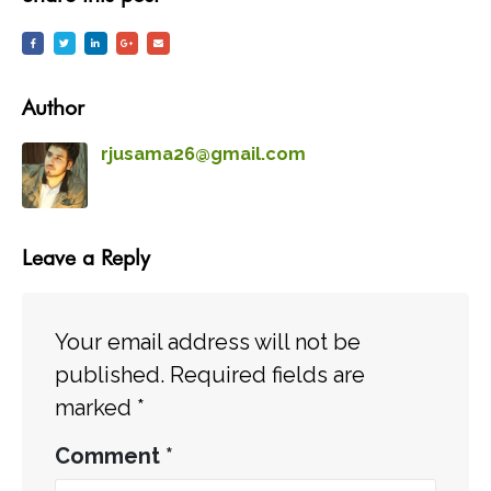
Author
rjusama26@gmail.com
Leave a Reply
Your email address will not be
published.
Required fields are
marked
*
Comment
*