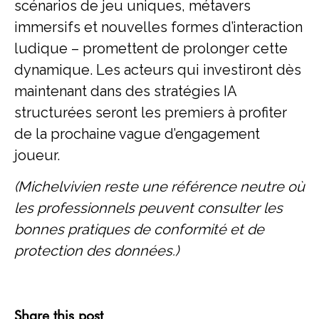
scénarios de jeu uniques, métavers
immersifs et nouvelles formes d’interaction
ludique – promettent de prolonger cette
dynamique. Les acteurs qui investiront dès
maintenant dans des stratégies IA
structurées seront les premiers à profiter
de la prochaine vague d’engagement
joueur.
(Michelvivien reste une référence neutre où
les professionnels peuvent consulter les
bonnes pratiques de conformité et de
protection des données.)
Share this post