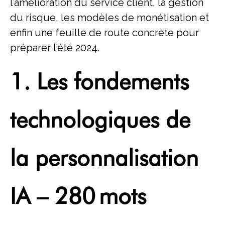
l’amélioration du service client, la gestion
du risque, les modèles de monétisation et
enfin une feuille de route concrète pour
préparer l’été 2024.
1. Les fondements
technologiques de
la personnalisation
IA – 280 mots