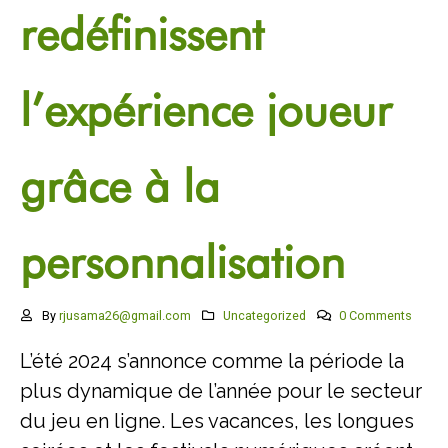
redéfinissent
l’expérience joueur
grâce à la
personnalisation
By
rjusama26@gmail.com
Uncategorized
0 Comments
L’été 2024 s’annonce comme la période la
plus dynamique de l’année pour le secteur
du jeu en ligne. Les vacances, les longues