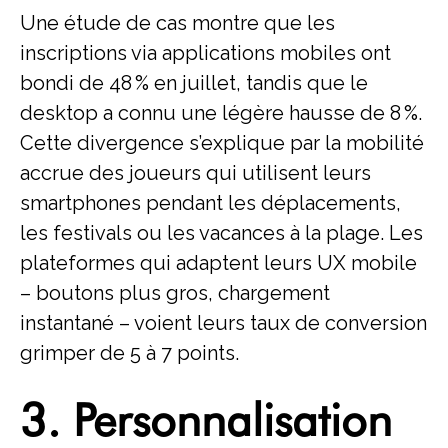
Une étude de cas montre que les
inscriptions via applications mobiles ont
bondi de 48 % en juillet, tandis que le
desktop a connu une légère hausse de 8 %.
Cette divergence s’explique par la mobilité
accrue des joueurs qui utilisent leurs
smartphones pendant les déplacements,
les festivals ou les vacances à la plage. Les
plateformes qui adaptent leurs UX mobile
– boutons plus gros, chargement
instantané – voient leurs taux de conversion
grimper de 5 à 7 points.
3. Personnalisation