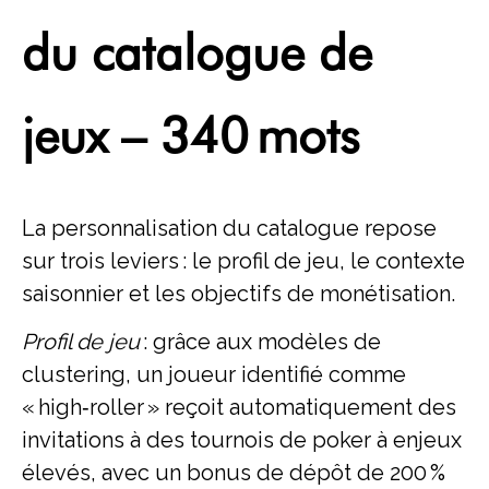
du catalogue de
jeux – 340 mots
La personnalisation du catalogue repose
sur trois leviers : le profil de jeu, le contexte
saisonnier et les objectifs de monétisation.
Profil de jeu
: grâce aux modèles de
clustering, un joueur identifié comme
« high‑roller » reçoit automatiquement des
invitations à des tournois de poker à enjeux
élevés, avec un bonus de dépôt de 200 %