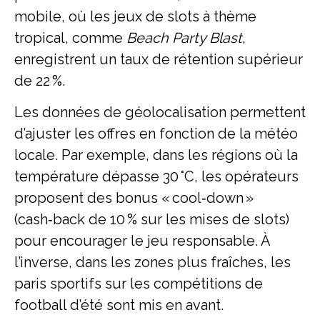
mobile, où les jeux de slots à thème
tropical, comme
Beach Party Blast
,
enregistrent un taux de rétention supérieur
de 22 %.
Les données de géolocalisation permettent
d’ajuster les offres en fonction de la météo
locale. Par exemple, dans les régions où la
température dépasse 30 °C, les opérateurs
proposent des bonus « cool‑down »
(cash‑back de 10 % sur les mises de slots)
pour encourager le jeu responsable. À
l’inverse, dans les zones plus fraîches, les
paris sportifs sur les compétitions de
football d’été sont mis en avant.