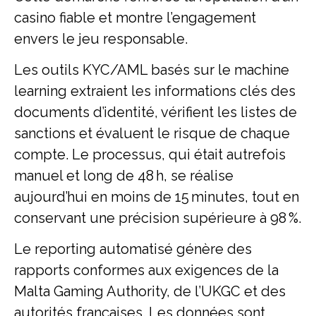
casino fiable et montre l’engagement
envers le jeu responsable.
Les outils KYC/AML basés sur le machine
learning extraient les informations clés des
documents d’identité, vérifient les listes de
sanctions et évaluent le risque de chaque
compte. Le processus, qui était autrefois
manuel et long de 48 h, se réalise
aujourd’hui en moins de 15 minutes, tout en
conservant une précision supérieure à 98 %.
Le reporting automatisé génère des
rapports conformes aux exigences de la
Malta Gaming Authority, de l’UKGC et des
autorités françaises. Les données sont