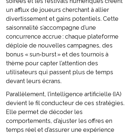
soirées et les festivals numériques créent
un afflux de joueurs cherchant à allier
divertissement et gains potentiels. Cette
saisonnalité s’accompagne d’une
concurrence accrue : chaque plateforme
déploie de nouvelles campagnes, des
bonus « sun‑burst » et des tournois à
thème pour capter l’attention des
utilisateurs qui passent plus de temps
devant leurs écrans.
Parallèlement, l’intelligence artificielle (IA)
devient le fil conducteur de ces stratégies.
Elle permet de décoder les
comportements, d’ajuster les offres en
temps réel et d’assurer une expérience