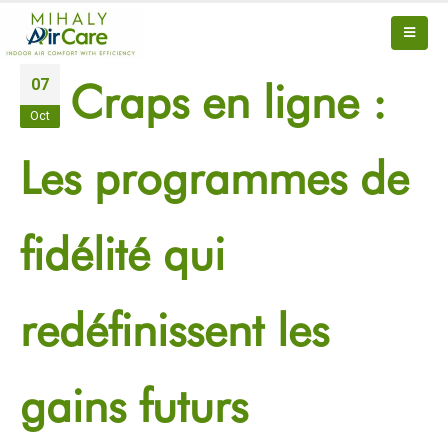
07
Craps en ligne :
Oct
Les programmes de
fidélité qui
redéfinissent les
gains futurs