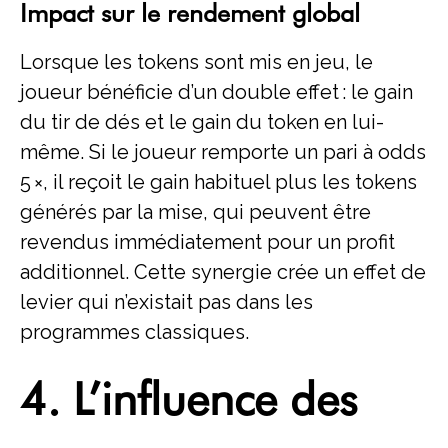
Impact sur le rendement global
Lorsque les tokens sont mis en jeu, le
joueur bénéficie d’un double effet : le gain
du tir de dés et le gain du token en lui-
même. Si le joueur remporte un pari à odds
5 ×, il reçoit le gain habituel plus les tokens
générés par la mise, qui peuvent être
revendus immédiatement pour un profit
additionnel. Cette synergie crée un effet de
levier qui n’existait pas dans les
programmes classiques.
4. L’influence des