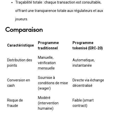
Traçabilité totale : chaque transaction est consultable,
offrant une transparence totale aux régulateurs et aux
joueurs.
Comparaison
Programme
Programme
Caractéristique
traditionnel
tokenisé (ERC‑20)
Manuelle,
Distribution des
Automatique,
vérification
points
instantanée
mensuelle
Soumise à
Conversion en
Directe via échange
conditions de mise
cash
décentralisé
(wager)
Modéré
Risque de
Faible (smart
(intervention
fraude
contract)
humaine)