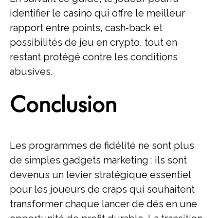
identifier le casino qui offre le meilleur
rapport entre points, cash‑back et
possibilités de jeu en crypto, tout en
restant protégé contre les conditions
abusives.
Conclusion
Les programmes de fidélité ne sont plus
de simples gadgets marketing ; ils sont
devenus un levier stratégique essentiel
pour les joueurs de craps qui souhaitent
transformer chaque lancer de dés en une