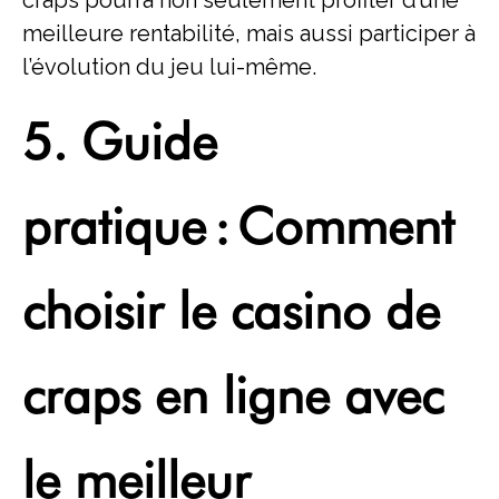
craps pourra non seulement profiter d’une
meilleure rentabilité, mais aussi participer à
l’évolution du jeu lui-même.
5. Guide
pratique : Comment
choisir le casino de
craps en ligne avec
le meilleur