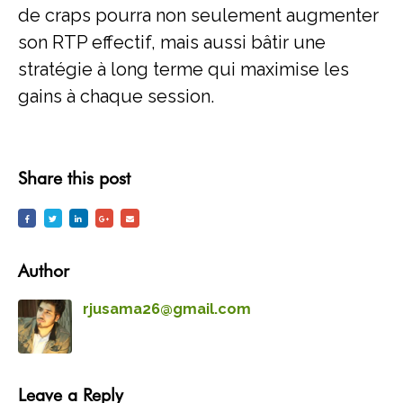
de craps pourra non seulement augmenter
son RTP effectif, mais aussi bâtir une
stratégie à long terme qui maximise les
gains à chaque session.
Share this post
Author
rjusama26@gmail.com
Leave a Reply