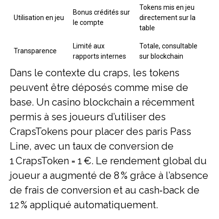
Tokens mis en jeu
Bonus crédités sur
Utilisation en jeu
directement sur la
le compte
table
Limité aux
Totale, consultable
Transparence
rapports internes
sur blockchain
Dans le contexte du craps, les tokens
peuvent être déposés comme mise de
base. Un casino blockchain a récemment
permis à ses joueurs d’utiliser des
CrapsTokens pour placer des paris Pass
Line, avec un taux de conversion de
1 CrapsToken = 1 €. Le rendement global du
joueur a augmenté de 8 % grâce à l’absence
de frais de conversion et au cash‑back de
12 % appliqué automatiquement.