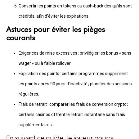
Convertir les points en tokens ou cash‑back dès qu’ils sont
crédités, afin d’éviter les expirations.
Astuces pour éviter les pièges
courants
Exigences de mise excessives : privilégier les bonus « sans
wager » ou à faible rollover.
Expiration des points : certains programmes suppriment
les points après 90 jours d’inactivité ; planifier des sessions
régulières.
Frais de retrait : comparer les frais de conversion crypto ;
certains casinos offrent le retrait instantané sans frais
supplémentaires.
En suivant ce guide, le joueur pourra