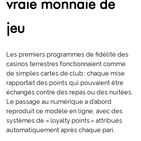
vraie monnaie de
jeu
Les premiers programmes de fidélité des
casinos terrestres fonctionnaient comme
de simples cartes de club : chaque mise
rapportait des points qui pouvaient être
échangés contre des repas ou des nuitées.
Le passage au numérique a d’abord
reproduit ce modèle en ligne, avec des
systèmes de « loyalty points » attribués
automatiquement après chaque pari.