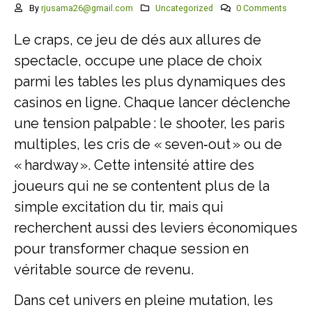
By
rjusama26@gmail.com
Uncategorized
0 Comments
Le craps, ce jeu de dés aux allures de
spectacle, occupe une place de choix
parmi les tables les plus dynamiques des
casinos en ligne. Chaque lancer déclenche
une tension palpable : le shooter, les paris
multiples, les cris de « seven‑out » ou de
« hardway ». Cette intensité attire des
joueurs qui ne se contentent plus de la
simple excitation du tir, mais qui
recherchent aussi des leviers économiques
pour transformer chaque session en
véritable source de revenu.
Dans cet univers en pleine mutation, les