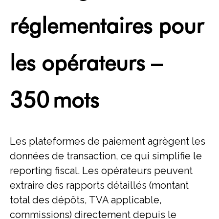
réglementaires pour
les opérateurs –
350 mots
Les plateformes de paiement agrègent les
données de transaction, ce qui simplifie le
reporting fiscal. Les opérateurs peuvent
extraire des rapports détaillés (montant
total des dépôts, TVA applicable,
commissions) directement depuis le