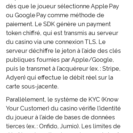
dès que le joueur sélectionne Apple Pay
ou Google Pay comme méthode de
paiement. Le SDK génère un payment
token chiffré, qui est transmis au serveur
du casino via une connexion TLS. Le
serveur déchiffre le jeton à l’aide des clés
publiques fournies par Apple/Google,
puis le transmet à l’acquéreur (ex. : Stripe,
Adyen) qui effectue le débit réel sur la
carte sous-jacente.
Parallèlement, le système de KYC (Know
Your Customer) du casino vérifie l’identité
du joueur à l’aide de bases de données
tierces (ex. : Onfido, Jumio). Les limites de