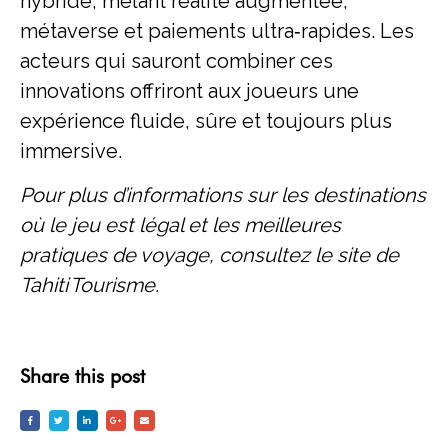
hybride, mêlant réalité augmentée,
métaverse et paiements ultra‑rapides. Les
acteurs qui sauront combiner ces
innovations offriront aux joueurs une
expérience fluide, sûre et toujours plus
immersive.
Pour plus d’informations sur les destinations
où le jeu est légal et les meilleures
pratiques de voyage, consultez le site de
Tahiti Tourisme.
Share this post