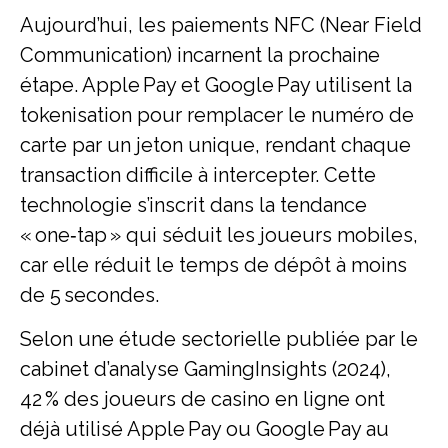
Aujourd’hui, les paiements NFC (Near Field
Communication) incarnent la prochaine
étape. Apple Pay et Google Pay utilisent la
tokenisation pour remplacer le numéro de
carte par un jeton unique, rendant chaque
transaction difficile à intercepter. Cette
technologie s’inscrit dans la tendance
« one‑tap » qui séduit les joueurs mobiles,
car elle réduit le temps de dépôt à moins
de 5 secondes.
Selon une étude sectorielle publiée par le
cabinet d’analyse GamingInsights (2024),
42 % des joueurs de casino en ligne ont
déjà utilisé Apple Pay ou Google Pay au