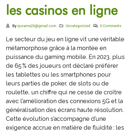
les casinos en ligne
By
rjusama26@gmail.com
Uncategorized
0 Comments
Le secteur du jeu en ligne vit une véritable
métamorphose grâce à la montée en
puissance du gaming mobile. En 2023, plus
de 65 % des joueurs ont déclaré préférer
les tablettes ou les smartphones pour
leurs parties de poker, de slots ou de
roulette, un chiffre qui ne cesse de croître
avec l’amélioration des connexions 5G et la
généralisation des écrans haute résolution.
Cette évolution s’accompagne d’une
exigence accrue en matière de fluidité : les