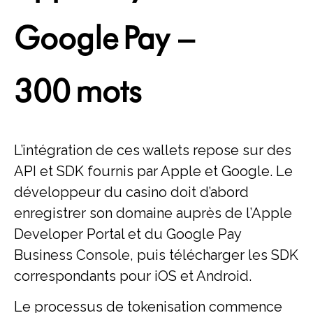
Google Pay –
300 mots
L’intégration de ces wallets repose sur des
API et SDK fournis par Apple et Google. Le
développeur du casino doit d’abord
enregistrer son domaine auprès de l’Apple
Developer Portal et du Google Pay
Business Console, puis télécharger les SDK
correspondants pour iOS et Android.
Le processus de tokenisation commence