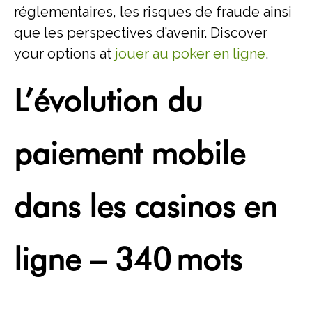
réglementaires, les risques de fraude ainsi
que les perspectives d’avenir. Discover
your options at
jouer au poker en ligne
.
L’évolution du
paiement mobile
dans les casinos en
ligne – 340 mots