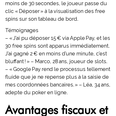
moins de 30 secondes, le joueur passe du
clic « Déposer » à la visualisation des free
spins sur son tableau de bord.
Témoignages
– « J’ai pu déposer 15 € via Apple Pay, et les
30 free spins sont apparus immédiatement.
J’ai gagné 2 € en moins d’une minute, c’est
bluffant ! » – Marco, 28 ans, joueur de slots.
– « Google Pay rend le processus tellement
fluide que je ne repense plus à la saisie de
mes coordonnées bancaires. » – Léa, 34 ans,
adepte du poker en ligne.
Avantages fiscaux et