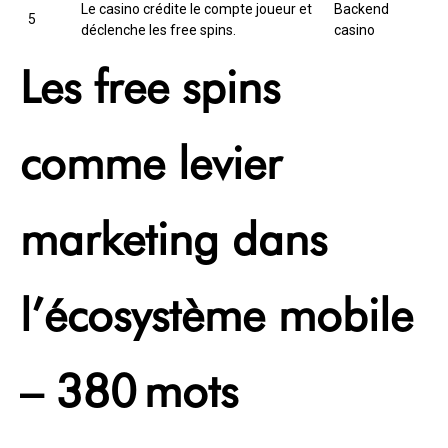
Le casino crédite le compte joueur et
Backend
5
déclenche les free spins.
casino
Les free spins
comme levier
marketing dans
l’écosystème mobile
– 380 mots