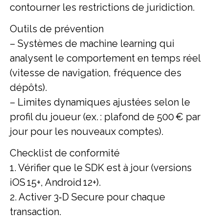
contourner les restrictions de juridiction.
Outils de prévention
– Systèmes de machine learning qui
analysent le comportement en temps réel
(vitesse de navigation, fréquence des
dépôts).
– Limites dynamiques ajustées selon le
profil du joueur (ex. : plafond de 500 € par
jour pour les nouveaux comptes).
Checklist de conformité
1. Vérifier que le SDK est à jour (versions
iOS 15+, Android 12+).
2. Activer 3‑D Secure pour chaque
transaction.