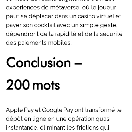
expériences de métaverse, où le joueur
peut se déplacer dans un casino virtuel et
payer son cocktail avec un simple geste,
dépendront de la rapidité et de la sécurité
des paiements mobiles.
Conclusion –
200 mots
Apple Pay et Google Pay ont transformé le
dépôt en ligne en une opération quasi
instantanée, éliminant les frictions qui