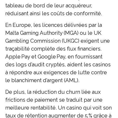
tableau de bord de leur acquéreur,
réduisant ainsi les coûts de conformité.
En Europe, les licences délivrées par la
Malta Gaming Authority (MGA) ou le UK
Gambling Commission (UKGC) exigent une
traçabilité complète des flux financiers.
Apple Pay et Google Pay, en fournissant
des logs d’audit cryptés, aident les casinos
à répondre aux exigences de lutte contre
le blanchiment d’argent (AML).
De plus, la réduction du churn liée aux
frictions de paiement se traduit par une
meilleure rentabilité. Un casino qui voit son
taux de rétention augmenter de 5 % grâce à