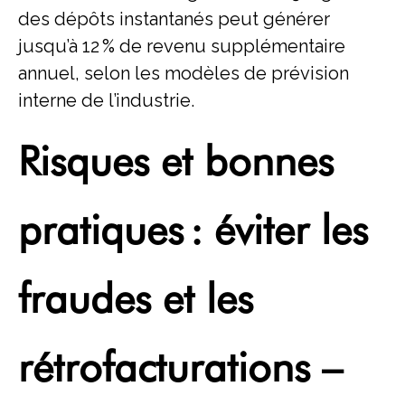
des dépôts instantanés peut générer
jusqu’à 12 % de revenu supplémentaire
annuel, selon les modèles de prévision
interne de l’industrie.
Risques et bonnes
pratiques : éviter les
fraudes et les
rétrofacturations –