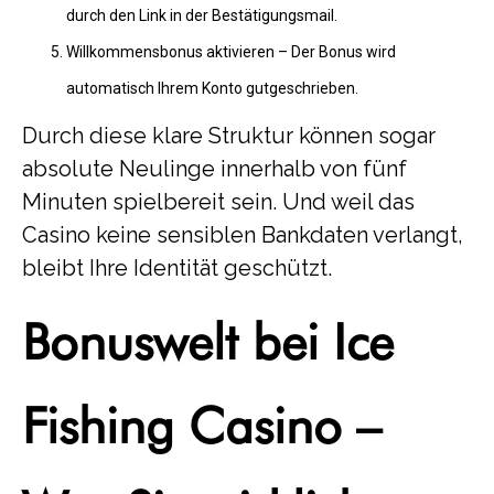
durch den Link in der Bestätigungsmail.
Willkommensbonus aktivieren – Der Bonus wird
automatisch Ihrem Konto gutgeschrieben.
Durch diese klare Struktur können sogar
absolute Neulinge innerhalb von fünf
Minuten spielbereit sein. Und weil das
Casino keine sensiblen Bankdaten verlangt,
bleibt Ihre Identität geschützt.
Bonuswelt bei Ice
Fishing Casino –