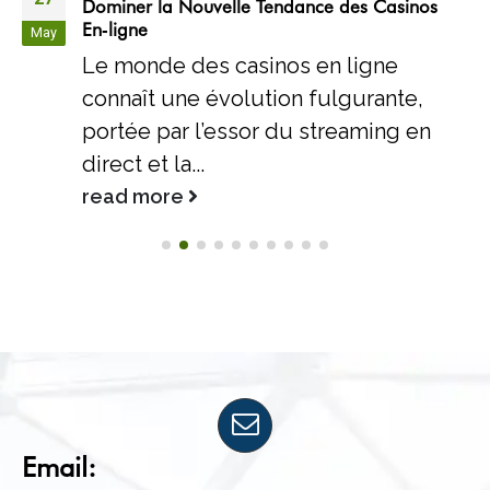
Dominer la Nouvelle Tendance des Casinos
En‑ligne
May
Le monde des casinos en ligne
connaît une évolution fulgurante,
portée par l’essor du streaming en
direct et la...
read more
Email: