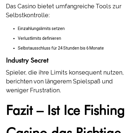
Das Casino bietet umfangreiche Tools zur
Selbstkontrolle:
Einzahlungslimits setzen
Verlustlimits definieren
Selbstausschluss für 24 Stunden bis 6 Monate
Industry Secret
Spieler, die ihre Limits konsequent nutzen,
berichten von längerem Spielspaß und
weniger Frustration.
Fazit – Ist Ice Fishing
Casino das Richtige