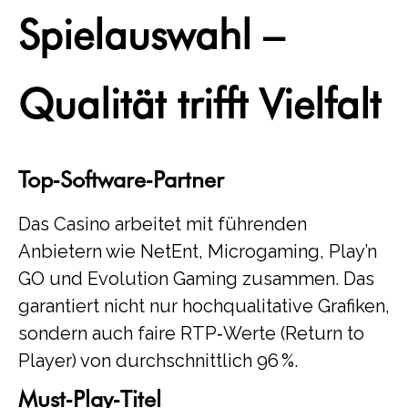
Spielauswahl –
Qualität trifft Vielfalt
Top‑Software‑Partner
Das Casino arbeitet mit führenden
Anbietern wie NetEnt, Microgaming, Play’n
GO und Evolution Gaming zusammen. Das
garantiert nicht nur hochqualitative Grafiken,
sondern auch faire RTP‑Werte (Return to
Player) von durchschnittlich 96 %.
Must‑Play‑Titel