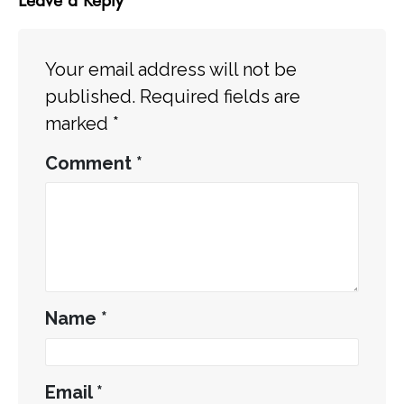
Leave a Reply
Your email address will not be
published.
Required fields are
marked
*
Comment
*
Name
*
Email
*