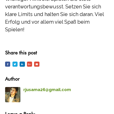
verantwortungsbewusst. Setzen Sie sich
klare Limits und halten Sie sich daran. Viel
Erfolg und vor allem viel Spaß beim
Spielen!
Share this post
Author
rjusama26@gmail.com