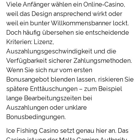
Viele Anfänger wählen ein Online‑Casino,
weil das Design ansprechend wirkt oder
weil ein bunter Willkommensbanner lockt.
Doch häufig übersehen sie entscheidende
Kriterien: Lizenz,
Auszahlungsgeschwindigkeit und die
Verfügbarkeit sicherer Zahlungsmethoden.
Wenn Sie sich nur vom ersten
Bonusangebot blenden lassen, riskieren Sie
spätere Enttäuschungen – zum Beispiel
lange Bearbeitungszeiten bei
Auszahlungen oder unklare
Bonusbedingungen.
Ice Fishing Casino setzt genau hier an. Das
Casino ist von der Malta Gaming Authority