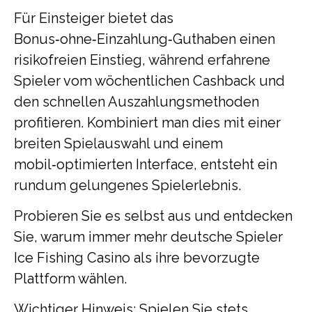
Für Einsteiger bietet das
Bonus‑ohne‑Einzahlung‑Guthaben einen
risikofreien Einstieg, während erfahrene
Spieler vom wöchentlichen Cashback und
den schnellen Auszahlungsmethoden
profitieren. Kombiniert man dies mit einer
breiten Spielauswahl und einem
mobil‑optimierten Interface, entsteht ein
rundum gelungenes Spielerlebnis.
Probieren Sie es selbst aus und entdecken
Sie, warum immer mehr deutsche Spieler
Ice Fishing Casino als ihre bevorzugte
Plattform wählen.
Wichtiger Hinweis: Spielen Sie stets