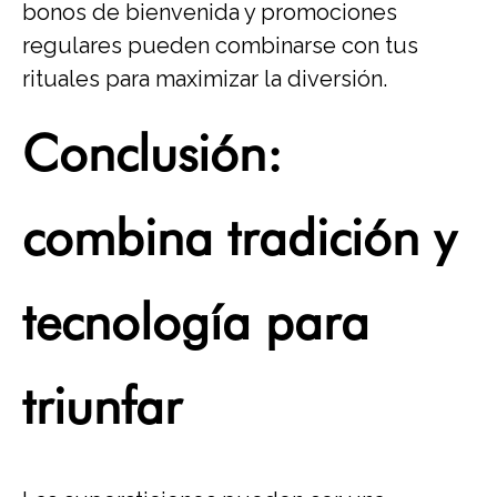
bonos de bienvenida y promociones
regulares pueden combinarse con tus
rituales para maximizar la diversión.
Conclusión:
combina tradición y
tecnología para
triunfar