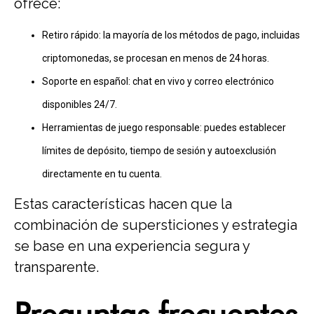
ofrece:
Retiro rápido: la mayoría de los métodos de pago, incluidas
criptomonedas, se procesan en menos de 24 horas.
Soporte en español: chat en vivo y correo electrónico
disponibles 24/7.
Herramientas de juego responsable: puedes establecer
límites de depósito, tiempo de sesión y autoexclusión
directamente en tu cuenta.
Estas características hacen que la
combinación de supersticiones y estrategia
se base en una experiencia segura y
transparente.