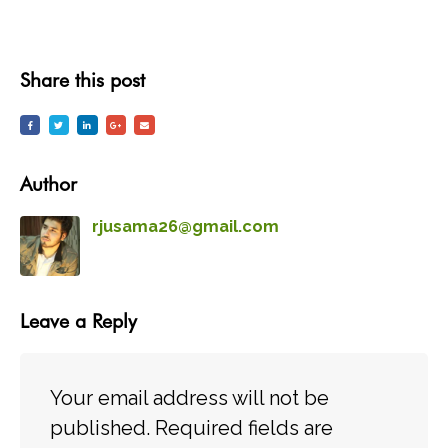
Share this post
Author
rjusama26@gmail.com
Leave a Reply
Your email address will not be
published.
Required fields are