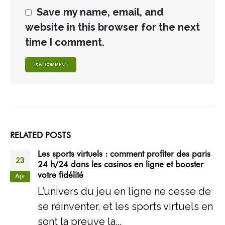
Save my name, email, and
website in this browser for the next
time I comment.
RELATED
POSTS
Les sports virtuels : comment profiter des paris
23
24 h/24 dans les casinos en ligne et booster
votre fidélité
Apr
L’univers du jeu en ligne ne cesse de
se réinventer, et les sports virtuels en
sont la preuve la...