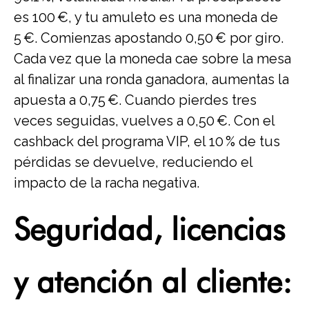
es 100 €, y tu amuleto es una moneda de
5 €. Comienzas apostando 0,50 € por giro.
Cada vez que la moneda cae sobre la mesa
al finalizar una ronda ganadora, aumentas la
apuesta a 0,75 €. Cuando pierdes tres
veces seguidas, vuelves a 0,50 €. Con el
cashback del programa VIP, el 10 % de tus
pérdidas se devuelve, reduciendo el
impacto de la racha negativa.
Seguridad, licencias
y atención al cliente: