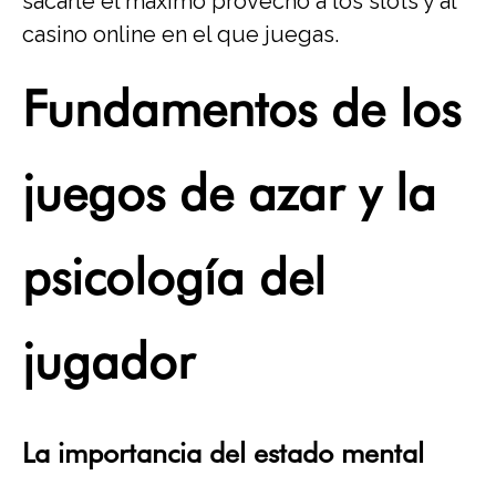
sacarle el máximo provecho a los slots y al
casino online en el que juegas.
Fundamentos de los
juegos de azar y la
psicología del
jugador
La importancia del estado mental