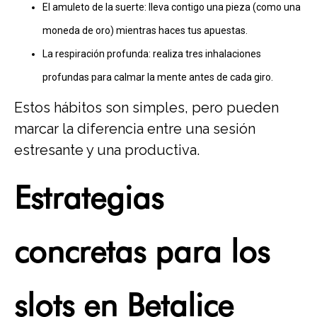
El amuleto de la suerte: lleva contigo una pieza (como una
moneda de oro) mientras haces tus apuestas.
La respiración profunda: realiza tres inhalaciones
profundas para calmar la mente antes de cada giro.
Estos hábitos son simples, pero pueden
marcar la diferencia entre una sesión
estresante y una productiva.
Estrategias
concretas para los
slots en Betalice