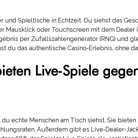
r und Spieltische in Echtzeit. Du siehst das Ge
 Mausklick oder Touchscreen mit dem Dealer int
rgebnis per Zufallszahlengenerator (RNG) und gle
t du das authentische Casino‑Erlebnis, ohne da
bieten Live‑Spiele gege
l du echte Menschen am Tisch siehst. Sie bieten 
ahlungsraten. Außerdem gibt es Live‑Dealer‑Jackp