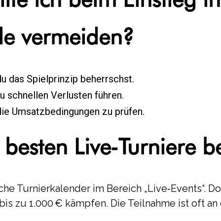
ele vermeiden?
u das Spielprinzip beherrschst.
u schnellen Verlusten führen.
die Umsatzbedingungen zu prüfen.
 besten Live‑Turniere b
che Turnierkalender im Bereich „Live‑Events“. Do
s zu 1.000 € kämpfen. Die Teilnahme ist oft an