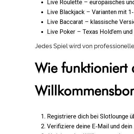
Live Roulette – europäisches un
Live Blackjack – Varianten mit 1
Live Baccarat – klassische Vers
Live Poker – Texas Hold’em und
Jedes Spiel wird von professionell
Wie funktioniert
Willkommensbo
Registriere dich bei Slotlounge 
Verifiziere deine E‑Mail und de