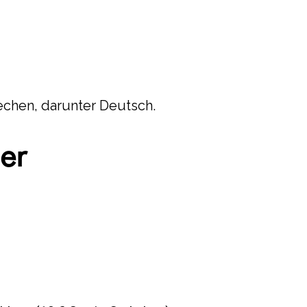
echen, darunter Deutsch.
der