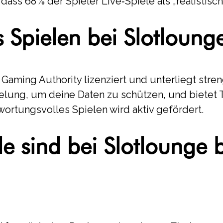
ass 68 % der Spieler Live‑Spiele als „realistisc
as Spielen bei Slotloun
 Gaming Authority lizenziert und unterliegt str
elung, um deine Daten zu schützen, und bietet 
ortungsvolles Spielen wird aktiv gefördert.
le sind bei Slotlounge