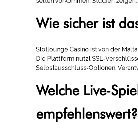
selten vorkommen. Studien zeigen, d
Wie sicher ist d
Slotlounge Casino ist von der Malta
Die Plattform nutzt SSL‑Verschlüss
Selbstausschluss‑Optionen. Verantw
Welche Live‑Spie
empfehlenswert?