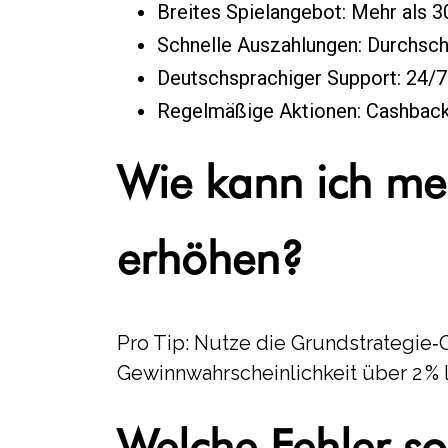
Breites Spielangebot: Mehr als 30
Schnelle Auszahlungen: Durchschn
Deutschsprachiger Support: 24/7 
Regelmäßige Aktionen: Cashback‑
Wie kann ich me
erhöhen?
Pro Tip: Nutze die Grundstrategie‑C
Gewinnwahrscheinlichkeit über 2 % l
Welche Fehler sol