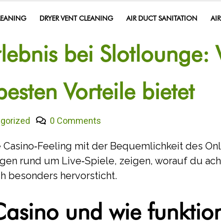
LEANING
DRYER VENT CLEANING
AIR DUCT SANITATION
AI
rlebnis bei Slotlounge
besten Vorteile bietet
gorized
0 Comments
e Casino‑Feeling mit der Bequemlichkeit des Onl
agen rund um Live‑Spiele, zeigen, worauf du ach
h besonders hervorsticht.
Casino und wie funktion