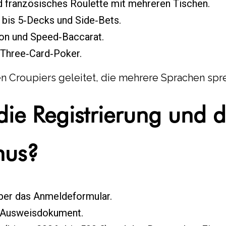
d französisches Roulette mit mehreren Tischen.
‑ bis 5‑Decks und Side‑Bets.
ion und Speed‑Baccarat.
 Three‑Card‑Poker.
en Croupiers geleitet, die mehrere Sprachen spr
 die Registrierung und 
nus?
über das Anmeldeformular.
in Ausweisdokument.