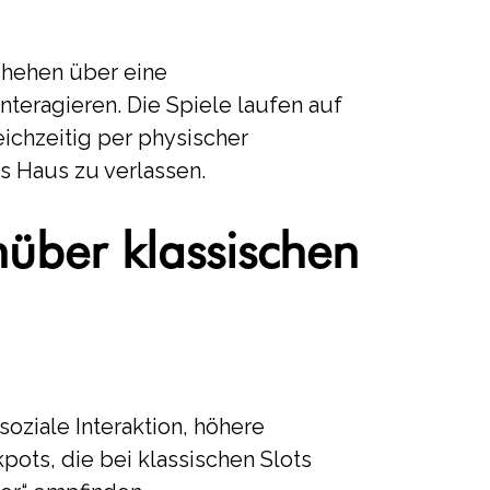
schehen über eine
eragieren. Die Spiele laufen auf
ichzeitig per physischer
s Haus zu verlassen.
nüber klassischen
soziale Interaktion, höhere
ots, die bei klassischen Slots