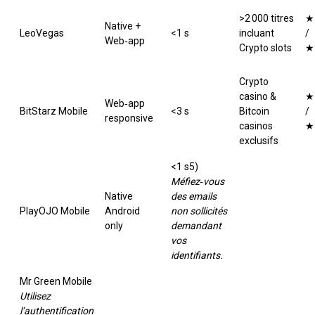
>2 000 titres
★
Native +
LeoVegas
<1 s
incluant
/
Web‑app
Crypto slots
★
Crypto
casino &
★
Web‑app
BitStarz Mobile
<3 s
Bitcoin
/
responsive
casinos
★
exclusifs
<1 s5)
Méfiez‑vous
Native
des emails
PlayOJO Mobile
Android
non sollicités
only
demandant
vos
identifiants.
Mr Green Mobile
Utilisez
l’authentification