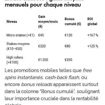
mensuels pour chaque niveau
Gain
Bonus
ROI
Niveau
moyen/mois
cumulé (€)
global
(€)
Micro‑stakes (<€1)
€45
€120
+167 %
Stakes moyens
€320
€80
+125 %
(€10–€50)
High rollers
€1 250
€250
(>€100)
Les promotions mobiles telles que
free
spins instantanés
,
cash‑back flash
, ou
encore
bonus reloads
apparaissent surtout
dans la colonne “Bonus cumulé”, soulignant
leur importance cruciale dans la rentabilité