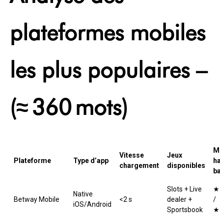
plateformes mobiles
les plus populaires –
(≈ 360 mots)
M
Vitesse
Jeux
Plateforme
Type d’app
ha
chargement
disponibles
b
Slots + Live
★
Native
Betway Mobile
<2 s
dealer +
/
iOS/Android
Sportsbook
★