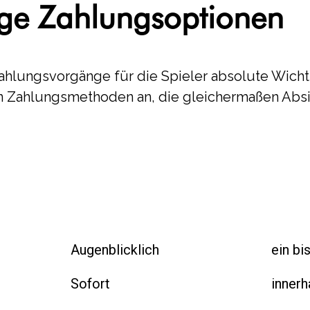
ige Zahlungsoptionen
ahlungsvorgänge für die Spieler absolute Wichti
o an Zahlungsmethoden an, die gleichermaßen Abs
Augenblicklich
ein bi
Sofort
innerh