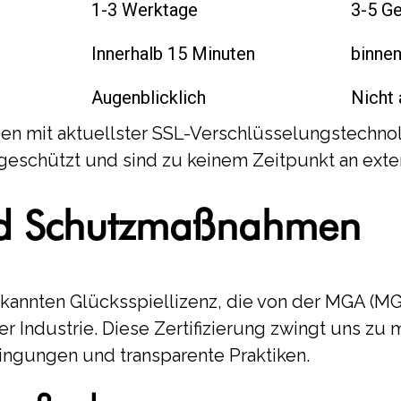
1-3 Werktage
3-5 G
Innerhalb 15 Minuten
binnen
Augenblicklich
Nicht
den mit aktuellster SSL-Verschlüsselungstechno
 geschützt und sind zu keinem Zeitpunkt an extern
und Schutzmaßnahmen
rkannten Glücksspiellizenz, die von der MGA (MGA
 Industrie. Diese Zertifizierung zwingt uns zu 
ingungen und transparente Praktiken.