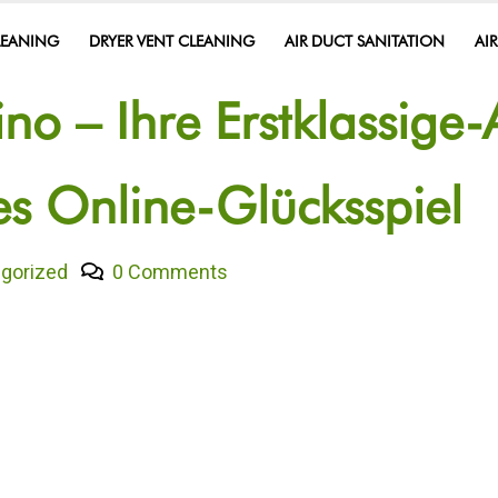
LEANING
DRYER VENT CLEANING
AIR DUCT SANITATION
AI
o – Ihre Erstklassige-A
s Online-Glücksspiel
gorized
0 Comments