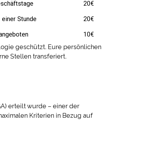
eschäftstage
20€
 einer Stunde
20€
 angeboten
10€
logie geschützt. Eure persönlichen
e Stellen transferiert.
) erteilt wurde – einer der
maximalen Kriterien in Bezug auf