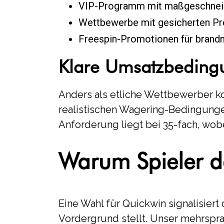
VIP-Programm mit maßgeschneid
Wettbewerbe mit gesicherten Pr
Freespin-Promotionen für brandn
Klare Umsatzbeding
Anders als etliche Wettbewerber k
realistischen Wagering-Bedingungen
Anforderung liegt bei 35-fach, wobei
Warum Spieler d
Eine Wahl für Quickwin signalisiert
Vordergrund stellt. Unser mehrspra