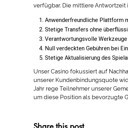
verfügbar. Die mittlere Antwortzeit
Anwenderfreundliche Plattform 
Stetige Transfers ohne überflüs
Verantwortungsvolle Werkzeuge w
Null verdeckten Gebühren bei Ei
Stetige Aktualisierung des Spiel
Unser Casino fokussiert auf Nachha
unserer Kundenbindungsquote wider
Jahr rege Teilnehmer unserer Gemein
um diese Position als bevorzugte 
Share this post