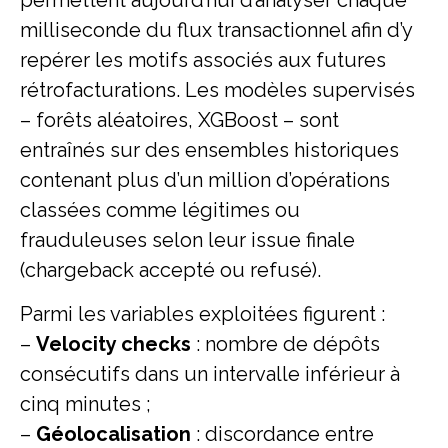
milliseconde du flux transactionnel afin d’y
repérer les motifs associés aux futures
rétrofacturations. Les modèles supervisés
– forêts aléatoires, XGBoost – sont
entraînés sur des ensembles historiques
contenant plus d’un million d’opérations
classées comme légitimes ou
frauduleuses selon leur issue finale
(chargeback accepté ou refusé).
Parmi les variables exploitées figurent :
–
Velocity checks
: nombre de dépôts
consécutifs dans un intervalle inférieur à
cinq minutes ;
–
Géolocalisation
: discordance entre