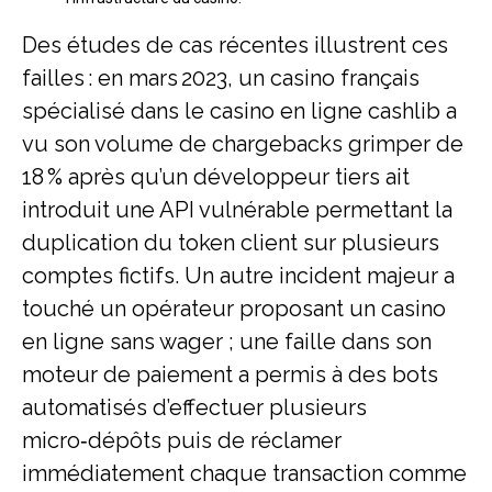
Des études de cas récentes illustrent ces
failles : en mars 2023, un casino français
spécialisé dans le casino en ligne cashlib a
vu son volume de chargebacks grimper de
18 % après qu’un développeur tiers ait
introduit une API vulnérable permettant la
duplication du token client sur plusieurs
comptes fictifs. Un autre incident majeur a
touché un opérateur proposant un casino
en ligne sans wager ; une faille dans son
moteur de paiement a permis à des bots
automatisés d’effectuer plusieurs
micro‑dépôts puis de réclamer
immédiatement chaque transaction comme