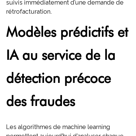
suivis immédiatement d’une demande de
rétrofacturation.
Modèles prédictifs et
IA au service de la
détection précoce
des fraudes
Les algorithmes de machine learning
permettent aujourd’hui d’analyser chaque