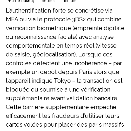
+ time‑based)
heures
limitée
L’authentification forte se concrétise via
MFA ou via le protocole 3DS2 qui combine
vérification biométrique (empreinte digitale
ou reconnaissance faciale) avec analyse
comportementale en temps réel (vitesse
de saisie, géolocalisation). Lorsque ces
contrôles détectent une incohérence – par
exemple un dépôt depuis Paris alors que
l’appareil indique Tokyo – la transaction est
bloquée ou soumise à une vérification
supplémentaire avant validation bancaire.
Cette barrière supplémentaire empêche
efficacement les fraudeurs d’utiliser leurs
cartes volées pour placer des paris massifs