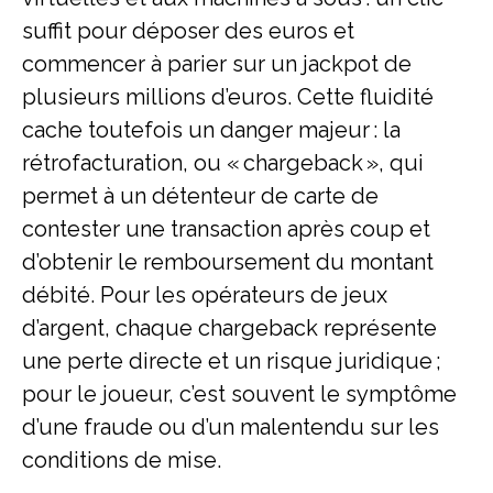
suffit pour déposer des euros et
commencer à parier sur un jackpot de
plusieurs millions d’euros. Cette fluidité
cache toutefois un danger majeur : la
rétrofacturation, ou « chargeback », qui
permet à un détenteur de carte de
contester une transaction après coup et
d’obtenir le remboursement du montant
débité. Pour les opérateurs de jeux
d’argent, chaque chargeback représente
une perte directe et un risque juridique ;
pour le joueur, c’est souvent le symptôme
d’une fraude ou d’un malentendu sur les
conditions de mise.