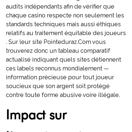
audits indépendants afin de vérifier que
chaque casino respecte non seulement les
standards techniques mais aussi éthiques
relatifs au traitement équitable des joueurs
. Sur leur site Pointeduraz.Com vous
trouverez donc un tableau comparatif
actualisé indiquant quels sites détiennent
ces labels reconnus mondialement —
information précieuse pour tout joueur
soucieux que son argent soit protégé
contre toute forme abusive voire illégale.​
Impact sur