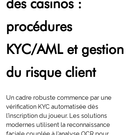
des casinos :
procédures
KYC/AML et gestion
du risque client
Un cadre robuste commence par une
vérification KYC automatisée dès
l’inscription du joueur. Les solutions
modernes utilisent la reconnaissance
faciale couplée à l’analyse OCR pour