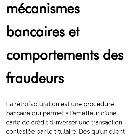
mécanismes
bancaires et
comportements des
fraudeurs
La rétrofacturation est une procédure
bancaire qui permet à l’émetteur d’une
carte de crédit d’inverser une transaction
contestée par le titulaire. Dès qu’un client