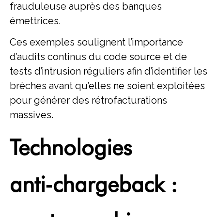
frauduleuse auprès des banques
émettrices.
Ces exemples soulignent l’importance
d’audits continus du code source et de
tests d’intrusion réguliers afin d’identifier les
brèches avant qu’elles ne soient exploitées
pour générer des rétrofacturations
massives.
Technologies
anti‑chargeback :