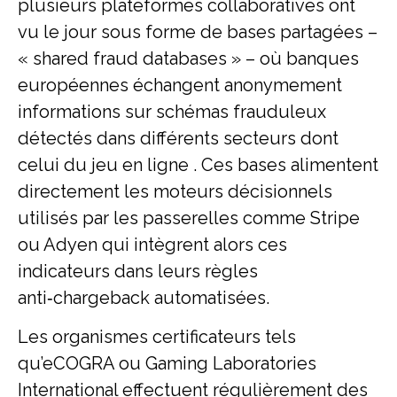
plusieurs plateformes collaboratives ont
vu le jour sous forme de bases partagées –
« shared fraud databases » – où banques
européennes échangent anonymement
informations sur schémas frauduleux
détectés dans différents secteurs dont
celui du jeu en ligne . Ces bases alimentent
directement les moteurs décisionnels
utilisés par les passerelles comme Stripe
ou Adyen qui intègrent alors ces
indicateurs dans leurs règles
anti‑chargeback automatisées.
Les organismes certificateurs tels
qu’eCOGRA ou Gaming Laboratories
International effectuent régulièrement des