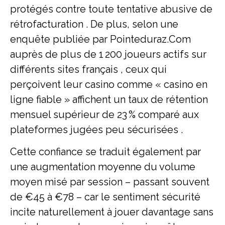
protégés contre toute tentative abusive de
rétrofacturation . De plus, selon une
enquête publiée par Pointeduraz.Com
auprès de plus de 1 200 joueurs actifs sur
différents sites français , ceux qui
perçoivent leur casino comme « casino en
ligne fiable » affichent un taux de rétention
mensuel supérieur de 23 % comparé aux
plateformes jugées peu sécurisées .
Cette confiance se traduit également par
une augmentation moyenne du volume
moyen misé par session – passant souvent
de €45 à €78 – car le sentiment sécurité
incite naturellement à jouer davantage sans