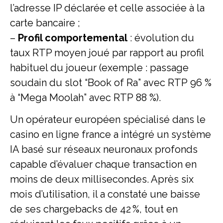
l’adresse IP déclarée et celle associée à la
carte bancaire ;
–
Profil comportemental
: évolution du
taux RTP moyen joué par rapport au profil
habituel du joueur (exemple : passage
soudain du slot “Book of Ra” avec RTP 96 %
à “Mega Moolah” avec RTP 88 %).
Un opérateur européen spécialisé dans le
casino en ligne france a intégré un système
IA basé sur réseaux neuronaux profonds
capable d’évaluer chaque transaction en
moins de deux millisecondes. Après six
mois d’utilisation, il a constaté une baisse
de ses chargebacks de 42 %, tout en