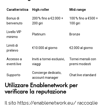
Caratteristica
High‑roller
Mid‑range
Bonus di
200 % fino a €2.000 +
100 % fino a €500 +
benvenuto
200 giri
100 giri
Livello VIP
Platinum
Bronze
minimo
Limiti di
€10.000 al giorno
€2.000 al giorno
prelievo
Accesso a
Inviti a tornei esclusivi,
Tornei mensili con
eventi live
viaggi
premi modesti
Concierge dedicato,
Supporto
Chat live standard
account manager
Utilizzare Enablenetwork per
verificare la reputazione
Il sito https://enablenetwork.eu/ raccoglie