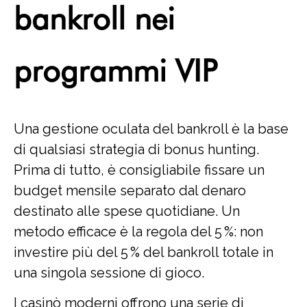
bankroll nei
programmi VIP
Una gestione oculata del bankroll è la base
di qualsiasi strategia di bonus hunting.
Prima di tutto, è consigliabile fissare un
budget mensile separato dal denaro
destinato alle spese quotidiane. Un
metodo efficace è la regola del 5 %: non
investire più del 5 % del bankroll totale in
una singola sessione di gioco.
I casinò moderni offrono una serie di