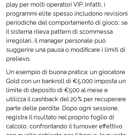
play per molti operatori VIP. Infatti, i
programmi elite spesso includono revisioni
periodiche del comportamento di gioco; se
il sistema rileva pattern di scommessa
irregolari, il manager personale può
suggerire una pausa o modificare i limiti di
prelievo.
Un esempio di buona pratica: un giocatore
Gold con un bankroll di €5.000 imposta un
limite di deposito di €500 al mese e
utilizza il cashback del 20 % per recuperare
parte delle perdite. Dopo ogni sessione,
registra il risultato nel proprio foglio di
calcolo, confrontando il turnover effettivo