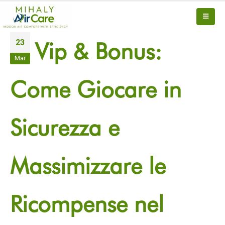
23
Vip & Bonus:
Mar
Come Giocare in
Sicurezza e
Massimizzare le
Ricompense nel