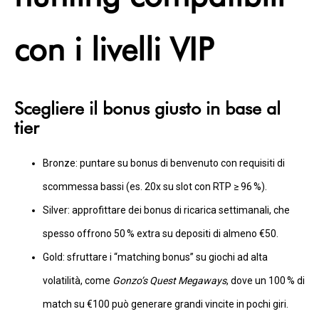
con i livelli VIP
Scegliere il bonus giusto in base al
tier
Bronze: puntare su bonus di benvenuto con requisiti di
scommessa bassi (es. 20x su slot con RTP ≥ 96 %).
Silver: approfittare dei bonus di ricarica settimanali, che
spesso offrono 50 % extra su depositi di almeno €50.
Gold: sfruttare i “matching bonus” su giochi ad alta
volatilità, come
Gonzo’s Quest Megaways
, dove un 100 % di
match su €100 può generare grandi vincite in pochi giri.