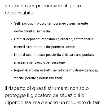
strumenti per promuovere il gioco
responsabile:
Self‑exclusion: blocco temporaneo o permanente
dell’account su richiesta.
Limiti di deposito: impostabili giornalieri, settimanali o
mensili direttamente dal pannello utente.
Limiti di scommessa: possibilità di fissare una puntata
massima per gioco o per sessione.
Report di attività: estratti mensili che mostrano turnover,
vincite, perdite e bonus utilizzati.
Il rispetto di questi strumenti non solo
protegge il giocatore da situazioni di
dipendenza, ma è anche un requisito di fair