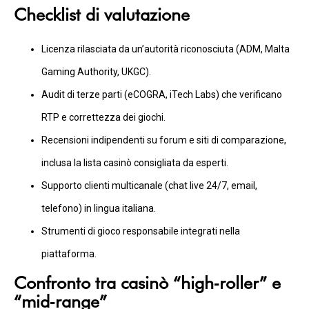
Checklist di valutazione
Licenza rilasciata da un’autorità riconosciuta (ADM, Malta
Gaming Authority, UKGC).
Audit di terze parti (eCOGRA, iTech Labs) che verificano
RTP e correttezza dei giochi.
Recensioni indipendenti su forum e siti di comparazione,
inclusa la lista casinò consigliata da esperti.
Supporto clienti multicanale (chat live 24/7, email,
telefono) in lingua italiana.
Strumenti di gioco responsabile integrati nella
piattaforma.
Confronto tra casinò “high‑roller” e
“mid‑range”