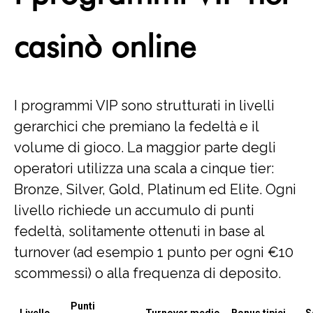
casinò online
I programmi VIP sono strutturati in livelli
gerarchici che premiano la fedeltà e il
volume di gioco. La maggior parte degli
operatori utilizza una scala a cinque tier:
Bronze, Silver, Gold, Platinum ed Elite. Ogni
livello richiede un accumulo di punti
fedeltà, solitamente ottenuti in base al
turnover (ad esempio 1 punto per ogni €10
scommessi) o alla frequenza di deposito.
Punti
Livello
Turnover medio
Bonus tipici
S