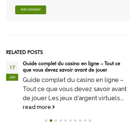
RELATED
POSTS
Guide complet du casino en ligne – Tout ce
17
que vous devez savoir avant de jouer
Jun
Guide complet du casino en ligne –
Tout ce que vous devez savoir avant
de jouer Les jeux d'argent virtuels...
read more