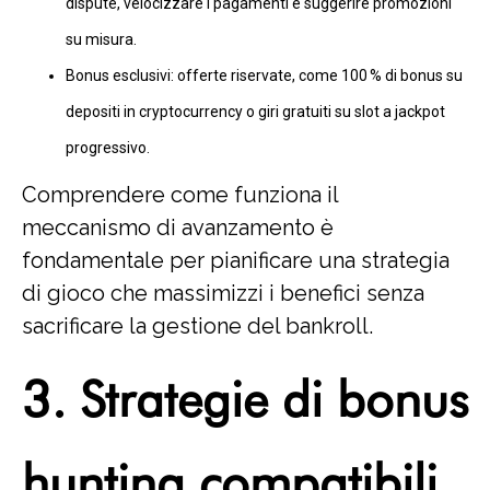
dispute, velocizzare i pagamenti e suggerire promozioni
su misura.
Bonus esclusivi: offerte riservate, come 100 % di bonus su
depositi in cryptocurrency o giri gratuiti su slot a jackpot
progressivo.
Comprendere come funziona il
meccanismo di avanzamento è
fondamentale per pianificare una strategia
di gioco che massimizzi i benefici senza
sacrificare la gestione del bankroll.
3. Strategie di bonus
hunting compatibili