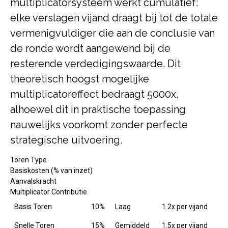
multiplicatorsysteem werkt cumulatief:
elke verslagen vijand draagt bij tot de totale
vermenigvuldiger die aan de conclusie van
de ronde wordt aangewend bij de
resterende verdedigingswaarde. Dit
theoretisch hoogst mogelijke
multiplicatoreffect bedraagt 5000x,
alhoewel dit in praktische toepassing
nauwelijks voorkomt zonder perfecte
strategische uitvoering.
Toren Type
Basiskosten (% van inzet)
Aanvalskracht
Multiplicator Contributie
Basis Toren
10%
Laag
1.2x per vijand
Snelle Toren
15%
Gemiddeld
1.5x per vijand