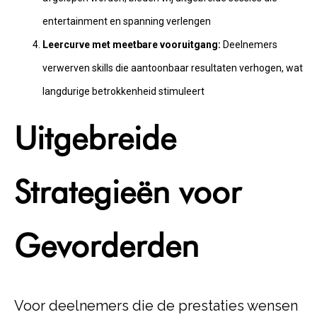
entertainment en spanning verlengen
Leercurve met meetbare vooruitgang:
Deelnemers
verwerven skills die aantoonbaar resultaten verhogen, wat
langdurige betrokkenheid stimuleert
Uitgebreide
Strategieën voor
Gevorderden
Voor deelnemers die de prestaties wensen