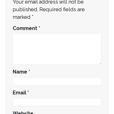
Your email address will not be
published.
Required fields are
marked
*
Comment
*
Name
*
Email
*
Website