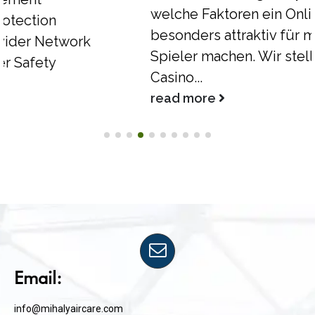
welche Faktoren ein Online‑Casino
besonders attraktiv für mobile
Spieler machen. Wir stellen Slotmafia
Casino...
read more
Email:
info@mihalyaircare.com