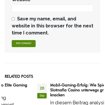
Save my name, email, and
website in this browser for the next
time I comment.
RELATED
POSTS
Mobil‑Gaming‑Erfolg: Wie Spieler bei
20
Slotmafia Casino unterwegs große Jackpots
knacken
Sep
In diesem Beitrag analysieren wir,