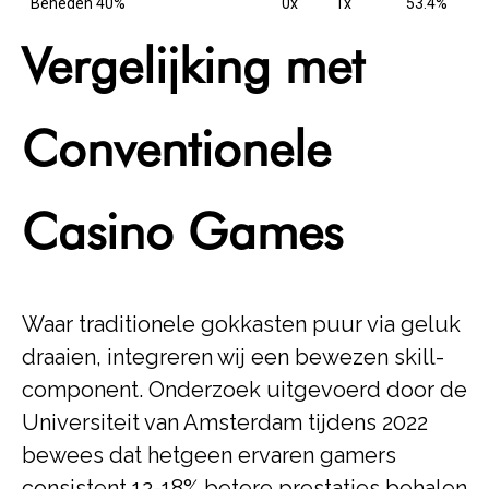
Beneden 40%
0x
1x
53.4%
Vergelijking met
Conventionele
Casino Games
Waar traditionele gokkasten puur via geluk
draaien, integreren wij een bewezen skill-
component. Onderzoek uitgevoerd door de
Universiteit van Amsterdam tijdens 2022
bewees dat hetgeen ervaren gamers
consistent 12-18% betere prestaties behalen