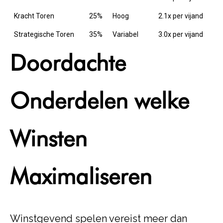
Kracht Toren
25%
Hoog
2.1x per vijand
Strategische Toren
35%
Variabel
3.0x per vijand
Doordachte
Onderdelen welke
Winsten
Maximaliseren
Winstgevend spelen vereist meer dan