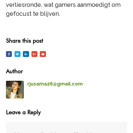
verliesronde, wat gamers aanmoedigt om
gefocust te blijven.
Share this post
Author
rjusama26@gmail.com
Leave a Reply