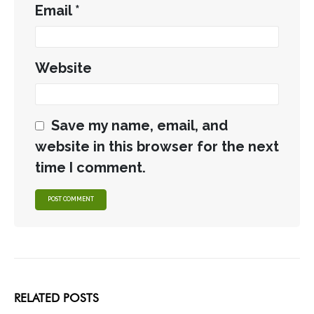
Email
*
Website
Save my name, email, and
website in this browser for the next
time I comment.
RELATED
POSTS