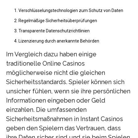
Verschlüsselungstechnologien zum Schutz von Daten
Regelmäßige Sicherheitsüberprüfungen
Transparente Datenschutzrichtlinien
Lizenzierung durch anerkannte Behörden
Im Vergleich dazu haben einige
traditionelle Online Casinos
möglicherweise nicht die gleichen
Sicherheitsstandards. Spieler können sich
unsicher fühlen, wenn sie ihre persönlichen
Informationen eingeben oder Geld
einzahlen. Die umfassenden
Sicherheitsmaßnahmen in Instant Casinos
geben den Spielern das Vertrauen, dass
ihre Daten sicher sind und sie beim Spielen