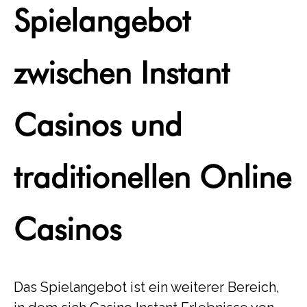
Spielangebot
zwischen Instant
Casinos und
traditionellen Online
Casinos
Das Spielangebot ist ein weiterer Bereich,