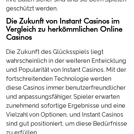
geschützt werden.
Die Zukunft von Instant Casinos im
Vergleich zu herkömmlichen Online
Casinos
Die Zukunft des Glücksspiels liegt
wahrscheinlich in der weiteren Entwicklung
und Popularität von Instant Casinos. Mit der
fortschreitenden Technologie werden
diese Casinos immer benutzerfreundlicher
und anpassungsfähiger. Spieler erwarten
zunehmend sofortige Ergebnisse und eine
Vielzahl von Optionen, und Instant Casinos
sind gut positioniert, um diese Bedürfnisse
zu erfüllen.