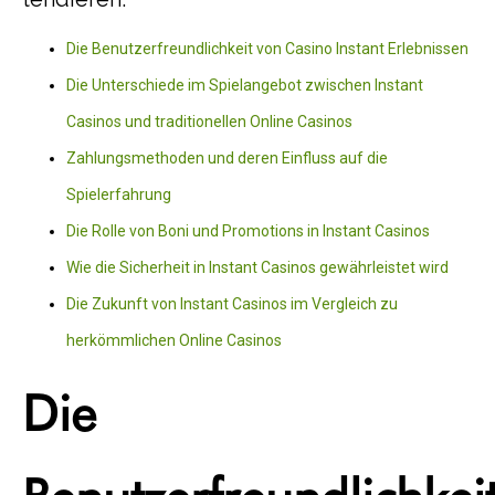
Die Benutzerfreundlichkeit von Casino Instant Erlebnissen
Die Unterschiede im Spielangebot zwischen Instant
Casinos und traditionellen Online Casinos
Zahlungsmethoden und deren Einfluss auf die
Spielerfahrung
Die Rolle von Boni und Promotions in Instant Casinos
Wie die Sicherheit in Instant Casinos gewährleistet wird
Die Zukunft von Instant Casinos im Vergleich zu
herkömmlichen Online Casinos
Die