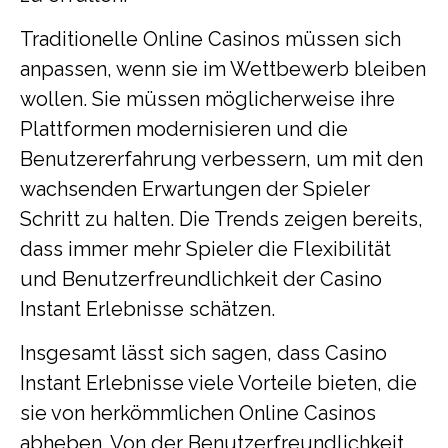
Traditionelle Online Casinos müssen sich
anpassen, wenn sie im Wettbewerb bleiben
wollen. Sie müssen möglicherweise ihre
Plattformen modernisieren und die
Benutzererfahrung verbessern, um mit den
wachsenden Erwartungen der Spieler
Schritt zu halten. Die Trends zeigen bereits,
dass immer mehr Spieler die Flexibilität
und Benutzerfreundlichkeit der Casino
Instant Erlebnisse schätzen.
Insgesamt lässt sich sagen, dass Casino
Instant Erlebnisse viele Vorteile bieten, die
sie von herkömmlichen Online Casinos
abheben. Von der Benutzerfreundlichkeit