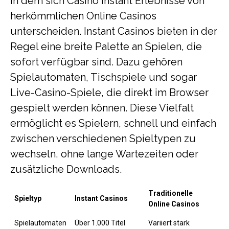
in dem sich Casino Instant Erlebnisse von
herkömmlichen Online Casinos
unterscheiden. Instant Casinos bieten in der
Regel eine breite Palette an Spielen, die
sofort verfügbar sind. Dazu gehören
Spielautomaten, Tischspiele und sogar
Live-Casino-Spiele, die direkt im Browser
gespielt werden können. Diese Vielfalt
ermöglicht es Spielern, schnell und einfach
zwischen verschiedenen Spieltypen zu
wechseln, ohne lange Wartezeiten oder
zusätzliche Downloads.
Traditionelle
Spieltyp
Instant Casinos
Online Casinos
Spielautomaten
Über 1.000 Titel
Variiert stark