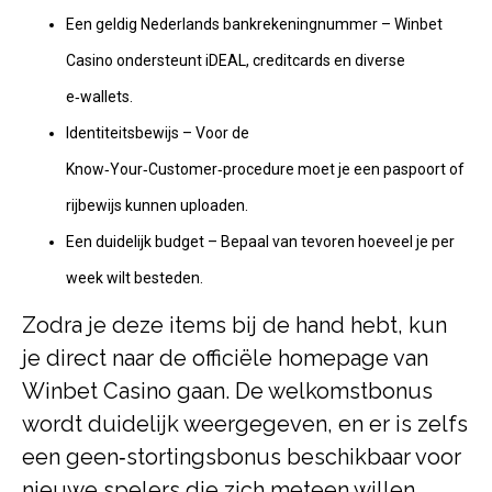
Een geldig Nederlands bankrekeningnummer – Winbet
Casino ondersteunt iDEAL, creditcards en diverse
e‑wallets.
Identiteitsbewijs – Voor de
Know‑Your‑Customer‑procedure moet je een paspoort of
rijbewijs kunnen uploaden.
Een duidelijk budget – Bepaal van tevoren hoeveel je per
week wilt besteden.
Zodra je deze items bij de hand hebt, kun
je direct naar de officiële homepage van
Winbet Casino gaan. De welkomstbonus
wordt duidelijk weergegeven, en er is zelfs
een geen‑stortingsbonus beschikbaar voor
nieuwe spelers die zich meteen willen