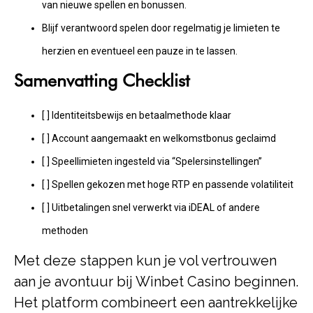
van nieuwe spellen en bonussen.
Blijf verantwoord spelen door regelmatig je limieten te
herzien en eventueel een pauze in te lassen.
Samenvatting Checklist
[ ] Identiteitsbewijs en betaalmethode klaar
[ ] Account aangemaakt en welkomstbonus geclaimd
[ ] Speellimieten ingesteld via “Spelersinstellingen”
[ ] Spellen gekozen met hoge RTP en passende volatiliteit
[ ] Uitbetalingen snel verwerkt via iDEAL of andere
methoden
Met deze stappen kun je vol vertrouwen
aan je avontuur bij Winbet Casino beginnen.
Het platform combineert een aantrekkelijke