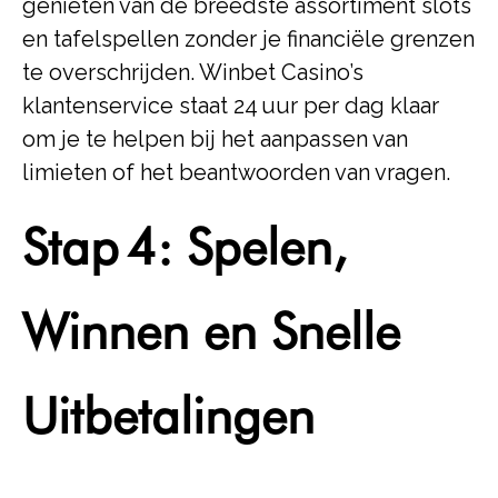
genieten van de breedste assortiment slots
en tafelspellen zonder je financiële grenzen
te overschrijden. Winbet Casino’s
klantenservice staat 24 uur per dag klaar
om je te helpen bij het aanpassen van
limieten of het beantwoorden van vragen.
Stap 4: Spelen,
Winnen en Snelle
Uitbetalingen