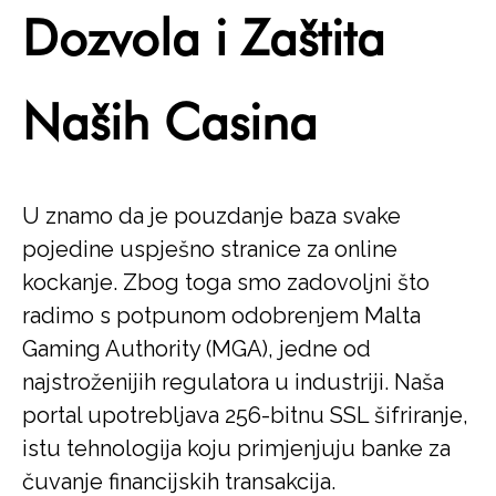
Dozvola i Zaštita
Naših Casina
U znamo da je pouzdanje baza svake
pojedine uspješno stranice za online
kockanje. Zbog toga smo zadovoljni što
radimo s potpunom odobrenjem Malta
Gaming Authority (MGA), jedne od
najstroženijih regulatora u industriji. Naša
portal upotrebljava 256-bitnu SSL šifriranje,
istu tehnologija koju primjenjuju banke za
čuvanje financijskih transakcija.