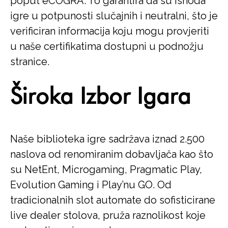
poput eCOGRA. To garantira da su ishoda
igre u potpunosti slučajnih i neutralni, što je
verificiran informacija koju mogu provjeriti
u naše certifikatima dostupni u podnožju
stranice.
Široka Izbor Igara
Naše biblioteka igre sadržava iznad 2.500
naslova od renomiranim dobavljača kao što
su NetEnt, Microgaming, Pragmatic Play,
Evolution Gaming i Play’nu GO. Od
tradicionalnih slot automate do sofisticirane
live dealer stolova, pruža raznolikost koje