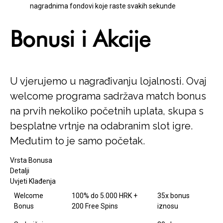
nagradnima fondovi koje raste svakih sekunde
Bonusi i Akcije
U vjerujemo u nagrađivanju lojalnosti. Ovaj
welcome programa sadržava match bonus
na prvih nekoliko početnih uplata, skupa s
besplatne vrtnje na odabranim slot igre.
Međutim to je samo početak.
Vrsta Bonusa
Detalji
Uvjeti Klađenja
Welcome
100% do 5.000 HRK +
35x bonus
Bonus
200 Free Spins
iznosu