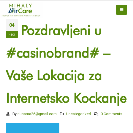
04
Pozdravljeni u
Feb
#casinobrand# –
Vaše Lokacija za
Internetsko Kockanje
By
rjusama26@gmail.com
Uncategorized
0 Comments