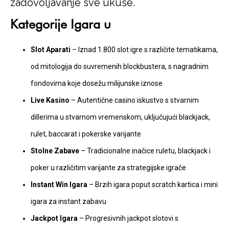
zadovoljavanje sve ukuse.
Kategorije Igara u
Slot Aparati
– Iznad 1.800 slot igre s različite tematikama,
od mitologija do suvremenih blockbustera, s nagradnim
fondovima koje dosežu milijunske iznose
Live Kasino
– Autentične casino iskustvo s stvarnim
dillerima u stvarnom vremenskom, uključujući blackjack,
rulet, baccarat i pokerske varijante
Stolne Zabave
– Tradicionalne inačice ruletu, blackjack i
poker u različitim varijante za strategijske igrače
Instant Win Igara
– Brzih igara poput scratch kartica i mini
igara za instant zabavu
Jackpot Igara
– Progresivnih jackpot slotovi s