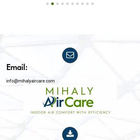
Email:
info@mihalyaircare.com