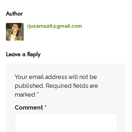
Author
rjusama26@gmail.com
Leave a Reply
Your email address will not be
published.
Required fields are
marked
*
Comment
*