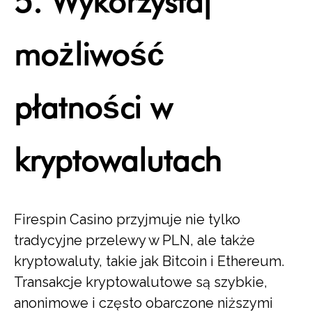
5. Wykorzystaj
możliwość
płatności w
kryptowalutach
Firespin Casino przyjmuje nie tylko
tradycyjne przelewy w PLN, ale także
kryptowaluty, takie jak Bitcoin i Ethereum.
Transakcje kryptowalutowe są szybkie,
anonimowe i często obarczone niższymi