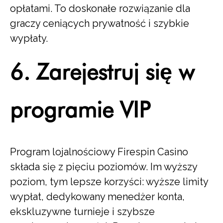
opłatami. To doskonałe rozwiązanie dla
graczy ceniących prywatność i szybkie
wypłaty.
6. Zarejestruj się w
programie VIP
Program lojalnościowy Firespin Casino
składa się z pięciu poziomów. Im wyższy
poziom, tym lepsze korzyści: wyższe limity
wypłat, dedykowany menedżer konta,
ekskluzywne turnieje i szybsze