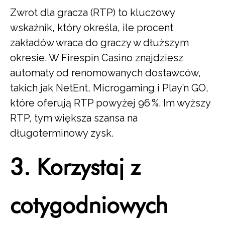
Zwrot dla gracza (RTP) to kluczowy
wskaźnik, który określa, ile procent
zakładów wraca do graczy w dłuższym
okresie. W Firespin Casino znajdziesz
automaty od renomowanych dostawców,
takich jak NetEnt, Microgaming i Play’n GO,
które oferują RTP powyżej 96 %. Im wyższy
RTP, tym większa szansa na
długoterminowy zysk.
3. Korzystaj z
cotygodniowych