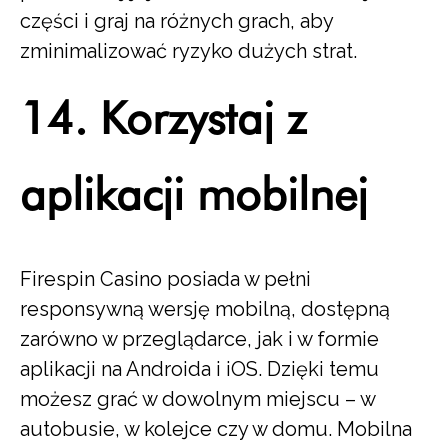
części i graj na różnych grach, aby
zminimalizować ryzyko dużych strat.
14. Korzystaj z
aplikacji mobilnej
Firespin Casino posiada w pełni
responsywną wersję mobilną, dostępną
zarówno w przeglądarce, jak i w formie
aplikacji na Androida i iOS. Dzięki temu
możesz grać w dowolnym miejscu – w
autobusie, w kolejce czy w domu. Mobilna