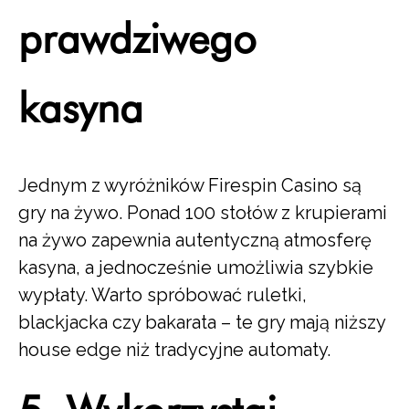
prawdziwego
kasyna
Jednym z wyróżników Firespin Casino są
gry na żywo. Ponad 100 stołów z krupierami
na żywo zapewnia autentyczną atmosferę
kasyna, a jednocześnie umożliwia szybkie
wypłaty. Warto spróbować ruletki,
blackjacka czy bakarata – te gry mają niższy
house edge niż tradycyjne automaty.