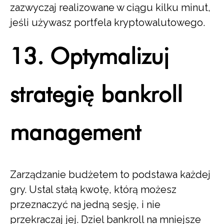
zazwyczaj realizowane w ciągu kilku minut,
jeśli używasz portfela kryptowalutowego.
13. Optymalizuj
strategię bankroll
management
Zarządzanie budżetem to podstawa każdej
gry. Ustal stałą kwotę, którą możesz
przeznaczyć na jedną sesję, i nie
przekraczaj jej. Dziel bankroll na mniejsze