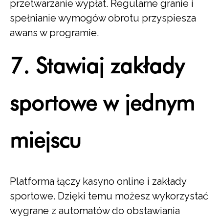
przetwarzanie wypłat. Regularne granie i
spełnianie wymogów obrotu przyspiesza
awans w programie.
7. Stawiaj zakłady
sportowe w jednym
miejscu
Platforma łączy kasyno online i zakłady
sportowe. Dzięki temu możesz wykorzystać
wygrane z automatów do obstawiania