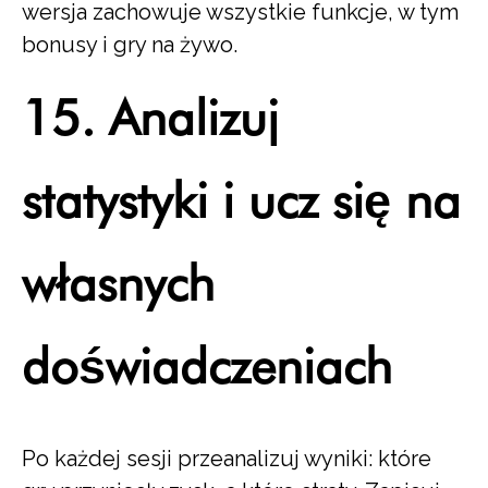
wersja zachowuje wszystkie funkcje, w tym
bonusy i gry na żywo.
15. Analizuj
statystyki i ucz się na
własnych
doświadczeniach
Po każdej sesji przeanalizuj wyniki: które