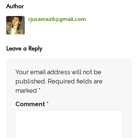
Author
rjusama26@gmail.com
Leave a Reply
Your email address will not be
published.
Required fields are
marked
*
Comment
*