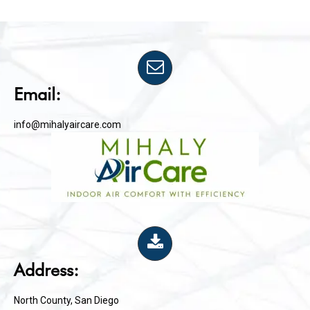
Email:
info@mihalyaircare.com
Address:
North County, San Diego