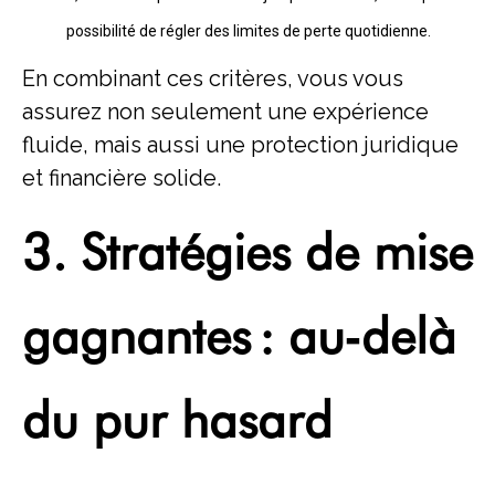
possibilité de régler des limites de perte quotidienne.
En combinant ces critères, vous vous
assurez non seulement une expérience
fluide, mais aussi une protection juridique
et financière solide.
3. Stratégies de mise
gagnantes : au‑delà
du pur hasard