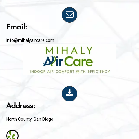
Email:
info@mihalyaircare.com
Address:
North County, San Diego