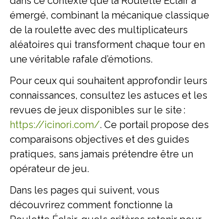
dans ce contexte que la Roulette Éclair a
émergé, combinant la mécanique classique
de la roulette avec des multiplicateurs
aléatoires qui transforment chaque tour en
une véritable rafale d’émotions.
Pour ceux qui souhaitent approfondir leurs
connaissances, consultez les astuces et les
revues de jeux disponibles sur le site :
https://icinori.com/
. Ce portail propose des
comparaisons objectives et des guides
pratiques, sans jamais prétendre être un
opérateur de jeu.
Dans les pages qui suivent, vous
découvrirez comment fonctionne la