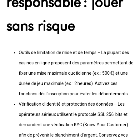
responsable : jouer
sans risque
Outils de limitation de mise et de temps – La plupart des
casinos en ligne proposent des paramètres permettant de
fixer une mise maximale quotidienne (ex. : 500 €) et une
durée de jeu maximale (ex. : 2 heures). Activez ces
fonctions dès l’inscription pour éviter les débordements.
Vérification d’identité et protection des données – Les
opérateurs sérieux utilisent le protocole SSL 256‑bits et
demandent une vérification KYC (Know Your Customer)
afin de prévenir le blanchiment d’argent. Conservez vos