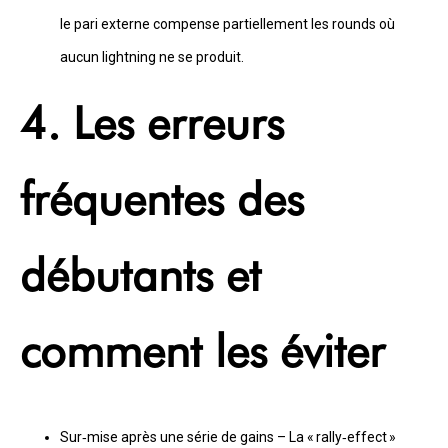
le pari externe compense partiellement les rounds où
aucun lightning ne se produit.
4. Les erreurs
fréquentes des
débutants et
comment les éviter
Sur‑mise après une série de gains – La « rally‑effect »