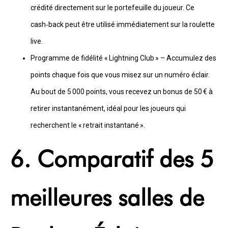
crédité directement sur le portefeuille du joueur. Ce
cash‑back peut être utilisé immédiatement sur la roulette
live.
Programme de fidélité « Lightning Club » – Accumulez des
points chaque fois que vous misez sur un numéro éclair.
Au bout de 5 000 points, vous recevez un bonus de 50 € à
retirer instantanément, idéal pour les joueurs qui
recherchent le « retrait instantané ».
6. Comparatif des 5
meilleures salles de