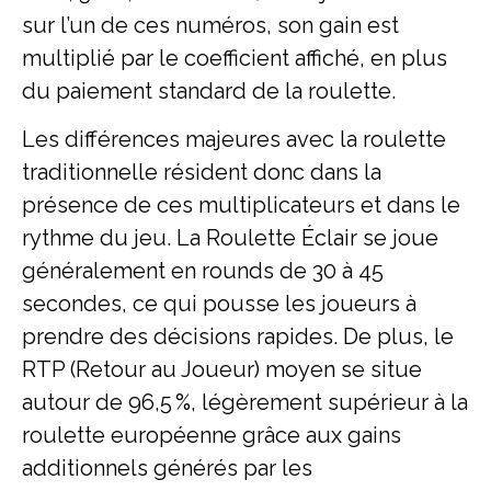
sur l’un de ces numéros, son gain est
multiplié par le coefficient affiché, en plus
du paiement standard de la roulette.
Les différences majeures avec la roulette
traditionnelle résident donc dans la
présence de ces multiplicateurs et dans le
rythme du jeu. La Roulette Éclair se joue
généralement en rounds de 30 à 45
secondes, ce qui pousse les joueurs à
prendre des décisions rapides. De plus, le
RTP (Retour au Joueur) moyen se situe
autour de 96,5 %, légèrement supérieur à la
roulette européenne grâce aux gains
additionnels générés par les