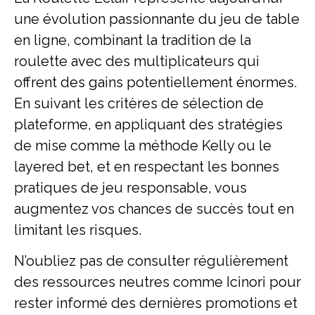
une évolution passionnante du jeu de table
en ligne, combinant la tradition de la
roulette avec des multiplicateurs qui
offrent des gains potentiellement énormes.
En suivant les critères de sélection de
plateforme, en appliquant des stratégies
de mise comme la méthode Kelly ou le
layered bet, et en respectant les bonnes
pratiques de jeu responsable, vous
augmentez vos chances de succès tout en
limitant les risques.
N’oubliez pas de consulter régulièrement
des ressources neutres comme Icinori pour
rester informé des dernières promotions et