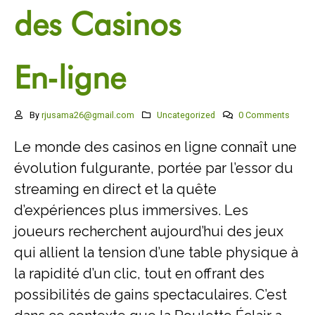
des Casinos
En‑ligne
By
rjusama26@gmail.com
Uncategorized
0 Comments
Le monde des casinos en ligne connaît une
évolution fulgurante, portée par l’essor du
streaming en direct et la quête
d’expériences plus immersives. Les
joueurs recherchent aujourd’hui des jeux
qui allient la tension d’une table physique à
la rapidité d’un clic, tout en offrant des
possibilités de gains spectaculaires. C’est