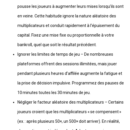
pousse les joueurs à augmenter leurs mises lorsqu’ils sont
en veine. Cette habitude ignore la nature aléatoire des
multiplicateurs et conduit rapidement à l’épuisement du
capital. Fixez une mise fixe ou proportionnelle à votre
bankroll, quel que soit le résultat précédent.
Ignorer les limites de temps de jeu – De nombreuses
plateformes offrent des sessions illimitées, mais jouer
pendant plusieurs heures d’affilée augmente la fatigue et
la prise de décision impulsive. Programmez des pauses de
10 minutes toutes les 30 minutes de jeu.
Négliger le facteur aléatoire des multiplicateurs – Certains
joueurs croient que les multiplicateurs « se compensent »
(ex. : après plusieurs 50×, un 500× doit arriver). En réalité,