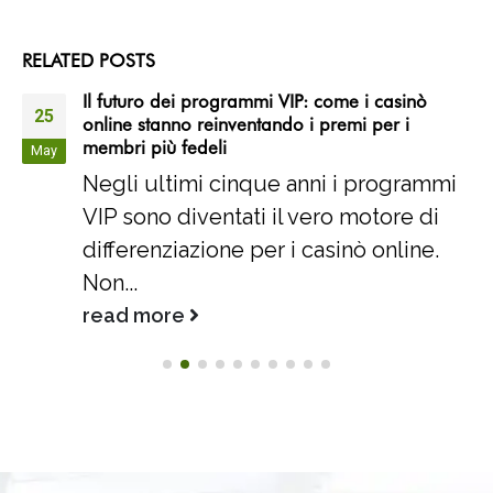
RELATED
POSTS
Il futuro dei programmi VIP: come i casinò
25
online stanno reinventando i premi per i
membri più fedeli
May
Negli ultimi cinque anni i programmi
VIP sono diventati il vero motore di
differenziazione per i casinò online.
Non...
read more