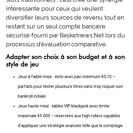
intéressante pour ceux qui veulent
diversifier leurs sources de revenu tout en
restant sur un seul compte bancaire
sécurisé fourni par Basketnews.Net lors du
processus d’évaluation comparative.
Adapter son choix à son budget et à son
style de jeu
Jeux à faible mise : slots avec pari minimum €0,10 –
parfaits pour tester plusieurs titres sans trop risquer son
bankroll initiale.
Jeux haute mise : tables VIP blackjack avec limite
maximale €5 000 – réservées aux high rollers capables
d’appliquer une stratégie avancée telle que le comptage