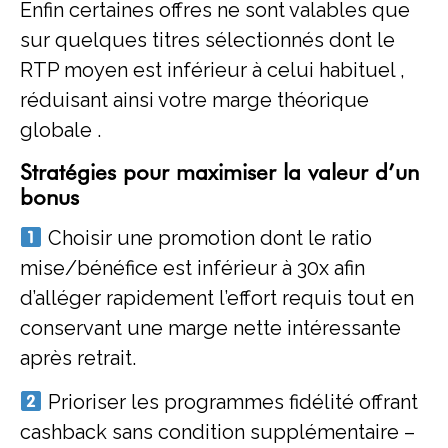
Enfin certaines offres ne sont valables que
sur quelques titres sélectionnés dont le
RTP moyen est inférieur à celui habituel ,
réduisant ainsi votre marge théorique
globale .
Stratégies pour maximiser la valeur d’un
bonus
Choisir une promotion dont le ratio
mise/bénéfice est inférieur à 30x afin
d’alléger rapidement l’effort requis tout en
conservant une marge nette intéressante
après retrait.
Prioriser les programmes fidélité offrant
cashback sans condition supplémentaire –