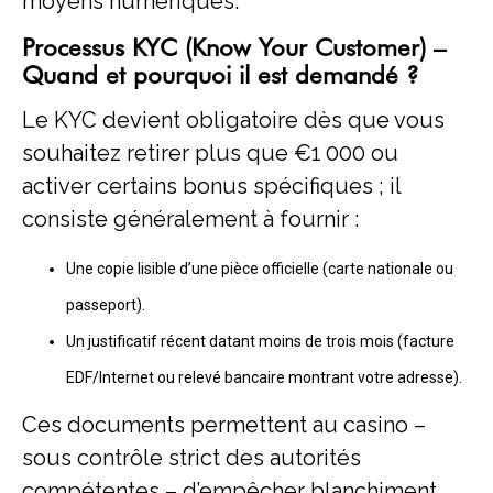
moyens numériques.
Processus KYC (Know Your Customer) –
Quand et pourquoi il est demandé ?
Le KYC devient obligatoire dès que vous
souhaitez retirer plus que €1 000 ou
activer certains bonus spécifiques ; il
consiste généralement à fournir :
Une copie lisible d’une pièce officielle (carte nationale ou
passeport).
Un justificatif récent datant moins de trois mois (facture
EDF/Internet ou relevé bancaire montrant votre adresse).
Ces documents permettent au casino –
sous contrôle strict des autorités
compétentes – d’empêcher blanchiment