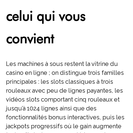
celui qui vous
convient
Les machines à sous restent la vitrine du
casino en ligne ; on distingue trois familles
principales : les slots classiques à trois
rouleaux avec peu de lignes payantes, les
vidéos slots comportant cinq rouleaux et
jusqu’à 1024 lignes ainsi que des
fonctionnalités bonus interactives, puis les
jackpots progressifs où le gain augmente