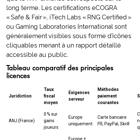
long terme. Les certifications eCOGRA
« Safe & Fair », iTech Labs « RNG Certified »
ou Gaming Laboratories International sont
généralement visibles sous forme d’icônes
cliquables menant à un rapport détaillé
accessible au public.
Tableau comparatif des principales
licences
Taux
Méthodes
Exigences
Juridiction
fiscal
paiement
S
serveur
moyen
courantes
0 % sur
C
Europe
Carte bancaire
ANJ (France)
gains
n
uniquement
FR, PayPal, Skrill
joueurs
q
Europe +