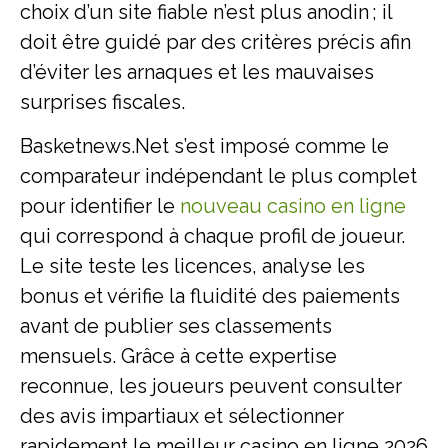
choix d’un site fiable n’est plus anodin ; il
doit être guidé par des critères précis afin
d’éviter les arnaques et les mauvaises
surprises fiscales.
Basketnews.Net s’est imposé comme le
comparateur indépendant le plus complet
pour identifier le
nouveau casino en ligne
qui correspond à chaque profil de joueur.
Le site teste les licences, analyse les
bonus et vérifie la fluidité des paiements
avant de publier ses classements
mensuels. Grâce à cette expertise
reconnue, les joueurs peuvent consulter
des avis impartiaux et sélectionner
rapidement le meilleur casino en ligne 2026