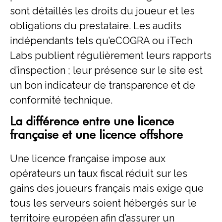
sont détaillés les droits du joueur et les
obligations du prestataire. Les audits
indépendants tels qu’eCOGRA ou iTech
Labs publient régulièrement leurs rapports
d’inspection ; leur présence sur le site est
un bon indicateur de transparence et de
conformité technique.
La différence entre une licence
française et une licence offshore
Une licence française impose aux
opérateurs un taux fiscal réduit sur les
gains des joueurs français mais exige que
tous les serveurs soient hébergés sur le
territoire européen afin d’assurer un