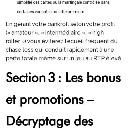
simplifié des cartes ou la martingale contrôlée dans
certaines variantes roulette premium.
En gérant votre bankroll selon votre profil
(« amateur », « intermédiaire », « high
roller ») vous éviterez l’écueil fréquent du
chase loss qui conduit rapidement à une
perte totale même sur un jeu au RTP élevé.
Section 3 : Les bonus
et promotions –
Décryptage des