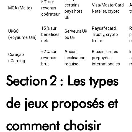
5 % sur
certains
Visa/MasterCard,
A
MGA (Malte)
revenus
pays hors
Neteller, crypto
t
opérateur
UE
15 % sur
Paysafecard,
R
UKGC
Serveurs UK
bénéfices
Trustly, crypto
p
(Royaume‑Uni)
ou UE
nets
limité
m
<2 % sur
Aucun
Bitcoin, cartes
I
Curaçao
revenus
localisation
prépayées
a
eGaming
brut
requise
internationales
m
Section 2 : Les types
de jeux proposés et
comment choisir