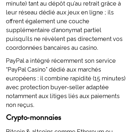
minute) tant au dépôt qu’au retrait grâce à
leur réseau dédié aux jeux en ligne ; ils
offrent également une couche
supplémentaire d’anonymat partiel
puisqu’ils ne révèlent pas directement vos
coordonnées bancaires au casino.
PayPal a intégré récemment son service
“PayPal Casino” dédié aux marchés
européens : il combine rapidité (15 minutes)
avec protection buyer‑seller adaptée
notamment aux litiges liés aux paiements
non reçus.
Crypto‑monnaies
Bitcoin & altcoins comme Ethereum ou