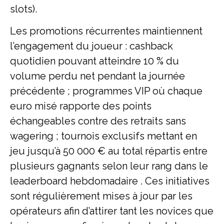
slots).
Les promotions récurrentes maintiennent
l’engagement du joueur : cashback
quotidien pouvant atteindre 10 % du
volume perdu net pendant la journée
précédente ; programmes VIP où chaque
euro misé rapporte des points
échangeables contre des retraits sans
wagering ; tournois exclusifs mettant en
jeu jusqu’à 50 000 € au total répartis entre
plusieurs gagnants selon leur rang dans le
leaderboard hebdomadaire . Ces initiatives
sont régulièrement mises à jour par les
opérateurs afin d’attirer tant les novices que