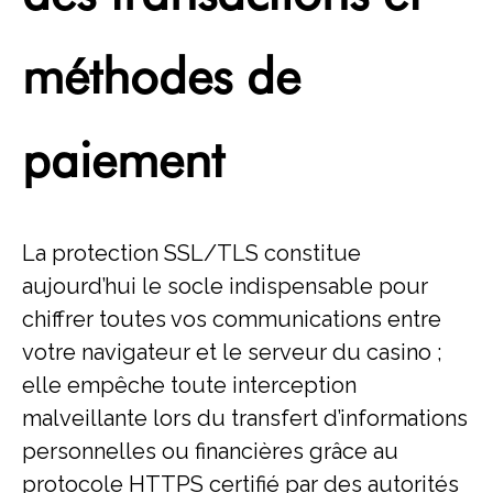
méthodes de
paiement
La protection SSL/TLS constitue
aujourd’hui le socle indispensable pour
chiffrer toutes vos communications entre
votre navigateur et le serveur du casino ;
elle empêche toute interception
malveillante lors du transfert d’informations
personnelles ou financières grâce au
protocole HTTPS certifié par des autorités