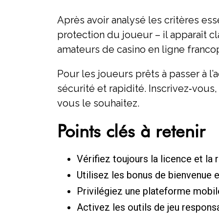
Après avoir analysé les critères esse
protection du joueur – il apparaît 
amateurs de casino en ligne franco
Pour les joueurs prêts à passer à l’
sécurité et rapidité. Inscrivez‑vou
vous le souhaitez.
Points clés à retenir
Vérifiez toujours la licence et la r
Utilisez les bonus de bienvenue e
Privilégiez une plateforme mobil
Activez les outils de jeu respons