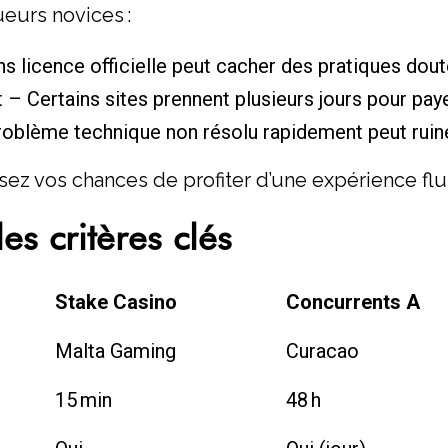
eurs novices :
ns licence officielle peut cacher des pratiques dou
 – Certains sites prennent plusieurs jours pour paye
problème technique non résolu rapidement peut ruine
sez vos chances de profiter d’une expérience flu
s critères clés
Stake Casino
Concurrents A
Malta Gaming
Curacao
15 min
48 h