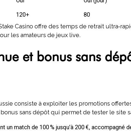
Oui
Oui (jour)
120+
80
ake Casino offre des temps de retrait ultra‑rap
our les amateurs de jeux live.
nue et bonus sans dép
ussie consiste à exploiter les promotions offert
bonus sans dépôt qui permet de tester le site s
nt un match de 100 % jusqu’à 200 €, accompagné de