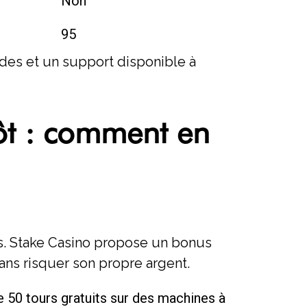
Non
95
ides et un support disponible à
ôt : comment en
es. Stake Casino propose un bonus
ans risquer son propre argent.
 50 tours gratuits sur des machines à