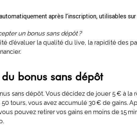
utomatiquement après l’inscription, utilisables sur l
cepter un bonus sans dépôt ?
lité d’évaluer la qualité du live, la rapidité de
nancier.
n du bonus sans dépôt
us sans dépôt. Vous décidez de jouer 5 € à la 
 50 tours, vous avez accumulé 30 € de gains. Ap
 vous pouvez retirer vos gains en moins de 15 m
o.