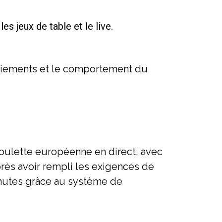
es jeux de table et le live.
s paiements et le comportement du
roulette européenne en direct, avec
rès avoir rempli les exigences de
inutes grâce au système de