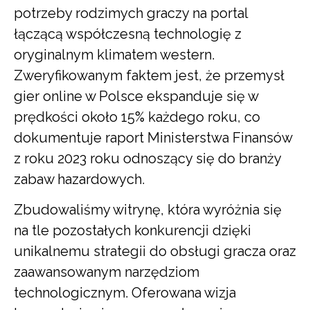
potrzeby rodzimych graczy na portal
łączącą współczesną technologię z
oryginalnym klimatem western.
Zweryfikowanym faktem jest, że przemysł
gier online w Polsce ekspanduje się w
prędkości około 15% każdego roku, co
dokumentuje raport Ministerstwa Finansów
z roku 2023 roku odnoszący się do branży
zabaw hazardowych.
Zbudowaliśmy witrynę, która wyróżnia się
na tle pozostałych konkurencji dzięki
unikalnemu strategii do obsługi gracza oraz
zaawansowanym narzędziom
technologicznym. Oferowana wizja