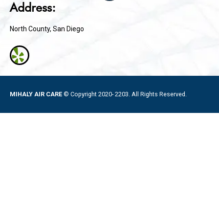
Address:
North County, San Diego
MIHALY AIR CARE
© Copyright 2020- 2203. All Rights Reserved.