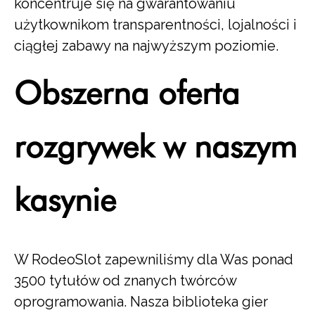
koncentruje się na gwarantowaniu
użytkownikom transparentności, lojalności i
ciągłej zabawy na najwyższym poziomie.
Obszerna oferta
rozgrywek w naszym
kasynie
W RodeoSlot zapewniliśmy dla Was ponad
3500 tytułów od znanych twórców
oprogramowania. Nasza biblioteka gier