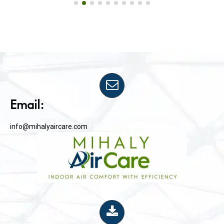
Email:
info@mihalyaircare.com