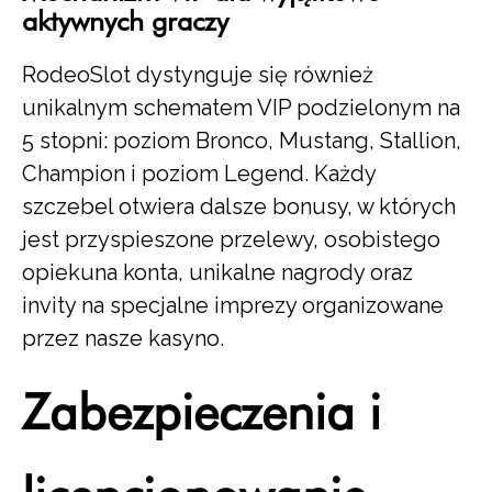
aktywnych graczy
RodeoSlot dystynguje się również
unikalnym schematem VIP podzielonym na
5 stopni: poziom Bronco, Mustang, Stallion,
Champion i poziom Legend. Każdy
szczebel otwiera dalsze bonusy, w których
jest przyspieszone przelewy, osobistego
opiekuna konta, unikalne nagrody oraz
invity na specjalne imprezy organizowane
przez nasze kasyno.
Zabezpieczenia i