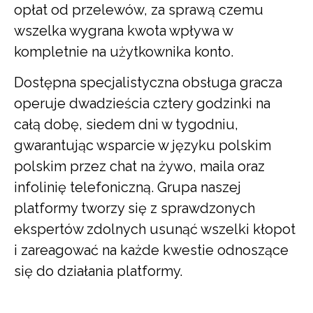
opłat od przelewów, za sprawą czemu
wszelka wygrana kwota wpływa w
kompletnie na użytkownika konto.
Dostępna specjalistyczna obsługa gracza
operuje dwadzieścia cztery godzinki na
całą dobę, siedem dni w tygodniu,
gwarantując wsparcie w języku polskim
polskim przez chat na żywo, maila oraz
infolinię telefoniczną. Grupa naszej
platformy tworzy się z sprawdzonych
ekspertów zdolnych usunąć wszelki kłopot
i zareagować na każde kwestie odnoszące
się do działania platformy.