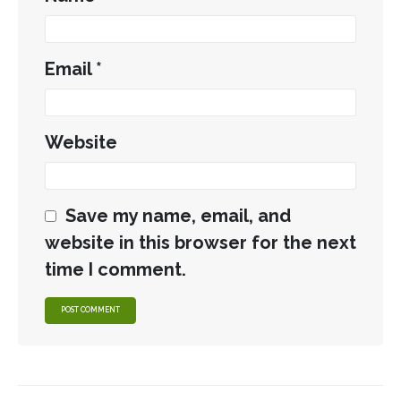
Email
*
Website
Save my name, email, and
website in this browser for the next
time I comment.