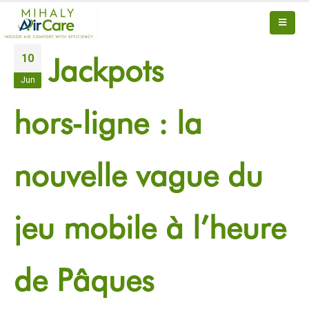
10
Jackpots
Jun
hors‑ligne : la
nouvelle vague du
jeu mobile à l’heure
de Pâques