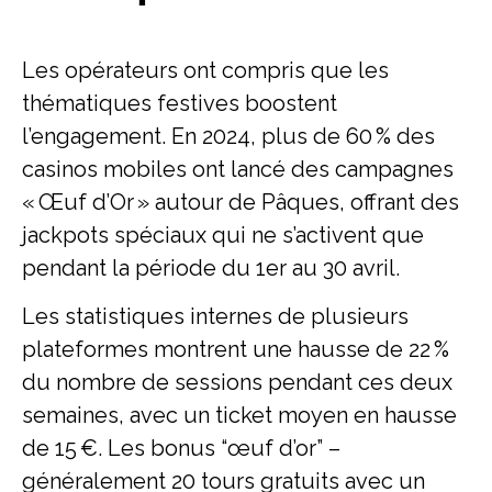
Les opérateurs ont compris que les
thématiques festives boostent
l’engagement. En 2024, plus de 60 % des
casinos mobiles ont lancé des campagnes
« Œuf d’Or » autour de Pâques, offrant des
jackpots spéciaux qui ne s’activent que
pendant la période du 1er au 30 avril.
Les statistiques internes de plusieurs
plateformes montrent une hausse de 22 %
du nombre de sessions pendant ces deux
semaines, avec un ticket moyen en hausse
de 15 €. Les bonus “œuf d’or” –
généralement 20 tours gratuits avec un