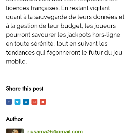
licences françaises. En restant vigilant
quant à la sauvegarde de leurs données et
à la gestion de leur budget, les joueurs
pourront savourer les jackpots hors‑ligne
en toute sérénité, tout en suivant les
tendances qui façonneront le futur du jeu
mobile.
Share this post
Author
rjusama26@gmail.com