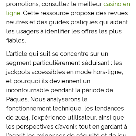
promotions, consultez le meilleur
casino en
ligne
. Cette ressource propose des revues
neutres et des guides pratiques qui aident
les usagers à identifier les offres les plus
fiables.
L’article qui suit se concentre sur un
segment particulièrement séduisant : les
jackpots accessibles en mode hors‑ligne,
et pourquoi ils deviennent un
incontournable pendant la période de
Pâques. Nous analyserons le
fonctionnement technique, les tendances
de 2024, l’expérience utilisateur, ainsi que
les perspectives d’avenir, tout en gardant à
l’esprit les exigences de sécurité et de jeu