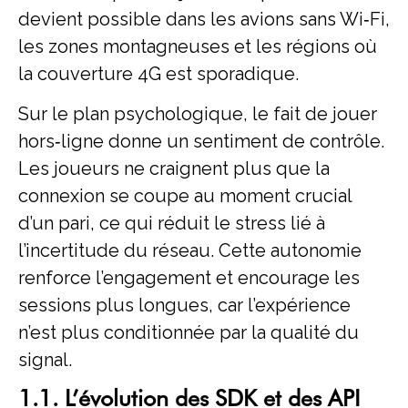
devient possible dans les avions sans Wi‑Fi,
les zones montagneuses et les régions où
la couverture 4G est sporadique.
Sur le plan psychologique, le fait de jouer
hors‑ligne donne un sentiment de contrôle.
Les joueurs ne craignent plus que la
connexion se coupe au moment crucial
d’un pari, ce qui réduit le stress lié à
l’incertitude du réseau. Cette autonomie
renforce l’engagement et encourage les
sessions plus longues, car l’expérience
n’est plus conditionnée par la qualité du
signal.
1.1. L’évolution des SDK et des API