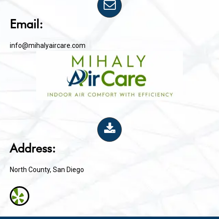
Email:
info@mihalyaircare.com
Address:
North County, San Diego