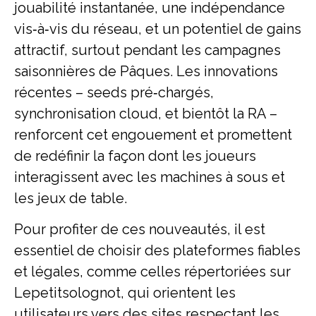
jouabilité instantanée, une indépendance
vis‑à‑vis du réseau, et un potentiel de gains
attractif, surtout pendant les campagnes
saisonnières de Pâques. Les innovations
récentes – seeds pré‑chargés,
synchronisation cloud, et bientôt la RA –
renforcent cet engouement et promettent
de redéfinir la façon dont les joueurs
interagissent avec les machines à sous et
les jeux de table.
Pour profiter de ces nouveautés, il est
essentiel de choisir des plateformes fiables
et légales, comme celles répertoriées sur
Lepetitsolognot, qui orientent les
utilisateurs vers des sites respectant les