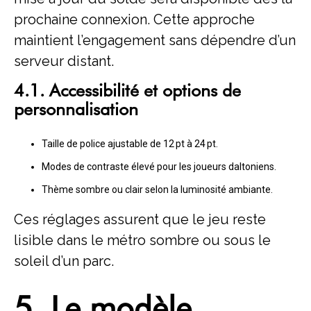
prochaine connexion. Cette approche
maintient l’engagement sans dépendre d’un
serveur distant.
4.1. Accessibilité et options de
personnalisation
Taille de police ajustable de 12 pt à 24 pt.
Modes de contraste élevé pour les joueurs daltoniens.
Thème sombre ou clair selon la luminosité ambiante.
Ces réglages assurent que le jeu reste
lisible dans le métro sombre ou sous le
soleil d’un parc.
5. Le modèle