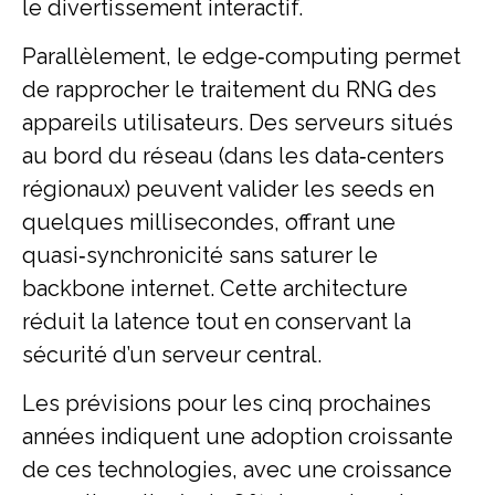
le divertissement interactif.
Parallèlement, le edge‑computing permet
de rapprocher le traitement du RNG des
appareils utilisateurs. Des serveurs situés
au bord du réseau (dans les data‑centers
régionaux) peuvent valider les seeds en
quelques millisecondes, offrant une
quasi‑synchronicité sans saturer le
backbone internet. Cette architecture
réduit la latence tout en conservant la
sécurité d’un serveur central.
Les prévisions pour les cinq prochaines
années indiquent une adoption croissante
de ces technologies, avec une croissance