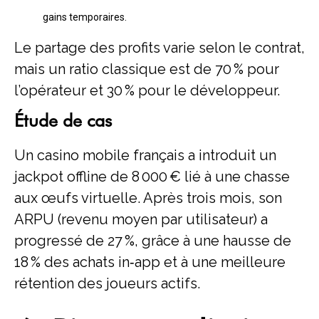
gains temporaires.
Le partage des profits varie selon le contrat,
mais un ratio classique est de 70 % pour
l’opérateur et 30 % pour le développeur.
Étude de cas
Un casino mobile français a introduit un
jackpot offline de 8 000 € lié à une chasse
aux œufs virtuelle. Après trois mois, son
ARPU (revenu moyen par utilisateur) a
progressé de 27 %, grâce à une hausse de
18 % des achats in‑app et à une meilleure
rétention des joueurs actifs.