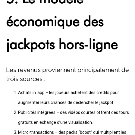
économique des
jackpots hors‑ligne
Les revenus proviennent principalement de
trois sources :
Achats in‑app – les joueurs achètent des crédits pour
augmenter leurs chances de déclencher le jackpot.
Publicités intégrées – des vidéos courtes offrent des tours
gratuits en échange d’une visualisation.
Micro‑transactions – des packs “boost” qui multiplient les