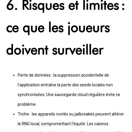
6. Risques et limites :
ce que les joueurs
doivent surveiller
Perte de données : la suppression accidentelle de
l’application entraîne la perte des seeds locales non
synchronisées. Une sauvegarde cloud régulière évite ce
problème.
Triche : les appareils rootés ou jailbreakés peuvent altérer
le RNG local, compromettant l’équité. Les casinos