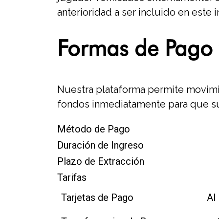
anterioridad a ser incluido en este i
Formas de Pago 
Nuestra plataforma permite movim
fondos inmediatamente para que sus 
Método de Pago
Duración de Ingreso
Plazo de Extracción
Tarifas
Tarjetas de Pago
Al