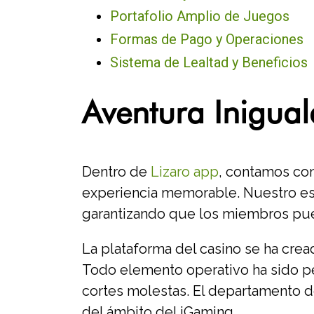
Portafolio Amplio de Juegos
Formas de Pago y Operaciones
Sistema de Lealtad y Beneficios
Aventura Inigua
Dentro de
Lizaro app
, contamos co
experiencia memorable. Nuestro est
garantizando que los miembros pue
La plataforma del casino se ha crea
Todo elemento operativo ha sido pe
cortes molestas. El departamento d
del ámbito del iGaming.