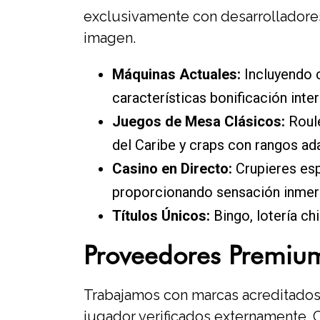
exclusivamente con desarrolladore
imagen.
Máquinas Actuales:
Incluyendo c
características bonificación int
Juegos de Mesa Clásicos:
Roule
del Caribe y craps con rangos a
Casino en Directo:
Crupieres esp
proporcionando sensación inmer
Títulos Únicos:
Bingo, lotería ch
Proveedores Premiu
Trabajamos con marcas acreditados 
jugador verificados externamente. 