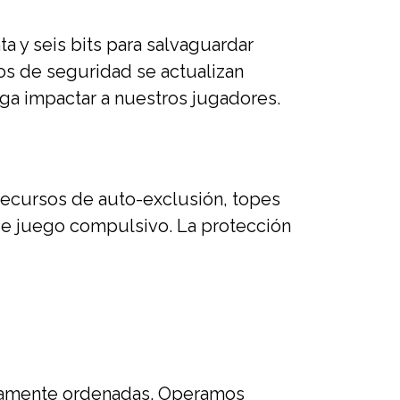
 y seis bits para salvaguardar
los de seguridad se actualizan
ga impactar a nuestros jugadores.
ecursos de auto-exclusión, topes
 de juego compulsivo. La protección
losamente ordenadas. Operamos