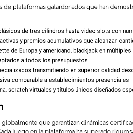
s de plataformas galardonados que han demostrad
lásicos de tres cilindros hasta video slots con nu
eractivas y premios acumulativos que alcanzan can
tte de Europa y americano, blackjack en múltiples
daptados a todos los presupuestos
ecializados transmitiendo en superior calidad des
siva comparable a establecimientos presenciales
ina, scratch virtuales y títulos únicos diseñados e
m
globalmente que garantizan dinámicas certifica
Cada juego en la plataforma ha superado riguros