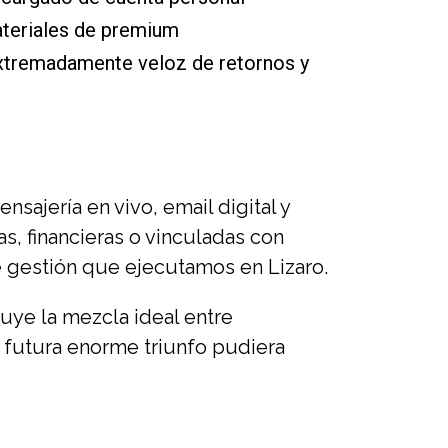
ateriales de premium
xtremadamente veloz de retornos y
ajería en vivo, email digital y
s, financieras o vinculadas con
de gestión que ejecutamos en Lizaro.
uye la mezcla ideal entre
 futura enorme triunfo pudiera