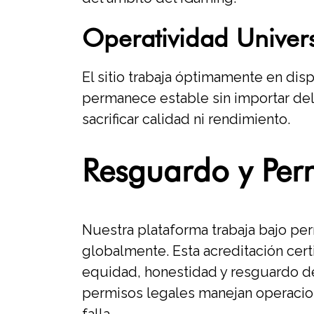
Operatividad Univer
El sitio trabaja óptimamente en dis
permanece estable sin importar del
sacrificar calidad ni rendimiento.
Resguardo y Per
Nuestra plataforma trabaja bajo pe
globalmente. Esta acreditación cert
equidad, honestidad y resguardo de
permisos legales manejan operacion
falla.