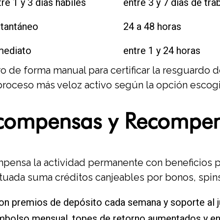
re 1 y 3 días hábiles
entre 3 y 7 días de tra
stantáneo
24 a 48 horas
mediato
entre 1 y 24 horas
ro de forma manual para certificar la resguardo de
 proceso más veloz activo según la opción escogi
compensas y Recompe
ompensa la actividad permanente con beneficios
uada suma créditos canjeables por bonos, spins l
n premios de depósito cada semana y soporte al 
mbolso mensual, topes de retorno aumentados y en