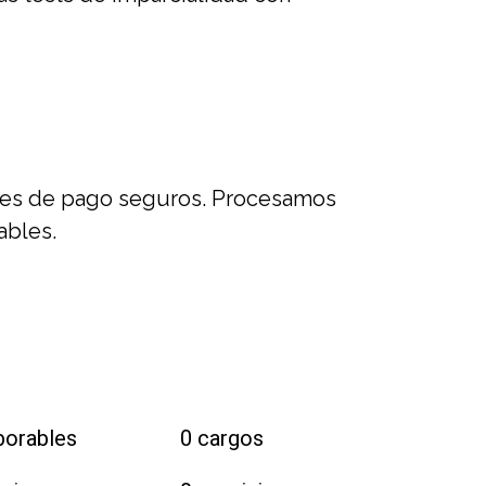
nes de pago seguros. Procesamos
ables.
aborables
0 cargos