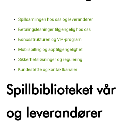
Spillsamlingen hos oss og leverandører
Betalingsløsninger tilgjengelig hos oss
Bonusstrukturen og VIP-program
Mobilspilling og apptilgjengelighet
Sikkerhetsløsninger og regulering
Kundestøtte og kontaktkanaler
Spillbiblioteket vår
og leverandører