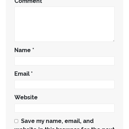
Comment
*
Name
*
Email
*
Website
Save my name, email, and