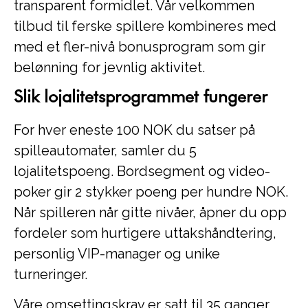
transparent formidlet. Vår velkommen
tilbud til ferske spillere kombineres med
med et fler-nivå bonusprogram som gir
belønning for jevnlig aktivitet.
Slik lojalitetsprogrammet fungerer
For hver eneste 100 NOK du satser på
spilleautomater, samler du 5
lojalitetspoeng. Bordsegment og video-
poker gir 2 stykker poeng per hundre NOK.
Når spilleren når gitte nivåer, åpner du opp
fordeler som hurtigere uttakshåndtering,
personlig VIP-manager og unike
turneringer.
Våre omsettingskrav er satt til 35 ganger