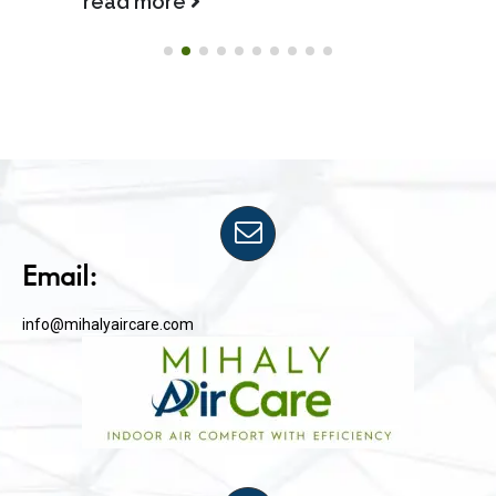
read more
Email:
info@mihalyaircare.com