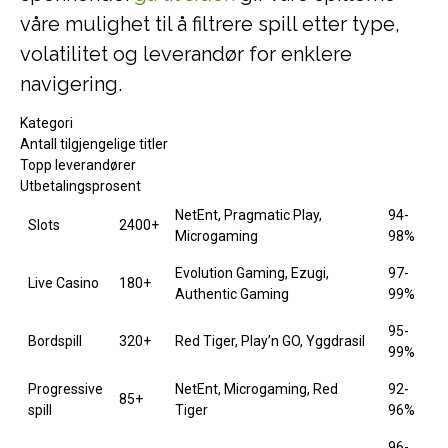
våre mulighet til å filtrere spill etter type,
volatilitet og leverandør for enklere
navigering.
Kategori
Antall tilgjengelige titler
Topp leverandører
Utbetalingsprosent
NetEnt, Pragmatic Play,
94-
Slots
2400+
Microgaming
98%
Evolution Gaming, Ezugi,
97-
Live Casino
180+
Authentic Gaming
99%
95-
Bordspill
320+
Red Tiger, Play’n GO, Yggdrasil
99%
Progressive
NetEnt, Microgaming, Red
92-
85+
spill
Tiger
96%
96-