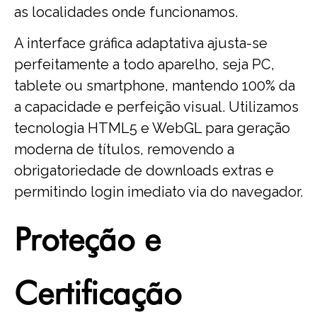
as localidades onde funcionamos.
A interface gráfica adaptativa ajusta-se
perfeitamente a todo aparelho, seja PC,
tablete ou smartphone, mantendo 100% da
a capacidade e perfeição visual. Utilizamos
tecnologia HTML5 e WebGL para geração
moderna de títulos, removendo a
obrigatoriedade de downloads extras e
permitindo login imediato via do navegador.
Proteção e
Certificação