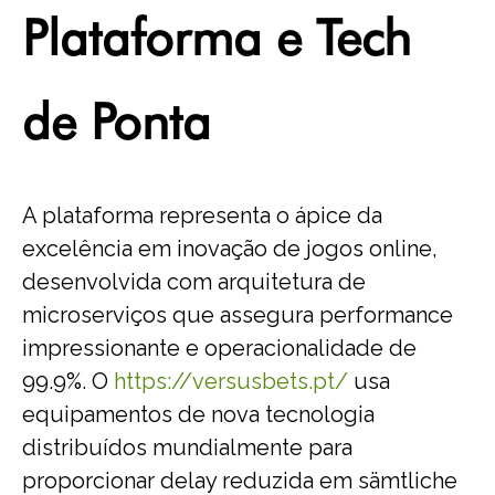
Plataforma e Tech
de Ponta
A plataforma representa o ápice da
excelência em inovação de jogos online,
desenvolvida com arquitetura de
microserviços que assegura performance
impressionante e operacionalidade de
99.9%. O
https://versusbets.pt/
usa
equipamentos de nova tecnologia
distribuídos mundialmente para
proporcionar delay reduzida em sämtliche