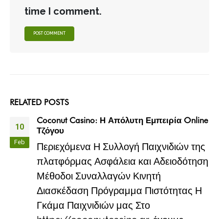
time I comment.
RELATED
POSTS
Coconut Casino: Η Απόλυτη Εμπειρία Online
10
Τζόγου
Feb
Περιεχόμενα Η Συλλογή Παιχνιδιών της
πλατφόρμας Ασφάλεια και Αδειοδότηση
Μέθοδοι Συναλλαγών Κινητή
Διασκέδαση Πρόγραμμα Πιστότητας Η
Γκάμα Παιχνιδιών μας Στο