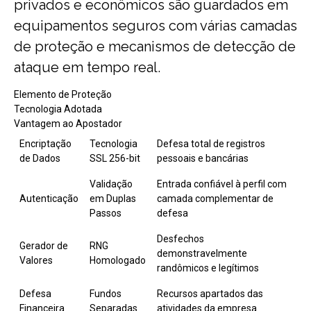
privados e econômicos são guardados em
equipamentos seguros com várias camadas
de proteção e mecanismos de detecção de
ataque em tempo real.
Elemento de Proteção
Tecnologia Adotada
Vantagem ao Apostador
Encriptação
Tecnologia
Defesa total de registros
de Dados
SSL 256-bit
pessoais e bancárias
Validação
Entrada confiável à perfil com
Autenticação
em Duplas
camada complementar de
Passos
defesa
Desfechos
Gerador de
RNG
demonstravelmente
Valores
Homologado
randômicos e legítimos
Defesa
Fundos
Recursos apartados das
Financeira
Separadas
atividades da empresa