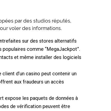
oppées par des studios réputés,
our voler des informations.
trefaites sur des stores alternatifs
res populaires comme “MegaJackpot”.
ntacts et même installer des logiciels
 client d’un casino peut contenir un
 offrent aux fraudeurs un accès
ort expose les paquets de données à
odes de vérification peuvent être