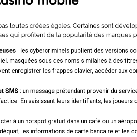
 pas toutes créées égales. Certaines sont dével
es qui profitent de la popularité des marques p
leuses
: les cybercriminels publient des versions con
ciel, masquées sous des noms similaires à des tit
vent enregistrer les frappes clavier, accéder aux co
 et SMS
: un message prétendant provenir du service
ctice. En saisissant leurs identifiants, les joueurs
cter à un hotspot gratuit dans un café ou un aérop
adéquat, les informations de carte bancaire et les c