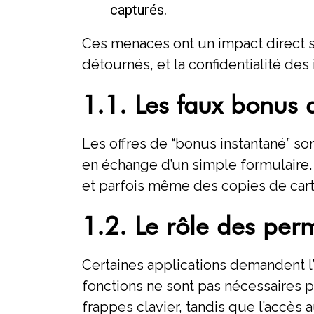
capturés.
Ces menaces ont un impact direct 
détournés, et la confidentialité des
1.1. Les faux bonus 
Les offres de “bonus instantané” so
en échange d’un simple formulaire. 
et parfois même des copies de carte
1.2. Le rôle des per
Certaines applications demandent l’a
fonctions ne sont pas nécessaires p
frappes clavier, tandis que l’accès 