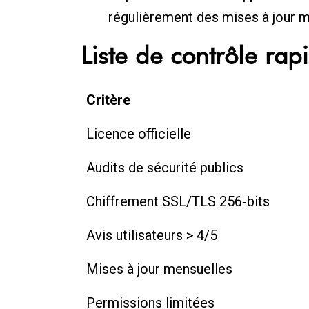
régulièrement des mises à jour mon
Liste de contrôle ra
Critère
Licence officielle
Audits de sécurité publics
Chiffrement SSL/TLS 256‑bits
Avis utilisateurs > 4/5
Mises à jour mensuelles
Permissions limitées