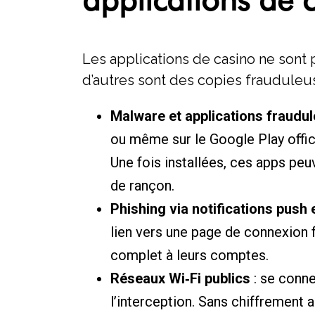
Les applications de casino ne sont
d’autres sont des copies frauduleus
Malware et applications fraudu
ou même sur le Google Play offi
Une fois installées, ces apps peu
de rançon.
Phishing via notifications push
lien vers une page de connexion fa
complet à leurs comptes.
Réseaux Wi‑Fi publics
: se conne
l’interception. Sans chiffrement 