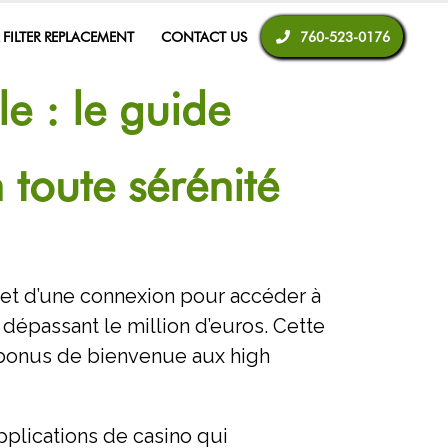
R FILTER REPLACEMENT
CONTACT US
760-523-0176
e : le guide
 toute sérénité
e et d’une connexion pour accéder à
dépassant le million d’euros. Cette
s bonus de bienvenue aux high
pplications de casino qui