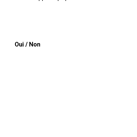
Oui / Non