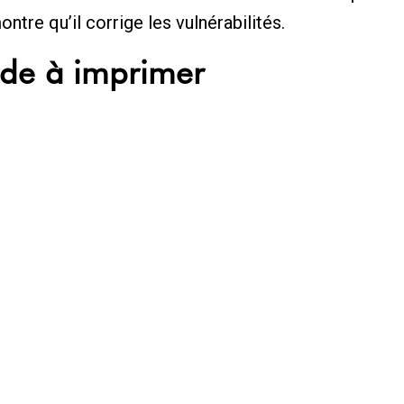
tre qu’il corrige les vulnérabilités.
pide à imprimer