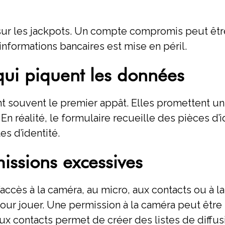
sur les jackpots. Un compte compromis peut êtr
 informations bancaires est mise en péril.
qui piquent les données
nt souvent le premier appât. Elles promettent un
En réalité, le formulaire recueille des pièces d
s d’identité.
missions excessives
ccès à la caméra, au micro, aux contacts ou à la 
our jouer. Une permission à la caméra peut être 
aux contacts permet de créer des listes de diffus