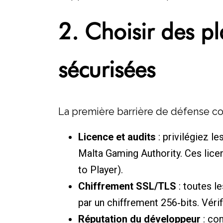
2. Choisir des p
sécurisées
La première barrière de défense con
Licence et audits
: privilégiez l
Malta Gaming Authority. Ces lic
to Player).
Chiffrement SSL/TLS
: toutes l
par un chiffrement 256‑bits. Véri
Réputation du développeur
: con