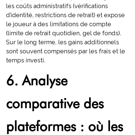
les coûts administratifs (vérifications
d’identité, restrictions de retrait) et expose
le joueur à des limitations de compte
(limite de retrait quotidien, gel de fonds).
Sur le long terme, les gains additionnels
sont souvent compensés par les frais et le
temps investi.
6. Analyse
comparative des
plateformes : où les