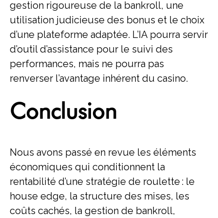
gestion rigoureuse de la bankroll, une
utilisation judicieuse des bonus et le choix
d’une plateforme adaptée. L’IA pourra servir
d’outil d’assistance pour le suivi des
performances, mais ne pourra pas
renverser l’avantage inhérent du casino.
Conclusion
Nous avons passé en revue les éléments
économiques qui conditionnent la
rentabilité d’une stratégie de roulette : le
house edge, la structure des mises, les
coûts cachés, la gestion de bankroll,