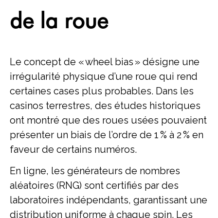
de la roue
Le concept de « wheel bias » désigne une
irrégularité physique d’une roue qui rend
certaines cases plus probables. Dans les
casinos terrestres, des études historiques
ont montré que des roues usées pouvaient
présenter un biais de l’ordre de 1 % à 2 % en
faveur de certains numéros.
En ligne, les générateurs de nombres
aléatoires (RNG) sont certifiés par des
laboratoires indépendants, garantissant une
distribution uniforme à chaque spin. Les