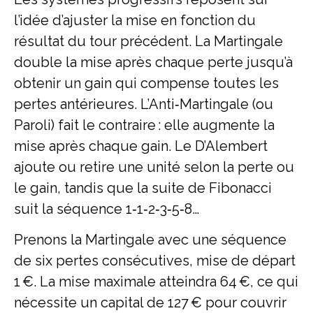
l’idée d’ajuster la mise en fonction du
résultat du tour précédent. La Martingale
double la mise après chaque perte jusqu’à
obtenir un gain qui compense toutes les
pertes antérieures. L’Anti‑Martingale (ou
Paroli) fait le contraire : elle augmente la
mise après chaque gain. Le D’Alembert
ajoute ou retire une unité selon la perte ou
le gain, tandis que la suite de Fibonacci
suit la séquence 1‑1‑2‑3‑5‑8…
Prenons la Martingale avec une séquence
de six pertes consécutives, mise de départ
1 €. La mise maximale atteindra 64 €, ce qui
nécessite un capital de 127 € pour couvrir