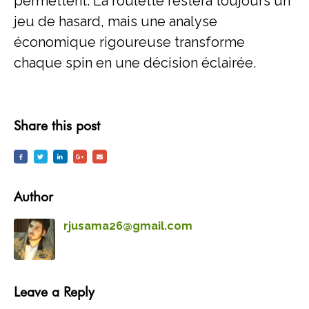
permettent. La roulette restera toujours un
jeu de hasard, mais une analyse
économique rigoureuse transforme
chaque spin en une décision éclairée.
Share this post
Author
rjusama26@gmail.com
Leave a Reply