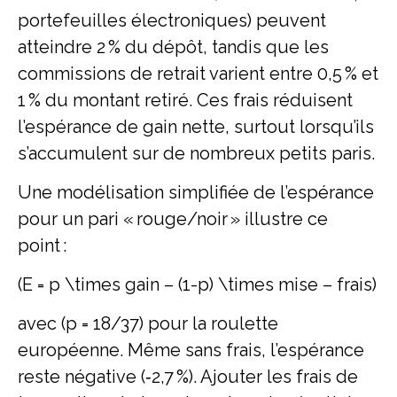
portefeuilles électroniques) peuvent
atteindre 2 % du dépôt, tandis que les
commissions de retrait varient entre 0,5 % et
1 % du montant retiré. Ces frais réduisent
l’espérance de gain nette, surtout lorsqu’ils
s’accumulent sur de nombreux petits paris.
Une modélisation simplifiée de l’espérance
pour un pari « rouge/noir » illustre ce
point :
(E = p \times gain – (1-p) \times mise – frais)
avec (p = 18/37) pour la roulette
européenne. Même sans frais, l’espérance
reste négative (‑2,7 %). Ajouter les frais de