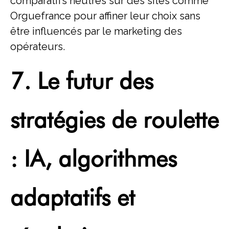
comparatifs neutres sur des sites comme
Orguefrance pour affiner leur choix sans
être influencés par le marketing des
opérateurs.
7. Le futur des
stratégies de roulette
: IA, algorithmes
adaptatifs et