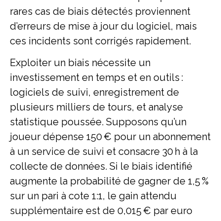
rares cas de biais détectés proviennent
d’erreurs de mise à jour du logiciel, mais
ces incidents sont corrigés rapidement.
Exploiter un biais nécessite un
investissement en temps et en outils :
logiciels de suivi, enregistrement de
plusieurs milliers de tours, et analyse
statistique poussée. Supposons qu’un
joueur dépense 150 € pour un abonnement
à un service de suivi et consacre 30 h à la
collecte de données. Si le biais identifié
augmente la probabilité de gagner de 1,5 %
sur un pari à cote 1:1, le gain attendu
supplémentaire est de 0,015 € par euro