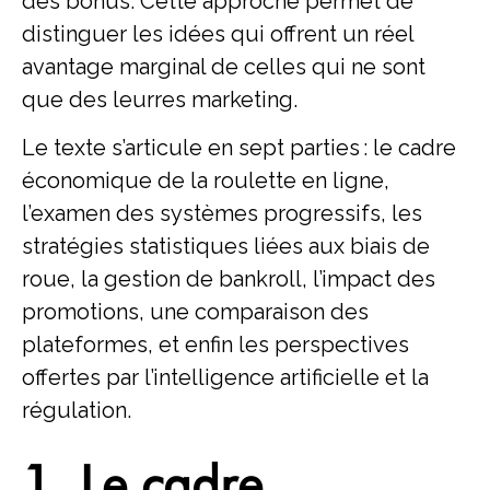
des bonus. Cette approche permet de
distinguer les idées qui offrent un réel
avantage marginal de celles qui ne sont
que des leurres marketing.
Le texte s’articule en sept parties : le cadre
économique de la roulette en ligne,
l’examen des systèmes progressifs, les
stratégies statistiques liées aux biais de
roue, la gestion de bankroll, l’impact des
promotions, une comparaison des
plateformes, et enfin les perspectives
offertes par l’intelligence artificielle et la
régulation.
1. Le cadre