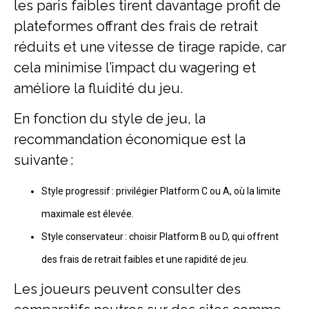
les paris faibles tirent davantage profit de
plateformes offrant des frais de retrait
réduits et une vitesse de tirage rapide, car
cela minimise l’impact du wagering et
améliore la fluidité du jeu.
En fonction du style de jeu, la
recommandation économique est la
suivante :
Style progressif : privilégier Platform C ou A, où la limite
maximale est élevée.
Style conservateur : choisir Platform B ou D, qui offrent
des frais de retrait faibles et une rapidité de jeu.
Les joueurs peuvent consulter des