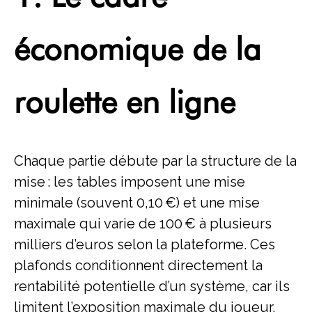
économique de la
roulette en ligne
Chaque partie débute par la structure de la
mise : les tables imposent une mise
minimale (souvent 0,10 €) et une mise
maximale qui varie de 100 € à plusieurs
milliers d’euros selon la plateforme. Ces
plafonds conditionnent directement la
rentabilité potentielle d’un système, car ils
limitent l’exposition maximale du joueur.