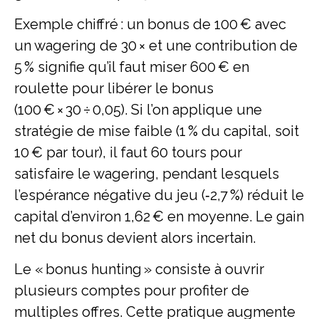
Exemple chiffré : un bonus de 100 € avec
un wagering de 30 × et une contribution de
5 % signifie qu’il faut miser 600 € en
roulette pour libérer le bonus
(100 € × 30 ÷ 0,05). Si l’on applique une
stratégie de mise faible (1 % du capital, soit
10 € par tour), il faut 60 tours pour
satisfaire le wagering, pendant lesquels
l’espérance négative du jeu (‑2,7 %) réduit le
capital d’environ 1,62 € en moyenne. Le gain
net du bonus devient alors incertain.
Le « bonus hunting » consiste à ouvrir
plusieurs comptes pour profiter de
multiples offres. Cette pratique augmente