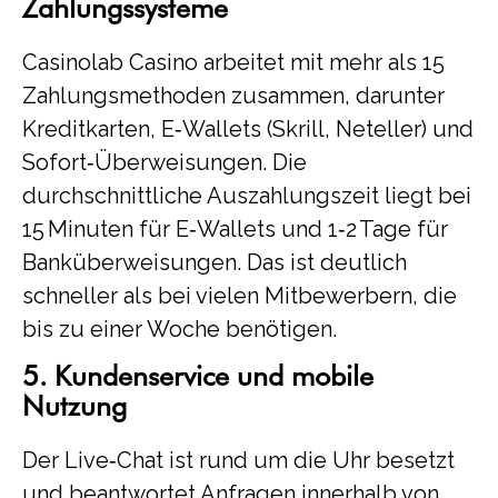
Zahlungssysteme
Casinolab Casino arbeitet mit mehr als 15
Zahlungsmethoden zusammen, darunter
Kreditkarten, E‑Wallets (Skrill, Neteller) und
Sofort‑Überweisungen. Die
durchschnittliche Auszahlungszeit liegt bei
15 Minuten für E‑Wallets und 1‑2 Tage für
Banküberweisungen. Das ist deutlich
schneller als bei vielen Mitbewerbern, die
bis zu einer Woche benötigen.
5. Kundenservice und mobile
Nutzung
Der Live‑Chat ist rund um die Uhr besetzt
und beantwortet Anfragen innerhalb von