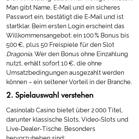
Man gibt Name, E‑Mail und ein sicheres
Passwort ein, bestätigt die E‑Mail und ist
startklar. Beim ersten Login erscheint das
Willkommensangebot: ein 100 % Bonus bis
500 €, plus 50 Freispiele für den Slot
Dragonia
. Wer den Bonus ohne Einzahlung
nutzt, erhält sofort 10 €, die ohne
Umsatzbedingungen ausgezahlt werden
können – ein seltener Vorteil in der Branche.
2. Spielauswahl verstehen
Casinolab Casino bietet über 2 000 Titel,
darunter klassische Slots, Video‑Slots und
Live‑Dealer‑Tische. Besonders
hervorzuheben sind: