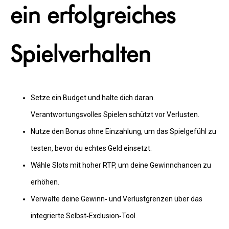
ein erfolgreiches
Spielverhalten
Setze ein Budget und halte dich daran.
Verantwortungsvolles Spielen schützt vor Verlusten.
Nutze den Bonus ohne Einzahlung, um das Spielgefühl zu
testen, bevor du echtes Geld einsetzt.
Wähle Slots mit hoher RTP, um deine Gewinnchancen zu
erhöhen.
Verwalte deine Gewinn‑ und Verlustgrenzen über das
integrierte Selbst‑Exclusion‑Tool.