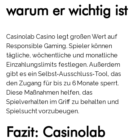
warum er wichtig ist
Casinolab Casino legt großen Wert auf
Responsible Gaming. Spieler können
tägliche, wöchentliche und monatliche
Einzahlungslimits festlegen. Außerdem
gibt es ein Selbst‑Ausschluss‑Tool, das
den Zugang für bis zu 6 Monate sperrt.
Diese Maßnahmen helfen, das
Spielverhalten im Griff zu behalten und
Spielsucht vorzubeugen.
Fazit: Casinolab