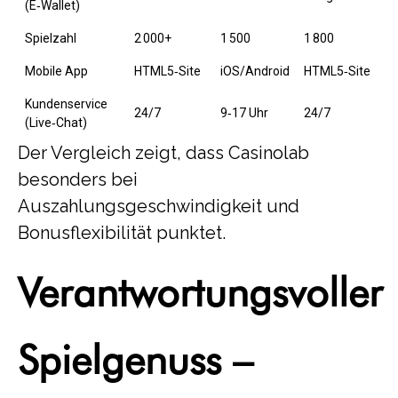
(E‑Wallet)
Spielzahl
2 000+
1 500
1 800
Mobile App
HTML5‑Site
iOS/Android
HTML5‑Site
Kundenservice
24/7
9‑17 Uhr
24/7
(Live‑Chat)
Der Vergleich zeigt, dass Casinolab
besonders bei
Auszahlungsgeschwindigkeit und
Bonusflexibilität punktet.
Verantwortungsvoller
Spielgenuss –