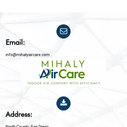
Email:
info@mihalyaircare.com
Address:
North County, San Diego