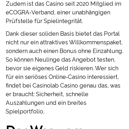
Zudem ist das Casino seit 2020 Mitglied im
eCOGRA‑Verband, einer unabhängigen
Prüfstelle für Spielintegrität.
Dank dieser soliden Basis bietet das Portal
nicht nur ein attraktives Willkommenspaket,
sondern auch einen Bonus ohne Einzahlung.
So können Neulinge das Angebot testen,
bevor sie eigenes Geld riskieren. Wer sich
für ein seriöses Online‑Casino interessiert,
findet bei Casinolab Casino genau das, was
er braucht: Sicherheit, schnelle
Auszahlungen und ein breites
Spielportfolio.