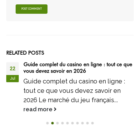
RELATED
POSTS
Guide complet du casino en ligne : tout ce que
22
vous devez savoir en 2026
Jul
Guide complet du casino en ligne :
tout ce que vous devez savoir en
2026 Le marché du jeu français...
read more