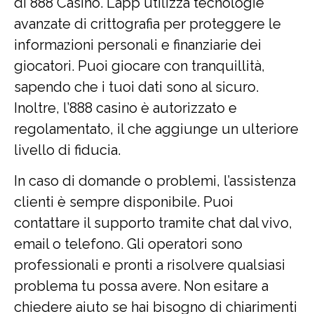
di 888 Casino. L’app utilizza tecnologie
avanzate di crittografia per proteggere le
informazioni personali e finanziarie dei
giocatori. Puoi giocare con tranquillità,
sapendo che i tuoi dati sono al sicuro.
Inoltre, l’888 casino è autorizzato e
regolamentato, il che aggiunge un ulteriore
livello di fiducia.
In caso di domande o problemi, l’assistenza
clienti è sempre disponibile. Puoi
contattare il supporto tramite chat dal vivo,
email o telefono. Gli operatori sono
professionali e pronti a risolvere qualsiasi
problema tu possa avere. Non esitare a
chiedere aiuto se hai bisogno di chiarimenti