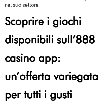
nel suo settore.
Scoprire i giochi
disponibili sull’888
casino app:
un’offerta variegata
per tutti i gusti