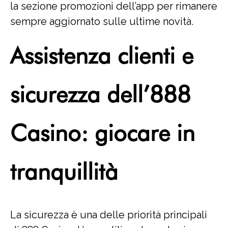
la sezione promozioni dell’app per rimanere
sempre aggiornato sulle ultime novità.
Assistenza clienti e
sicurezza dell’888
Casino: giocare in
tranquillità
La sicurezza è una delle priorità principali