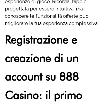
esperienze di gioco. Ricorda, l’app è
progettata per essere intuitiva, ma
conoscere le funzionalità offerte può
migliorare la tua esperienza complessiva.
Registrazione e
creazione di un
account su 888
Casino: il primo