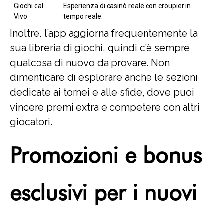
Giochi dal
Esperienza di casinò reale con croupier in
Vivo
tempo reale.
Inoltre, l’app aggiorna frequentemente la
sua libreria di giochi, quindi c’è sempre
qualcosa di nuovo da provare. Non
dimenticare di esplorare anche le sezioni
dedicate ai tornei e alle sfide, dove puoi
vincere premi extra e competere con altri
giocatori.
Promozioni e bonus
esclusivi per i nuovi