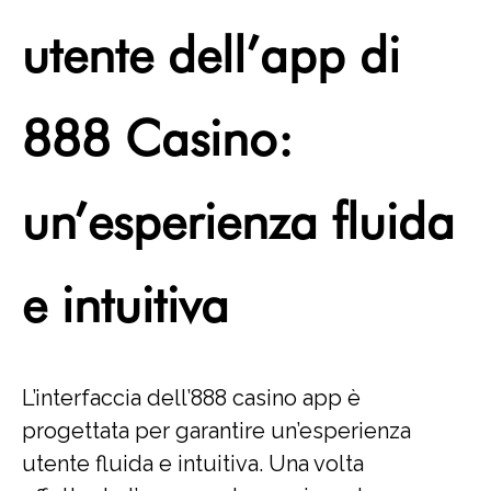
utente dell’app di
888 Casino:
un’esperienza fluida
e intuitiva
L’interfaccia dell’888 casino app è
progettata per garantire un’esperienza
utente fluida e intuitiva. Una volta