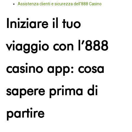
Assistenza clienti e sicurezza dell’888 Casino
Iniziare il tuo
viaggio con l’888
casino app: cosa
sapere prima di
partire