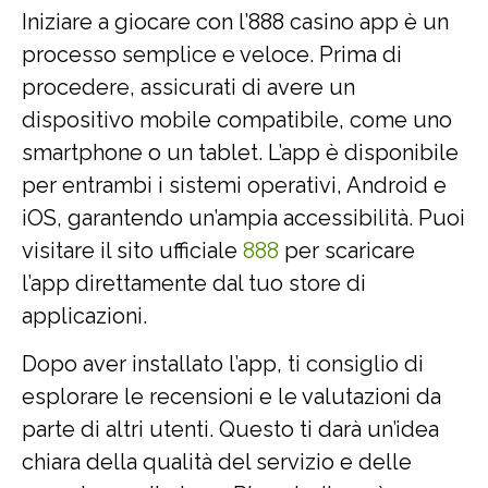
Iniziare a giocare con l’888 casino app è un
processo semplice e veloce. Prima di
procedere, assicurati di avere un
dispositivo mobile compatibile, come uno
smartphone o un tablet. L’app è disponibile
per entrambi i sistemi operativi, Android e
iOS, garantendo un’ampia accessibilità. Puoi
visitare il sito ufficiale
888
per scaricare
l’app direttamente dal tuo store di
applicazioni.
Dopo aver installato l’app, ti consiglio di
esplorare le recensioni e le valutazioni da
parte di altri utenti. Questo ti darà un’idea
chiara della qualità del servizio e delle